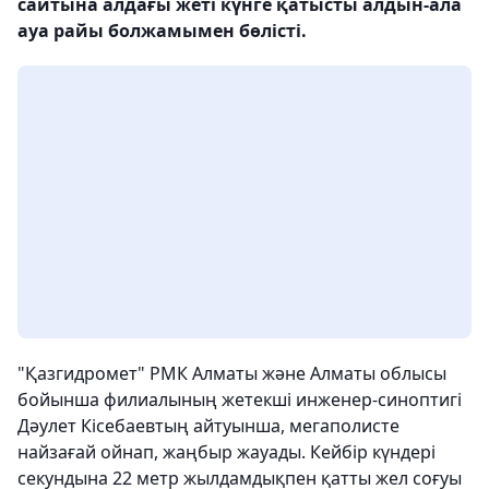
сайтына алдағы жеті күнге қатысты алдын-ала
ауа райы болжамымен бөлісті.
"Қазгидромет" РМК Алматы және Алматы облысы
бойынша филиалының жетекші инженер-синоптигі
Дәулет Кісебаевтың айтуынша, мегаполисте
найзағай ойнап, жаңбыр жауады. Кейбір күндері
секундына 22 метр жылдамдықпен қатты жел соғуы