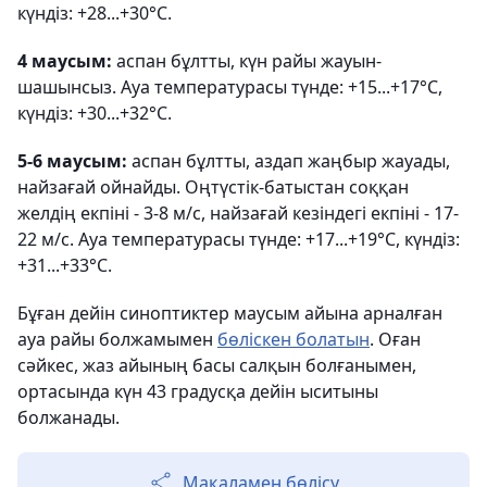
күндіз: +28...+30°С.
4 маусым:
аспан бұлтты, күн райы жауын-
шашынсыз. Ауа температурасы түнде: +15...+17°С,
күндіз: +30...+32°С.
5-6 маусым:
аспан бұлтты, аздап жаңбыр жауады,
найзағай ойнайды. Оңтүстік-батыстан соққан
желдің екпіні - 3-8 м/с, найзағай кезіндегі екпіні - 17-
22 м/с. Ауа температурасы түнде: +17...+19°С, күндіз:
+31...+33°С.
Бұған дейін синоптиктер маусым айына арналған
ауа райы болжамымен
бөліскен болатын
. Оған
сәйкес, жаз айының басы салқын болғанымен,
ортасында күн 43 градусқа дейін ыситыны
болжанады.
Мақаламен бөлісу