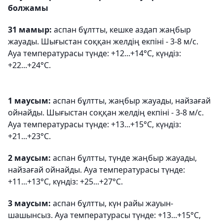
болжамы
31 мамыр:
аспан бұлтты, кешке аздап жаңбыр
жауады. Шығыстан соққан желдің екпіні - 3-8 м/с.
Ауа температурасы түнде: +12...+14°С, күндіз:
+22...+24°С.
1 маусым:
аспан бұлтты, жаңбыр жауады, найзағай
ойнайды. Шығыстан соққан желдің екпіні - 3-8 м/с.
Ауа температурасы түнде: +13...+15°С, күндіз:
+21...+23°С.
2 маусым:
аспан бұлтты, түнде жаңбыр жауады,
найзағай ойнайды. Ауа температурасы түнде:
+11...+13°С, күндіз: +25...+27°С.
3 маусым:
аспан бұлтты, күн райы жауын-
шашынсыз. Ауа температурасы түнде: +13...+15°С,