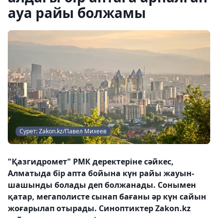
ауа райы болжамы
Сурет: Zakon.kz/Павел Михеев
"Қазгидромет" РМК деректеріне сәйкес,
Алматыда бір апта бойына күн райы жауын-
шашынды болады деп болжанады. Сонымен
қатар, мегаполисте сынап бағаны әр күн сайын
жоғарылап отырады. Синоптиктер Zakon.kz