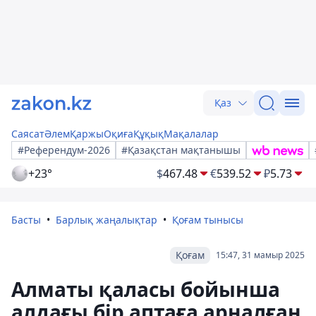
Қаз
Саясат
Әлем
Қаржы
Оқиға
Құқық
Мақалалар
#Референдум-2026
#Қазақстан мақтанышы
+23°
$
467.48
€
539.52
₽
5.73
Басты
Барлық жаңалықтар
Қоғам тынысы
Қоғам
15:47, 31 мамыр 2025
Алматы қаласы бойынша
алдағы бір аптаға арналған