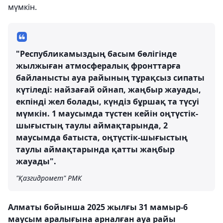
мүмкін.
"Республикамыздың басым бөлігінде
жылжыған атмосфералық фронттарға
байланысты ауа райының тұрақсыз сипаты
күтіледі: найзағай ойнап, жаңбыр жауады,
екпінді жел болады, күндіз бұршақ та түсуі
мүмкін. 1 маусымда түстен кейін оңтүстік-
шығыстың таулы аймақтарында, 2
маусымда батыста, оңтүстік-шығыстың
таулы аймақтарында қатты жаңбыр
жауады".
"Қазгидромет" РМК
Алматы бойынша 2025 жылғы 31 мамыр-6
маусым аралығына арналған ауа райы