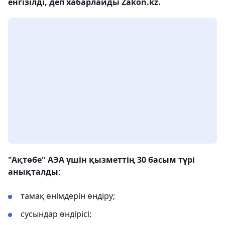
енгізілді, деп хабарлайды Zakon.kz.
"Ақтөбе" АЭА үшін қызметтің 30 басым түрі
анықталды
:
тамақ өнімдерін өндіру;
сусындар өндірісі;