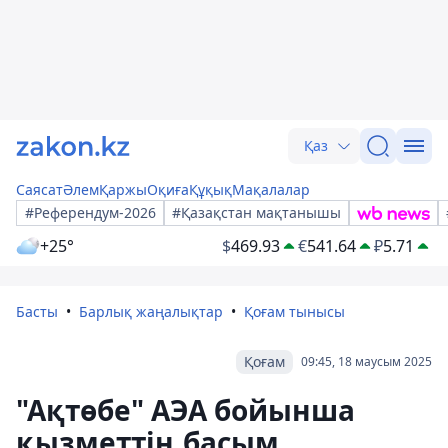
Қаз
Саясат
Әлем
Қаржы
Оқиға
Құқық
Мақалалар
#Референдум-2026
#Қазақстан мақтанышы
+25°
$
469.93
€
541.64
₽
5.71
Басты
Барлық жаңалықтар
Қоғам тынысы
Қоғам
09:45, 18 маусым 2025
"Ақтөбе" АЭА бойынша
қызметтің басым