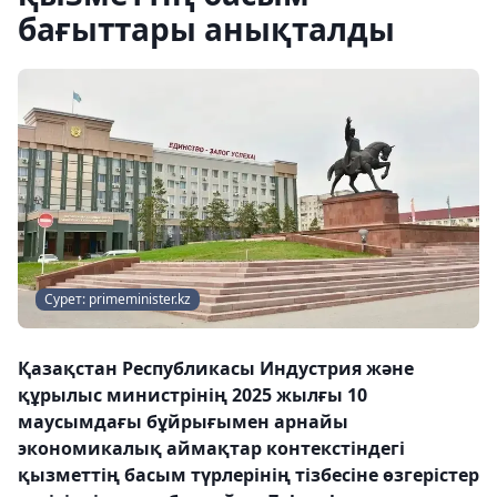
бағыттары анықталды
Сурет: primeminister.kz
Қазақстан Республикасы Индустрия және
құрылыс министрінің 2025 жылғы 10
маусымдағы бұйрығымен арнайы
экономикалық аймақтар контекстіндегі
қызметтің басым түрлерінің тізбесіне өзгерістер