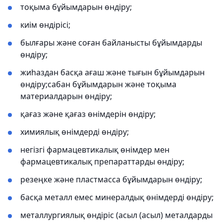
тоқыма бұйымдарын өндіру;
киім өндірісі;
былғары және соған байланысты бұйымдарды
өндіру;
жиһаздан басқа ағаш және тығын бұйымдарын
өндіру;сабан бұйымдарын және тоқыма
материалдарын өндіру;
қағаз және қағаз өнімдерін өндіру;
химиялық өнімдерді өндіру;
негізгі фармацевтикалық өнімдер мен
фармацевтикалық препараттарды өндіру;
резеңке және пластмасса бұйымдарын өндіру;
басқа металл емес минералдық өнімдерді өндіру;
металлургиялық өндіріс (асыл (асыл) металдарды