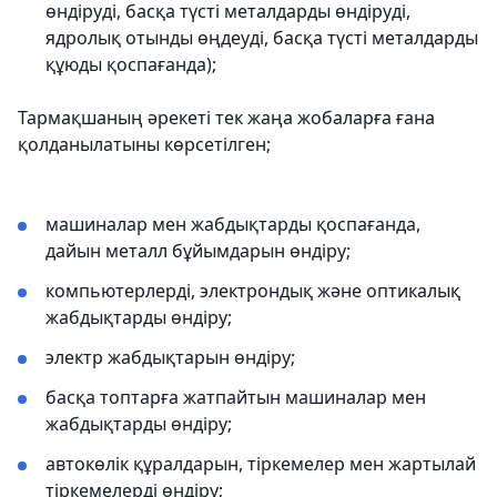
өндіруді, басқа түсті металдарды өндіруді,
ядролық отынды өңдеуді, басқа түсті металдарды
құюды қоспағанда);
Тармақшаның әрекеті тек жаңа жобаларға ғана
қолданылатыны көрсетілген;
машиналар мен жабдықтарды қоспағанда,
дайын металл бұйымдарын өндіру;
компьютерлерді, электрондық және оптикалық
жабдықтарды өндіру;
электр жабдықтарын өндіру;
басқа топтарға жатпайтын машиналар мен
жабдықтарды өндіру;
автокөлік құралдарын, тіркемелер мен жартылай
тіркемелерді өндіру;