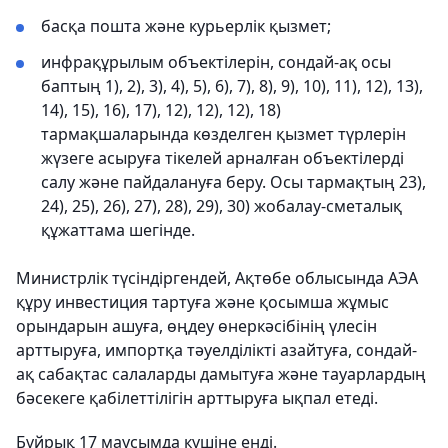
басқа пошта және курьерлік қызмет;
инфрақұрылым объектілерін, сондай-ақ осы
баптың 1), 2), 3), 4), 5), 6), 7), 8), 9), 10), 11), 12), 13),
14), 15), 16), 17), 12), 12), 12), 18)
тармақшаларында көзделген қызмет түрлерін
жүзеге асыруға тікелей арналған объектілерді
салу және пайдалануға беру. Осы тармақтың 23),
24), 25), 26), 27), 28), 29), 30) жобалау-сметалық
құжаттама шегінде.
Министрлік түсіндіргендей, Ақтөбе облысында АЭА
құру инвестиция тартуға және қосымша жұмыс
орындарын ашуға, өңдеу өнеркәсібінің үлесін
арттыруға, импортқа тәуелділікті азайтуға, сондай-
ақ сабақтас салаларды дамытуға және тауарлардың
бәсекеге қабілеттілігін арттыруға ықпал етеді.
Бұйрық 17 маусымда күшіне енді.