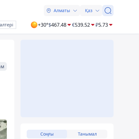
Алматы
Қаз
+30°
$
467.48
€
539.52
₽
5.73
алтері
ам
Соңғы
Танымал