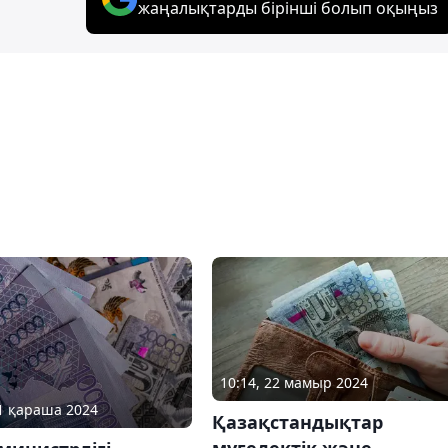
жаңалықтарды бірінші болып оқыңыз
10:14, 22 мамыр 2024
21 қараша 2024
Қазақстандықтар
мүгедектік және