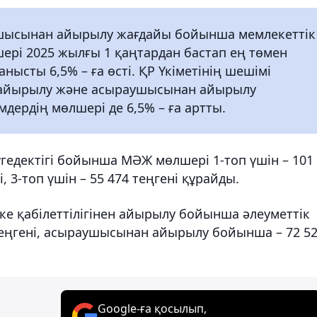
ушысынан айырылу жағдайы бойынша мемлекеттік
рі 2025 жылғы 1 қаңтардан бастап ең төмен
нысты 6,5% – ға өсті. ҚР Үкіметінің шешімі
н айырылу және асыраушысынан айырылу
дердің мөлшері де 6,5% – ға артты.
гедектігі бойынша МӘЖ мөлшері 1-топ үшін – 101
і, 3-топ үшін – 55 474 теңгені құрайды.
е қабілеттілігінен айырылу бойынша әлеуметтік
теңгені, асыраушысынан айырылу бойынша – 72 5
Google-ға қосылып,