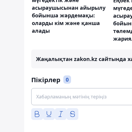
Еңбек 
асыраушысынан айырылу
мүгеде
бойынша жәрдемақы:
асыра
оларды кім және қанша
бойын
алады
төлем
жария
Жаңалықтан zakon.kz сайтында х
Пікірлер
0