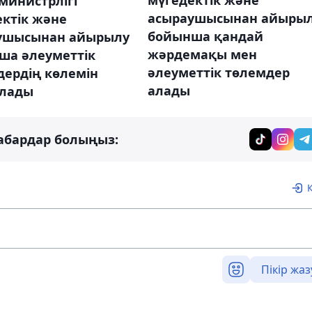
министрлігі
асыраушысынан айыры
ктік және
бойынша қандай
ушысынан айырылу
жәрдемақы мен
ша әлеуметтік
әлеуметтік төлемдер
дердің көлемін
алады
лады
абардар болыңыз:
Пікір жаз