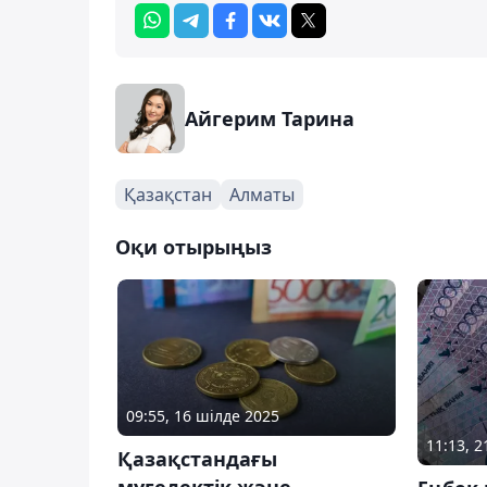
Айгерим Тарина
Қазақстан
Алматы
Оқи отырыңыз
09:55, 16 шілде 2025
11:13, 
Қазақстандағы
мүгедектік және