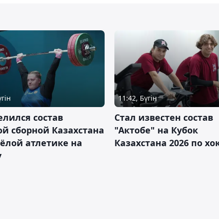
үгін
11:42, Бүгін
лился состав
Стал известен состав
й сборной Казахстана
"Актобе" на Кубок
ёлой атлетике на
Казахстана 2026 по х
у