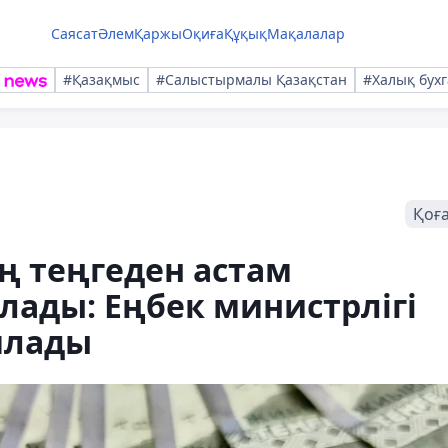
Саясат
Әлем
Қаржы
Оқиға
Құқық
Мақалалар
#Қазақмыс
#Салыстырмалы Қазақстан
#Халық бухг
Қоғ
ң теңгеден астам
ады: Еңбек министрлігі
ялады