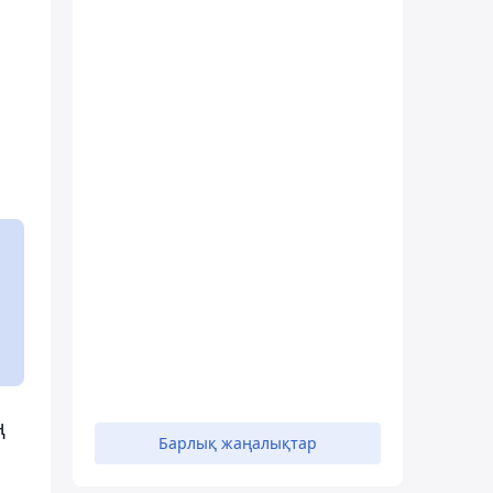
ң
Барлық жаңалықтар