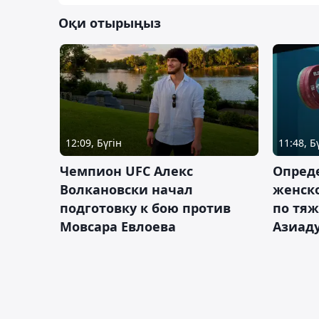
Оқи отырыңыз
12:09, Бүгін
11:48, Б
Чемпион UFC Алекс
Опреде
Волкановски начал
женско
подготовку к бою против
по тяж
Мовсара Евлоева
Азиад