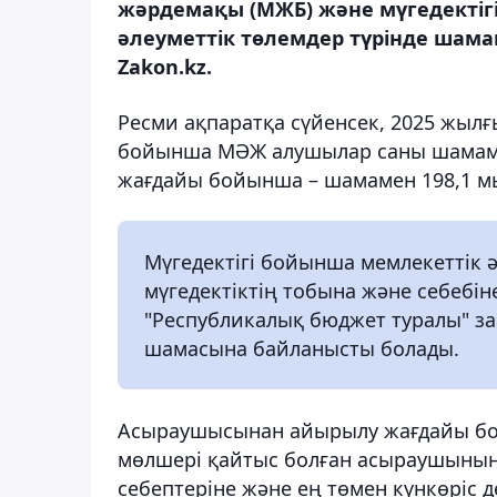
жәрдемақы (МЖБ) және мүгедекті
әлеуметтік төлемдер түрінде шама
Zakon.kz.
Ресми ақпаратқа сүйенсек, 2025 жылғ
бойынша МӘЖ алушылар саны шамаме
жағдайы бойынша – шамамен 198,1 м
Мүгедектігі бойынша мемлекеттік
мүгедектіктің тобына және себебін
"Республикалық бюджет туралы" заң
шамасына байланысты болады.
Асыраушысынан айырылу жағдайы бо
мөлшері қайтыс болған асыраушының
себептеріне және ең төмен күнкөріс 