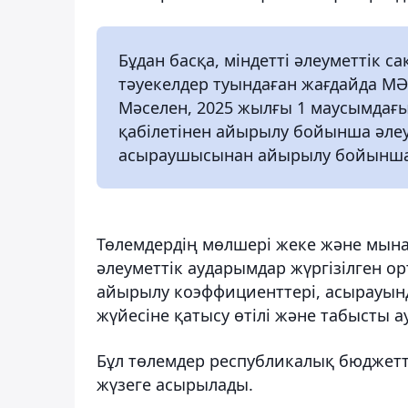
Бұдан басқа, міндетті әлеуметтік 
тәуекелдер туындаған жағдайда МӘ
Мәселен, 2025 жылғы 1 маусымдағы
қабілетінен айырылу бойынша әлеу
асыраушысынан айырылу бойынша 
Төлемдердің мөлшері жеке және мына
әлеуметтік аударымдар жүргізілген ор
айырылу коэффициенттері, асырауында
жүйесіне қатысу өтілі және табысты а
Бұл төлемдер республикалық бюджетт
жүзеге асырылады.