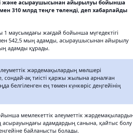
гі және асыраушысынан айырылуы бойынша
мен 310 млрд теңге төленді, деп хабарлайды
ы 1 маусымдағы жағдай бойынша мүгедектігі
н 542,5 мың адамды, асыраушысынан айырылу
ың адамды құрады.
 әлеуметтік жәрдемақылардың мөлшері
е, сондай-ақ тиісті қаржы жылына арналған
да белгіленген ең төмен күнкөріс деңгейінің
йынша мемлекеттік әлеуметтік жәрдемақыларды
 асырауындағы адамдардың санына, қайтыс болу
деңгейіне байланысты болады.