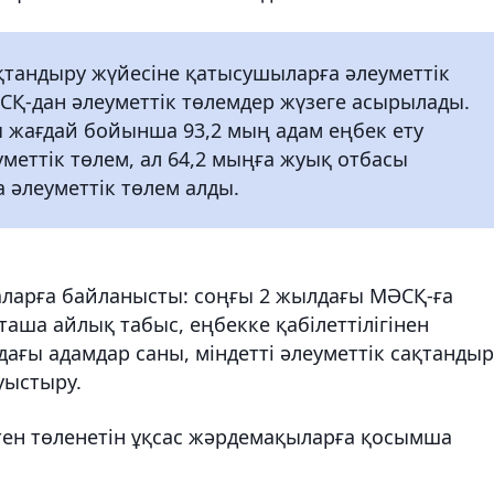
сақтандыру жүйесіне қатысушыларға әлеуметтік
СҚ-дан әлеуметтік төлемдер жүзеге асырылады.
 жағдай бойынша 93,2 мың адам еңбек ету
меттік төлем, ал 64,2 мыңға жуық отбасы
әлеуметтік төлем алды.
ларға байланысты: соңғы 2 жылдағы МӘСҚ-ға
таша айлық табыс, еңбекке қабілеттілігінен
ғы адамдар саны, міндетті әлеуметтік сақтандыр
уыстыру.
ен төленетін ұқсас жәрдемақыларға қосымша