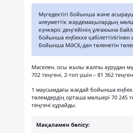
Мүгедектігі бойынша және асыра
әлеуметтік жәрдемақылардың мөлше
күнкөріс деңгейінің ұлғаюына байла
бойынша еңбекке қабілеттілігіне
бойынша МӘСҚ-дан төленетін төлем
Мәселен, осы жылы жалпы аурудан мү
702 теңгені, 2-топ үшін – 81 362 теңген
1 маусымдағы жағдай бойынша еңбекк
төлемдердің орташа мөлшері 70 245 
теңгені құрайды.
Мақаламен бөлісу: