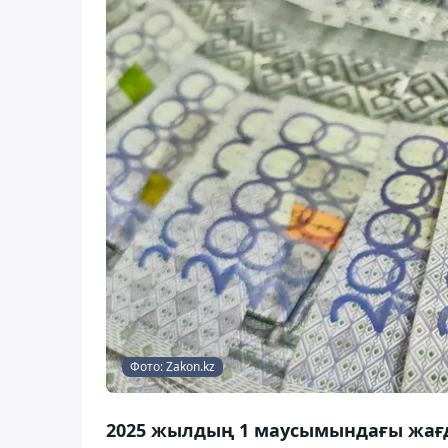
Фото: Zakon.kz
2025 жылдың 1 маусымындағы жағ