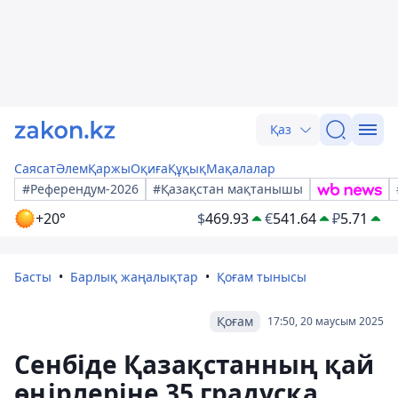
Қаз
Саясат
Әлем
Қаржы
Оқиға
Құқық
Мақалалар
#Референдум-2026
#Қазақстан мақтанышы
+20°
$
469.93
€
541.64
₽
5.71
Басты
Барлық жаңалықтар
Қоғам тынысы
Қоғам
17:50, 20 маусым 2025
Сенбіде Қазақстанның қай
өңірлеріне 35 градусқа