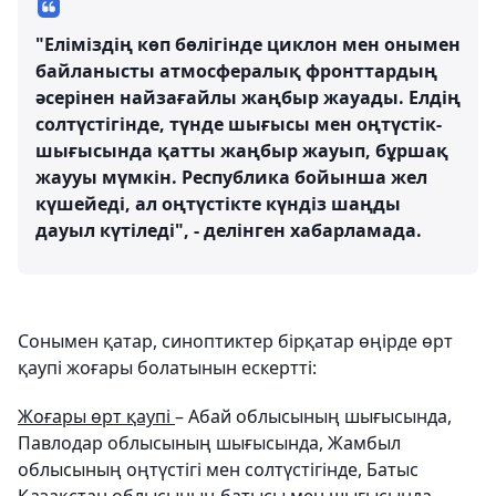
"Еліміздің көп бөлігінде циклон мен онымен
байланысты атмосфералық фронттардың
әсерінен найзағайлы жаңбыр жауады. Елдің
солтүстігінде, түнде шығысы мен оңтүстік-
шығысында қатты жаңбыр жауып, бұршақ
жаууы мүмкін. Республика бойынша жел
күшейеді, ал оңтүстікте күндіз шаңды
дауыл күтіледі", - делінген хабарламада.
Сонымен қатар, синоптиктер бірқатар өңірде өрт
қаупі жоғары болатынын ескертті:
Жоғары өрт қаупі
– Абай облысының шығысында,
Павлодар облысының шығысында, Жамбыл
облысының оңтүстігі мен солтүстігінде, Батыс