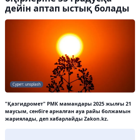
дейін аптап ыстық болады
Сурет: unsplash
"Қазгидромет" РМК мамандары 2025 жылғы 21
маусым, сенбіге арналған ауа райы болжамын
жариялады, деп хабарлайды Zakon.kz.