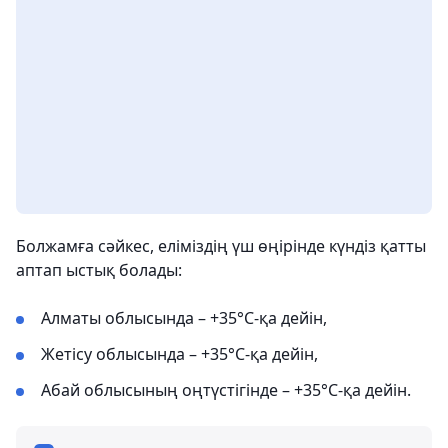
Болжамға сәйкес, еліміздің үш өңірінде күндіз қатты
аптап ыстық болады:
Алматы облысында – +35°С-қа дейін,
Жетісу облысында – +35°С-қа дейін,
Абай облысының оңтүстігінде – +35°С-қа дейін.