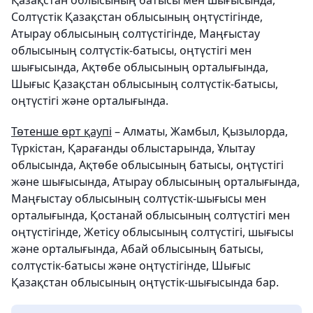
Қазақстан облысының батысы мен шығысында,
Солтүстік Қазақстан облысының оңтүстігінде,
Атырау облысының солтүстігінде, Маңғыстау
облысының солтүстік-батысы, оңтүстігі мен
шығысында, Ақтөбе облысының орталығында,
Шығыс Қазақстан облысының солтүстік-батысы,
оңтүстігі және орталығында.
Төтенше өрт қаупі
– Алматы, Жамбыл, Қызылорда,
Түркістан, Қарағанды облыстарында, Ұлытау
облысында, Ақтөбе облысының батысы, оңтүстігі
және шығысында, Атырау облысының орталығында,
Маңғыстау облысының солтүстік-шығысы мен
орталығында, Қостанай облысының солтүстігі мен
оңтүстігінде, Жетісу облысының солтүстігі, шығысы
және орталығында, Абай облысының батысы,
солтүстік-батысы және оңтүстігінде, Шығыс
Қазақстан облысының оңтүстік-шығысында бар.