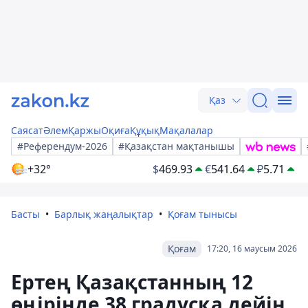
Қаз
Саясат
Әлем
Қаржы
Оқиға
Құқық
Мақалалар
#Референдум-2026
#Қазақстан мақтанышы
+32°
$
469.93
€
541.64
₽
5.71
Басты
Барлық жаңалықтар
Қоғам тынысы
Қоғам
17:20, 16 маусым 2026
Ертең Қазақстанның 12
өңірінде 38 градусқа дейін