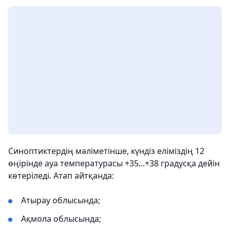
Синоптиктердің мәліметінше, күндіз еліміздің 12
өңірінде ауа температурасы +35...+38 градусқа дейін
көтеріледі. Атап айтқанда:
Атырау облысында;
Ақмола облысында;