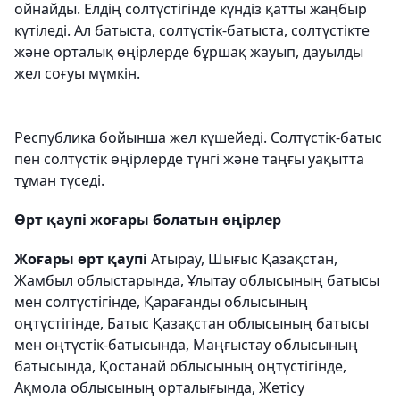
ойнайды. Елдің солтүстігінде күндіз қатты жаңбыр
күтіледі. Ал батыста, солтүстік-батыста, солтүстікте
және орталық өңірлерде бұршақ жауып, дауылды
жел соғуы мүмкін.
Республика бойынша жел күшейеді. Солтүстік-батыс
пен солтүстік өңірлерде түнгі және таңғы уақытта
тұман түседі.
Өрт қаупі жоғары болатын өңірлер
Жоғары өрт қаупі
Атырау, Шығыс Қазақстан,
Жамбыл облыстарында, Ұлытау облысының батысы
мен солтүстігінде, Қарағанды облысының
оңтүстігінде, Батыс Қазақстан облысының батысы
мен оңтүстік-батысында, Маңғыстау облысының
батысында, Қостанай облысының оңтүстігінде,
Ақмола облысының орталығында, Жетісу