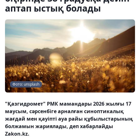
аптап ыстық болады
Фото: unsplash
"Қазгидромет" РМК мамандары 2026 жылғы 17
маусым, сәрсенбіге арналған синоптикалық
жағдай мен қауіпті ауа райы құбылыстарының
болжамын жариялады, деп хабарлайды
Zakon.kz.