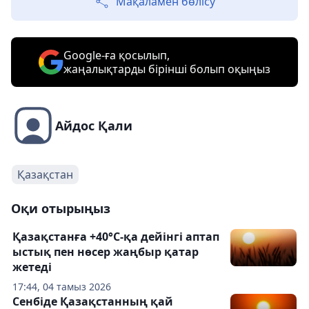
Мақаламен бөлісу
Google-ға қосылып,
жаңалықтарды бірінші болып оқыңыз
Айдос Қали
Қазақстан
Оқи отырыңыз
Қазақстанға +40°С-қа дейінгі аптап
ыстық пен нөсер жаңбыр қатар
жетеді
17:44, 04 тамыз 2026
Сенбіде Қазақстанның қай