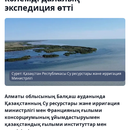
экспедиция өтті
Сурет: Қазақстан Республикасы Су ресурстары және ирригация
Министрлігі
Алматы облысының Балқаш ауданында
Қазақстанның Су ресурстары және ирригация
министрлігі мен Францияның ғылыми
консорциумының ұйымдастыруымен
қазақстандық ғылыми институттар мен