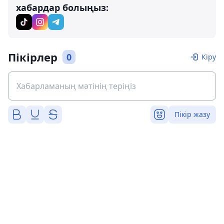
хабардар болыңыз:
Пікірлер
0
Кіру
Пікір жазу