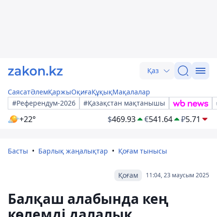
Қаз
Саясат
Әлем
Қаржы
Оқиға
Құқық
Мақалалар
#Референдум-2026
#Қазақстан мақтанышы
+22°
$
469.93
€
541.64
₽
5.71
Басты
Барлық жаңалықтар
Қоғам тынысы
Қоғам
11:04, 23 маусым 2025
Балқаш алабында кең
көлемді далалық