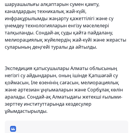
шаруашылығы алқаптарын сумен қамту,
каналдардың техникалық жай-күйі,
инфрақұрылымды жаңарту қажеттілігі және су
үнемдеу технологияларын енгізу мәселелері
талқыланды. Сондай-ақ суды қайта пайдалану,
мелиорациялық жүйелердің жай-күйі және жерасты
суларының деңгейі туралы да айтылды.
Экспедиция қатысушылары Алматы облысының
негізгі су айдындарын, оның ішінде Қапшағай су
қоймасын, Іле өзенінің сағасын, мелиорациялық
және артезиан ұңғымаларын және Сорбұлақ көлін
аралады. Сондай-ақ Алматыдағы жетекші ғылыми-
зерттеу институттарында кездесулер
ұйымдастырылды.