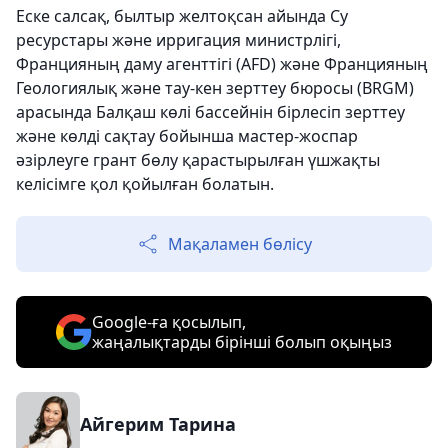
Еске салсақ, былтыр желтоқсан айында Су
ресурстары және ирригация министрлігі,
Францияның даму агенттігі (AFD) және Францияның
Геологиялық және тау-кен зерттеу бюросы (BRGM)
арасында Балқаш көлі бассейнін бірлесіп зерттеу
және көлді сақтау бойынша мастер-жоспар
әзірлеуге грант бөлу қарастырылған үшжақты
келісімге қол қойылған болатын.
Мақаламен бөлісу
Google-ға қосылып,
жаңалықтарды бірінші болып оқыңыз
Айгерим Тарина