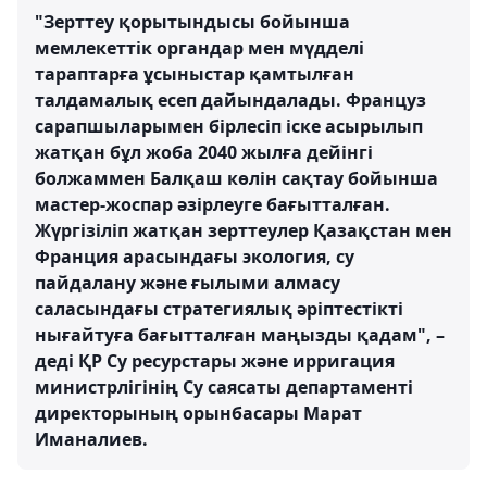
"Зерттеу қорытындысы бойынша
мемлекеттік органдар мен мүдделі
тараптарға ұсыныстар қамтылған
талдамалық есеп дайындалады. Француз
сарапшыларымен бірлесіп іске асырылып
жатқан бұл жоба 2040 жылға дейінгі
болжаммен Балқаш көлін сақтау бойынша
мастер-жоспар әзірлеуге бағытталған.
Жүргізіліп жатқан зерттеулер Қазақстан мен
Франция арасындағы экология, су
пайдалану және ғылыми алмасу
саласындағы стратегиялық әріптестікті
нығайтуға бағытталған маңызды қадам", –
деді ҚР Су ресурстары және ирригация
министрлігінің Су саясаты департаменті
директорының орынбасары Марат
Иманалиев.