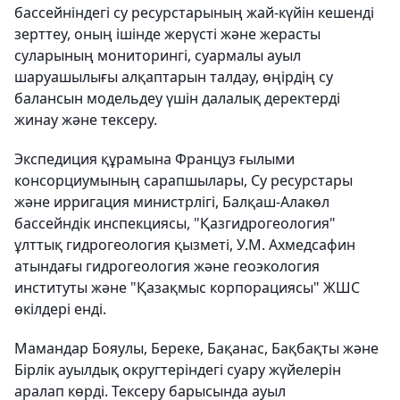
бассейніндегі су ресурстарының жай-күйін кешенді
зерттеу, оның ішінде жерүсті және жерасты
суларының мониторингі, суармалы ауыл
шаруашылығы алқаптарын талдау, өңірдің су
балансын модельдеу үшін далалық деректерді
жинау және тексеру.
Экспедиция құрамына Француз ғылыми
консорциумының сарапшылары, Су ресурстары
және ирригация министрлігі, Балқаш-Алакөл
бассейндік инспекциясы, "Қазгидрогеология"
ұлттық гидрогеология қызметі, У.М. Ахмедсафин
атындағы гидрогеология және геоэкология
институты және "Қазақмыс корпорациясы" ЖШС
өкілдері енді.
Мамандар Бояулы, Береке, Бақанас, Бақбақты және
Бірлік ауылдық округтеріндегі суару жүйелерін
аралап көрді. Тексеру барысында ауыл