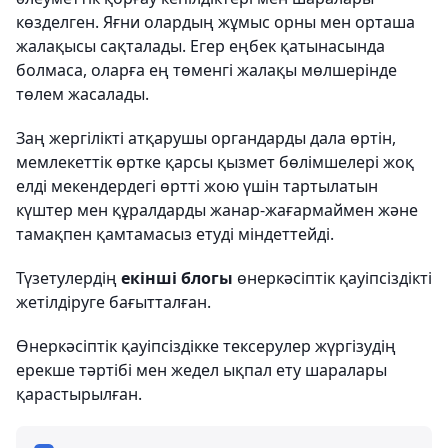
көзделген. Яғни олардың жұмыс орны мен орташа
жалақысы сақталады. Егер еңбек қатынасында
болмаса, оларға ең төменгі жалақы мөлшерінде
төлем жасалады.
Заң жергілікті атқарушы органдарды дала өртін,
мемлекеттік өртке қарсы қызмет бөлімшелері жоқ
елді мекендердегі өртті жою үшін тартылатын
күштер мен құралдарды жанар-жағармаймен және
тамақпен қамтамасыз етуді міндеттейді.
Түзетулердің
екінші блогы
өнеркәсіптік қауіпсіздікті
жетілдіруге бағытталған.
Өнеркәсіптік қауіпсіздікке тексерулер жүргізудің
ерекше тәртібі мен жедел ықпал ету шаралары
қарастырылған.