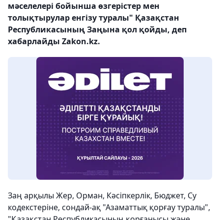
мәселелері бойынша өзгерістер мен
толықтырулар енгізу туралы" Қазақстан
Республикасының Заңына қол қойды, деп
хабарлайды Zakon.kz.
Заң арқылы Жер, Орман, Кәсіпкерлік, Бюджет, Су
кодекстеріне, сондай-ақ "Азаматтық қорғау туралы",
"Қазақстан Республикасының қорғанысы және