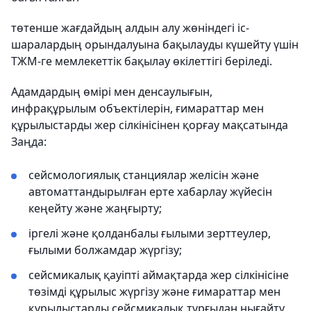
төтенше жағдайдың алдын алу жөніндегі іс-
шаралардың орындалуына бақылауды күшейту үшін
ТЖМ-ге мемлекеттік бақылау өкілеттігі беріледі.
Адамдардың өмірі мен денсаулығын,
инфрақұрылым объектілерін, ғимараттар мен
құрылыстарды жер сілкінісінен қорғау мақсатында
Заңда:
сейсмологиялық станциялар желісін және
автоматтандырылған ерте хабарлау жүйесін
кеңейту және жаңғырту;
іргелі және қолданбалы ғылыми зерттеулер,
ғылыми болжамдар жүргізу;
сейсмикалық қауіпті аймақтарда жер сілкінісіне
төзімді құрылыс жүргізу және ғимараттар мен
құрылыстарды сейсмикалық тұрғыдан нығайту,