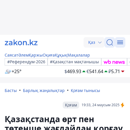
Қаз
Саясат
Әлем
Қаржы
Оқиға
Құқық
Мақалалар
#Референдум-2026
#Қазақстан мақтанышы
+25°
$
469.93
€
541.64
₽
5.71
Басты
Барлық жаңалықтар
Қоғам тынысы
Қоғам
19:33, 24 маусым 2025
Қазақстанда өрт пен
төтенше жағдайдан қорғау