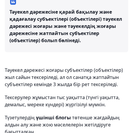
Тәуекел дәрежесіне қарай бақылау және
қадағалау субъектілері (объектілері) тәуекел
дәрежесі жоғары және тәуекелдің жоғары
дәрежесіне жатпайтын субъектілер
(объектілер) болып бөлінеді.
Тәуекел дәрежесі жоғары субъектілер (объектілер)
жыл сайын тексеріледі, ал ол санатқа жатпайтын
субъектілер кемінде 3 жылда бір рет тексеріледі.
Тексерулер жұмыстан тыс уақытта (түнгі уақытта,
демалыс, мереке күндері) жүргізілуі мүмкін.
Түзетулердің
үшінші блогы
төтенше жағдайдың
алдын алу және жою мәселелерін жетілдіруге
бағытталған