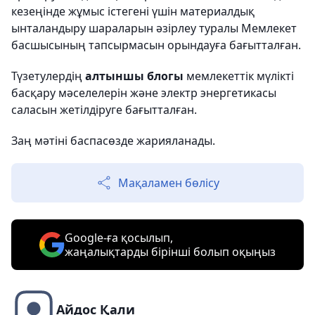
кезеңінде жұмыс істегені үшін материалдық
ынталандыру шараларын әзірлеу туралы Мемлекет
басшысының тапсырмасын орындауға бағытталған.
Түзетулердің
алтыншы блогы
мемлекеттік мүлікті
басқару мәселелерін және электр энергетикасы
саласын жетілдіруге бағытталған.
Заң мәтіні баспасөзде жарияланады.
Мақаламен бөлісу
Google-ға қосылып,
жаңалықтарды бірінші болып оқыңыз
Айдос Қали