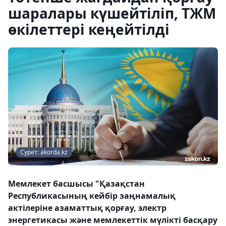
шаралары күшейтіліп, ТЖМ
өкілеттері кеңейтілді
Сурет: akorda.kz
Мемлекет басшысы "Қазақстан
Республикасының кейбір заңнамалық
актілеріне азаматтық қорғау, электр
энергетикасы және мемлекеттік мүлікті басқару