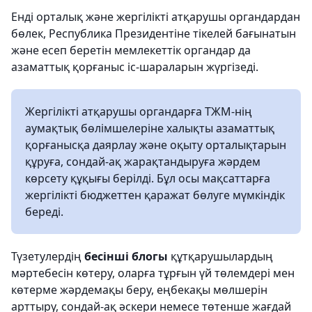
Енді орталық және жергілікті атқарушы органдардан
бөлек, Республика Президентіне тікелей бағынатын
және есеп беретін мемлекеттік органдар да
азаматтық қорғаныс іс-шараларын жүргізеді.
Жергілікті атқарушы органдарға ТЖМ-нің
аумақтық бөлімшелеріне халықты азаматтық
қорғанысқа даярлау және оқыту орталықтарын
құруға, сондай-ақ жарақтандыруға жәрдем
көрсету құқығы берілді. Бұл осы мақсаттарға
жергілікті бюджеттен қаражат бөлуге мүмкіндік
береді.
Түзетулердің
бесінші блогы
құтқарушылардың
мәртебесін көтеру, оларға тұрғын үй төлемдері мен
көтерме жәрдемақы беру, еңбекақы мөлшерін
арттыру, сондай-ақ әскери немесе төтенше жағдай