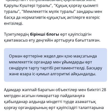
Қарулы Күштері туралы", "Құқық қорғау қызметі
туралы", "Мемлекеттік мүлік туралы" заңдары мен
басқа да нормативтік-құқықтық актілерге өзгеріс
енгізіледі.
Түзетулердің
бірінші блогы
өрт қауіпсіздігін
қамтамасыз ету деңгейін арттыруға бағытталған.
Орман өрттеріне жедел ден қою мақсатында
мемлекеттік органдар мен ұйымдарды өрт
сөндіруге тарту тәртібі регламенттелді. Басқару
және өзара іс-қимыл алгоритмі айқындалды.
Адамдар жаппай баратын объектілер мен биіктігі 28
метрден асатын ғимараттар пайдалануға
қабылданар алдында міндетті түрде азаматтық
қорғау органдарының өрт қауіпсіздігі талаптарына