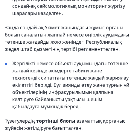
сондай-ақ сейсмологиялық мониторинг жүргізу
шаралары көзделген.
Заңда сондай-ақ Үкімет жанындағы жұмыс органы
болып саналатын жаппай немесе өңірлік ауқымдағы
төтенше жағдайды жою жөніндегі Республикалық
жедел штаб қызметінің тәртібі регламенттелген.
Жергілікті немесе объекті ауқымындағы төтенше
жағдай кезінде әкімдерге табиғи және
техногендік сипаттағы төтенше жағдай жариялау
өкілеттігі берілді. Бұл зиянды өтеу және тұрғын үй
объектілерінің инфрақұрылымын қалпына
келтіруге байланысты уақтылы шешім
қабылдауға мүмкіндік береді.
Түзетулердің
төртінші блогы
азаматтық қорғаныс
жүйесін жетілдіруге бағытталған.