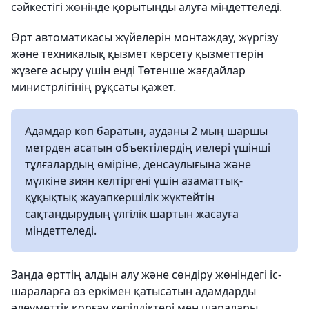
сәйкестігі жөнінде қорытынды алуға міндеттеледі.
Өрт автоматикасы жүйелерін монтаждау, жүргізу
және техникалық қызмет көрсету қызметтерін
жүзеге асыру үшін енді Төтенше жағдайлар
министрлігінің рұқсаты қажет.
Адамдар көп баратын, ауданы 2 мың шаршы
метрден асатын объектілердің иелері үшінші
тұлғалардың өміріне, денсаулығына және
мүлкіне зиян келтіргені үшін азаматтық-
құқықтық жауапкершілік жүктейтін
сақтандырудың үлгілік шартын жасауға
міндеттеледі.
Заңда өрттің алдын алу және сөндіру жөніндегі іс-
шараларға өз еркімен қатысатын адамдарды
әлеуметтік қорғау кепілдіктері мен шаралары