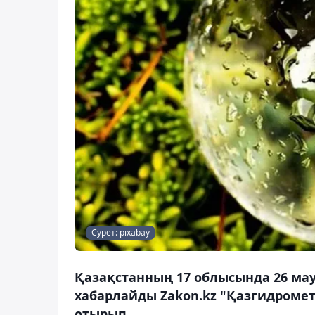
Сурет: pixabay
Қазақстанның 17 облысында 26 ма
хабарлайды Zakon.kz "Қазгидромет
отырып.