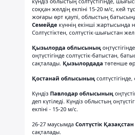
күндіз облыстың солтүстігінде, шығыс
соққан желдің екпіні 15-20 м/с, кей т
жоғары өрт қаупі, облыстың батысында
Семейде
күннің екінші жартысында на
Солтүстіктен, солтүстік-шығыстан жел с
Қызылорда облысының
оңтүстігінд
оңтүстігінде солтүстік-батыстан, батыс
сақталады.
Қызылордада
төтенше өрт
Қостанай облысының
солтүстігінде,
Күндіз
Павлодар облысының
оңтүсті
деп күтіледі. Күндіз облыстың оңтүст
екпіні - 15-20 м/с.
26-27 маусымда
Солтүстік Қазақста
сақталады.