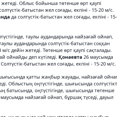
йін жетеді. Облыс бойынша төтенше өрт қаупі
олтүстік-батыстан жел соғады, екпіні - 15-20 м/с.
анда
да солтүстік-батыстан жел соғады, екпіні - 15
онтүстігінде, таулы аудандарында найзағай ойнап,
, таулы аудандарында солтүстік-батыстан соққан
3 м/с дейін жетеді. Төтенше өрт қаупі сақталады.
ай ойнайды деп күтіледі.
Қонаевта
26 маусымда
Солтүстік-батыстан жел соғады, екпіні - 15-20 м/с.
шығысында қатты жаңбыр жауады, найзағай ойна
леді. Облыстың оңтүстігінде, шығысында солтүстік
стың батысында, оңтүстігінде, шығысында төтенше
 маусымда найзағай ойнап, бұршақ түседі, дауыл
інде, шығысында кей уақыттарда қатты жаңбыр