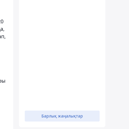
20
а,
п,
ары
Барлық жаңалықтар