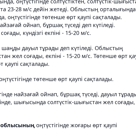
ында, оңтүстігінде солтүстіктен, солтүстік-шығыст
ұста 23-28 м/с дейін жетеді. Облыстың орталығында
, оңтүстігінде төтенше өрт қаупі сақталады.
йзағай ойнап, бұршақ түседі деп күтіледі.
оғады, күндізгі екпіні - 15-20 м/с.
е шаңды дауыл тұрады деп күтіледі. Облыстың
тан жел соғады, екпіні - 15-20 м/с. Төтенше өрт қа
 қаупі сақталады.
 оңтүстігінде төтенше өрт қаупі сақталады.
гінде найзағай ойнап, бұршақ түседі, дауыл тұрад
ігінде, шығысында солтүстік-шығыстан жел соғады,
н облысының
оңтүстігінде жоғары өрт қаупі