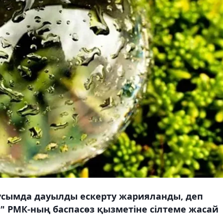
усымда дауылды ескерту жарияланды, деп
" РМК-ның баспасөз қызметіне сілтеме жасай