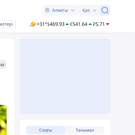
Алматы
Қаз
+31°
$
469.93
€
541.64
₽
5.71
алтері
ам
Соңғы
Танымал