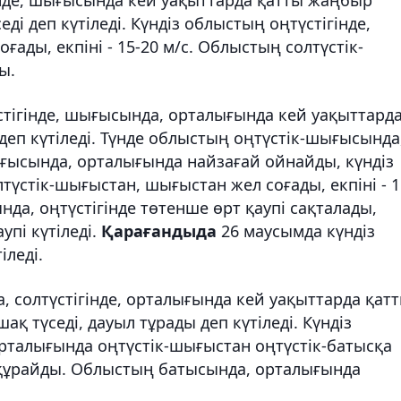
і деп күтіледі. Күндіз облыстың оңтүстігінде,
ады, екпіні - 15-20 м/с. Облыстың солтүстік-
ы.
стігінде, шығысында, орталығында кей уақыттард
деп күтіледі. Түнде облыстың оңтүстік-шығысында
шығысында, орталығында найзағай ойнайды, күндіз
түстік-шығыстан, шығыстан жел соғады, екпіні - 1
да, оңтүстігінде төтенше өрт қаупі сақталады,
пі күтіледі.
Қарағандыда
26 маусымда күндіз
іледі.
, солтүстігінде, орталығында кей уақыттарда қат
қ түседі, дауыл тұрады деп күтіледі. Күндіз
орталығында оңтүстік-шығыстан оңтүстік-батысқа
с құрайды. Облыстың батысында, орталығында