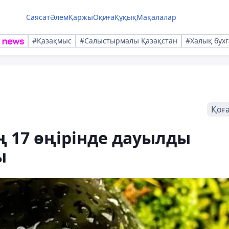
Саясат
Әлем
Қаржы
Оқиға
Құқық
Мақалалар
#Қазақмыс
#Салыстырмалы Қазақстан
#Халық бухг
Қоғ
ң 17 өңірінде дауылды
ы