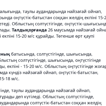
рталығында, таулы аудандарында найзағай ойнап,
нда оңтүстік-батыстан соққан желдің екпіні 15-
 жетеді. Облыстың солтүстігінде, оңтүстік-шығысынд
алады.
Талдықорғанда
26 маусымда найзағай ойна
і екпіні 15-20 м/с құрайды. Төтенше өрт қаупі
ының
батысында, солтүстігінде, шығысында,
облыстың солтүстігінде, шығысында, оңтүстігінде
ы, екпіні - 15-20 м/с. Облыстың оңтүстігінде жоғ
мда күндіз найзағай ойнап, оңтүстік-батыстан,
15-18 м/с.
гінде, таулы аудандарында найзағай ойнап,
ұрады деп күтіледі. Облыстың солтүстігінде,
удандарында солтүстік-батыстан соққан желдің