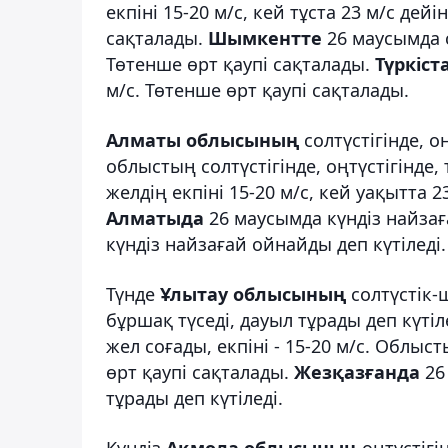
екпіні 15-20 м/с, кей тұста 23 м/с де
сақталады.
Шымкентте
26 маусымда с
Төтенше өрт қаупі сақталады.
Түркіст
м/с. Төтенше өрт қаупі сақталады.
Алматы облысының
солтүстігінде, 
облыстың солтүстігінде, оңтүстігінде
желдің екпіні 15-20 м/с, кей уақытта 2
Алматыда
26 маусымда күндіз найзағ
күндіз найзағай ойнайды деп күтіледі. 
Түнде
Ұлытау облысының
солтүстік-
бұршақ түседі, дауыл тұрады деп күті
жел соғады, екпіні - 15-20 м/с. Облы
өрт қаупі сақталады.
Жезқазғанда
26
тұрады деп күтіледі.
Күндіз
Ақмола облысының
оңтүстіг