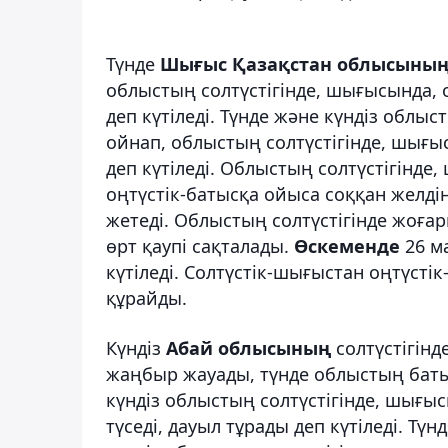
Түнде
Шығыс Қазақстан облысыны
облыстың солтүстігінде, шығысында, 
деп күтіледі. Түнде және күндіз облы
ойнап, облыстың солтүстігінде, шығы
деп күтіледі. Облыстың солтүстігінде
оңтүстік-батысқа ойыса соққан желдің е
жетеді. Облыстың солтүстігінде жоға
өрт қаупі сақталады.
Өскеменде
26 ма
күтіледі. Солтүстік-шығыстан оңтүстік
құрайды.
Күндіз
Абай облысының
солтүстігінд
жаңбыр жауады, түнде облыстың батыс
күндіз облыстың солтүстігінде, шығыс
түседі, дауыл тұрады деп күтіледі. Тү