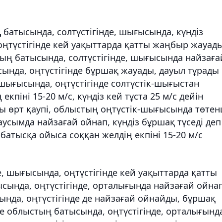
ң
батысында, солтүстігінде, шығысында, күндіз
оңтүстігінде кей уақыттарда қатты жаңбыр жауад
стың батысында, солтүстігінде, шығысында найзаға
сында, оңтүстігінде бұршақ жауады, дауыл тұрады
, шығысында, оңтүстігінде солтүстік-шығыстан
кпіні 15-20 м/с, күндіз кей тұста 25 м/с дейін
ры өрт қаупі, облыстың оңтүстік-шығысында төте
усымда найзағай ойнап, күндіз бұршақ түседі деп
-батысқа ойыса соққан желдің екпіні 15-20 м/с
е, шығысында, оңтүстігінде кей уақыттарда қатты
ында, оңтүстігінде, орталығында найзағай ойнап
ында, оңтүстігінде де найзағай ойнайды, бұршақ
нде облыстың батысында, оңтүстігінде, орталығынд