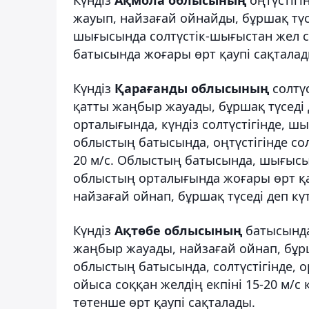
жауып, найзағай ойнайды, бұршақ түсед
шығысында солтүстік-шығыстан жел соғ
батысында жоғары өрт қаупі сақталад
Күндіз
Қарағанды облысының
солтү
қатты жаңбыр жауады, бұршақ түседі 
орталығында, күндіз солтүстігінде, 
облыстың батысында, оңтүстігінде сол
20 м/с. Облыстың батысында, шығысын
облыстың орталығында жоғары өрт қау
найзағай ойнап, бұршақ түседі деп күт
Күндіз
Ақтөбе облысының
батысында
жаңбыр жауады, найзағай ойнап, бұрша
облыстың батысында, солтүстігінде, 
ойыса соққан желдің екпіні 15-20 м/
төтенше өрт қаупі сақталады.