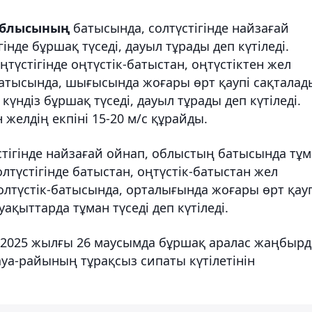
облысының
батысында, солтүстігінде найзағай
нде бұршақ түседі, дауыл тұрады деп күтіледі.
ңтүстігінде оңтүстік-батыстан, оңтүстіктен жел
 батысында, шығысында жоғары өрт қаупі сақталад
үндіз бұршақ түседі, дауыл тұрады деп күтіледі.
 желдің екпіні 15-20 м/с құрайды.
тігінде найзағай ойнап, облыстың батысында тұ
солтүстігінде батыстан, оңтүстік-батыстан жел
 солтүстік-батысында, орталығында жоғары өрт қау
ақыттарда тұман түседі деп күтіледі.
а 2025 жылғы 26 маусымда бұршақ аралас жаңбыр
уа-райының тұрақсыз сипаты күтілетінін