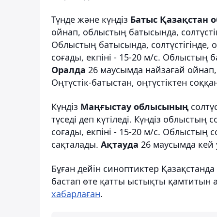
Түнде және күндіз
Батыс
Қазақстан 
ойнап, облыстың батысында, солтүстігі
Облыстың батысында, солтүстігінде, о
соғады, екпіні - 15-20 м/с. Облыстың
Оралда
26 маусымда найзағай ойнап, к
Оңтүстік-батыстан, оңтүстіктен соққан
Күндіз
Маңғыстау облысының
солтүс
түседі деп күтіледі. Күндіз облыстың 
соғады, екпіні - 15-20 м/с. Облыстың
сақталады.
Ақтауда
26 маусымда кей у
Бұған дейін синоптиктер Қазақстанд
бастап өте қатты ыстықты қамтитын а
хабарлаған
.