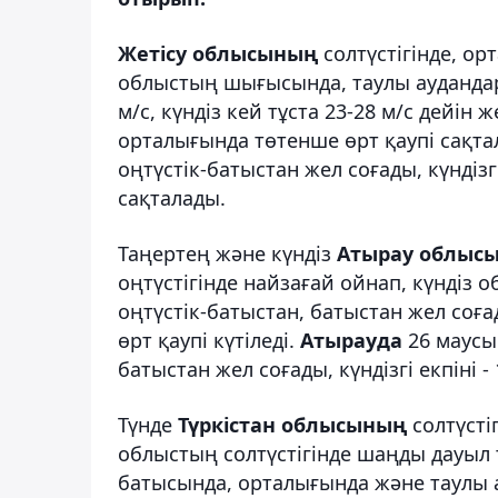
Жетісу облысының
солтүстігінде, о
облыстың шығысында, таулы аудандары
м/с, күндіз кей тұста 23-28 м/с дейін
орталығында төтенше өрт қаупі сақт
оңтүстік-батыстан жел соғады, күндізг
сақталады.
Таңертең және күндіз
Атырау облыс
оңтүстігінде найзағай ойнап, күндіз 
оңтүстік-батыстан, батыстан жел соғад
өрт қаупі күтіледі.
Атырауда
26 маусы
батыстан жел соғады, күндізгі екпіні - 
Түнде
Түркістан облысының
солтүсті
облыстың солтүстігінде шаңды дауыл т
батысында, орталығында және таулы а