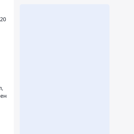
-20
п,
тен