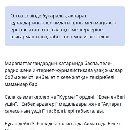
Ол өз сөзінде бұқаралық ақпарат
құралдарының қоғамдағы орны мен маңызын
ерекше атап өтіп, сала қызметкерлеріне
шығармашылық табыс пен мол игілік тіледі.
Марапатталғандардың қатарында баспа, теле-
радио және интернет-журналистикада ұзақ жылдар
бойы жемісті еңбек етіп келе жатқан тәжірибелі
мамандар бар.
Сала қызметкерлеріне "Құрмет" ордені, "Ерен еңбегі
үшін", "Еңбек ардагері" медальдары және "Ақпарат
саласының үздігі" төсбелгілері табысталды.
Бұған дейін 3–6 шілде аралығында Алматыда Бекет