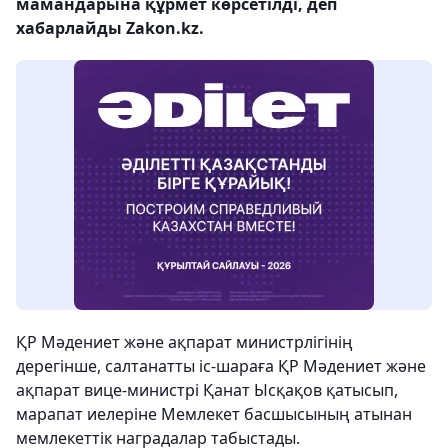
мамандарына құрмет көрсетілді, деп
хабарлайды Zakon.kz.
ҚР Мәдениет және ақпарат министрлігінің
дерегінше, салтанатты іс-шараға ҚР Мәдениет және
ақпарат вице-министрі Қанат Ысқақов қатысып,
марапат иелеріне Мемлекет басшысының атынан
мемлекеттік наградалар табыстады.