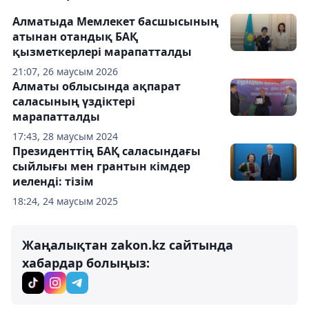
Алматыда Мемлекет басшысының
атынан отандық БАҚ
қызметкерлері марапатталды
21:07, 26 маусым 2026
Алматы облысында ақпарат
саласының үздіктері
марапатталды
17:43, 28 маусым 2024
Президенттің БАҚ саласындағы
сыйлығы мен грантын кімдер
иеленді: тізім
18:24, 24 маусым 2025
Жаңалықтан zakon.kz сайтында
хабардар болыңыз: