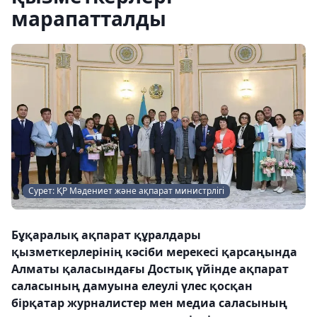
марапатталды
Сурет: ҚР Мәдениет және ақпарат министрлігі
Бұқаралық ақпарат құралдары
қызметкерлерінің кәсіби мерекесі қарсаңында
Алматы қаласындағы Достық үйінде ақпарат
саласының дамуына елеулі үлес қосқан
бірқатар журналистер мен медиа саласының