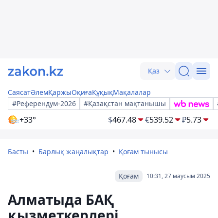
Қаз
Саясат
Әлем
Қаржы
Оқиға
Құқық
Мақалалар
#Референдум-2026
#Қазақстан мақтанышы
+33°
$
467.48
€
539.52
₽
5.73
Басты
Барлық жаңалықтар
Қоғам тынысы
Қоғам
10:31, 27 маусым 2025
Алматыда БАҚ
қызметкерлері