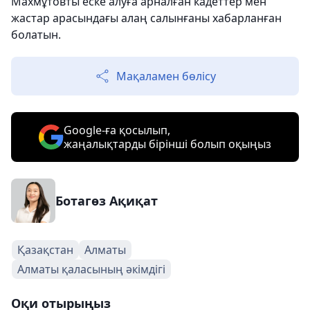
Махмұтовты еске алуға арналған кадеттер мен
жастар арасындағы алаң салынғаны хабарланған
болатын.
Мақаламен бөлісу
Google-ға қосылып,
жаңалықтарды бірінші болып оқыңыз
Ботагөз Ақиқат
Қазақстан
Алматы
Алматы қаласының әкімдігі
Оқи отырыңыз