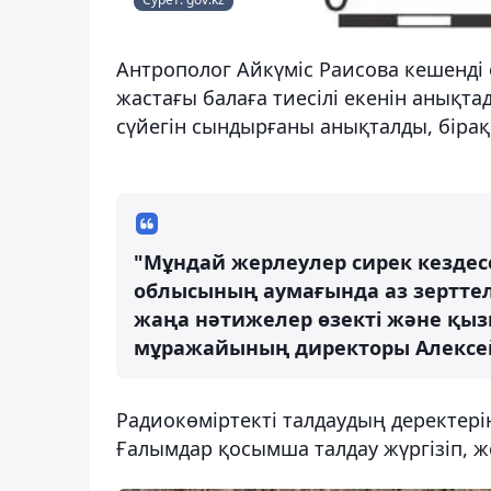
Антрополог Айкүміс Раисова кешенді о
жастағы балаға тиесілі екенін анықта
сүйегін сындырғаны анықталды, бірақ 
"Мұндай жерлеулер сирек кездес
облысының аумағында аз зерттел
жаңа нәтижелер өзекті және қыз
мұражайының директоры Алексе
Радиокөміртекті талдаудың деректерін
Ғалымдар қосымша талдау жүргізіп, ж