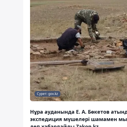
Сурет: gov.kz
Нұра ауданында Е. А. Бөкетов атын
экспедиция мүшелері шамамен мың 
деп хабарлайды Zakon.kz.