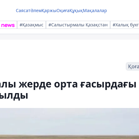
Саясат
Әлем
Қаржы
Оқиға
Құқық
Мақалалар
#Қазақмыс
#Салыстырмалы Қазақстан
#Халық бухг
Қоғ
алы жерде орта ғасырдағы
былды