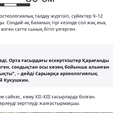
стеологиялық талдау жүргізіп, сүйектер 9–12
ды. Сондай-ақ баланың тірі кезінде сол жақ иық
өлген сәтте сынық бітіп үлгерген.
еді. Орта ғасырдағы ескерткіштер Қарағанды
ген, сондықтан осы кезең бойынша алынған
ықты", – дейді Сарыарқа археологиялық
й Кукушкин.
е сәйкес, көму ХІІ–ХІІІ ғасырларда болған.
ерлеуді зерттеуді жалғастырмақшы.