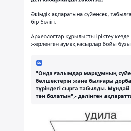
Әкімдік ақпаратына сүйенсек, табылған
бір бөлігі.
Археологтар құрылысты іріктеу кезде 
жерленген аумақ ғасырлар бойы бұзы
"Онда ғалымдар марқұмның сүйегі
бөлшектерін және былғары дорба 
түріндегі сырға табылды. Мұнда
тән болатын",- делінген ақпаратт