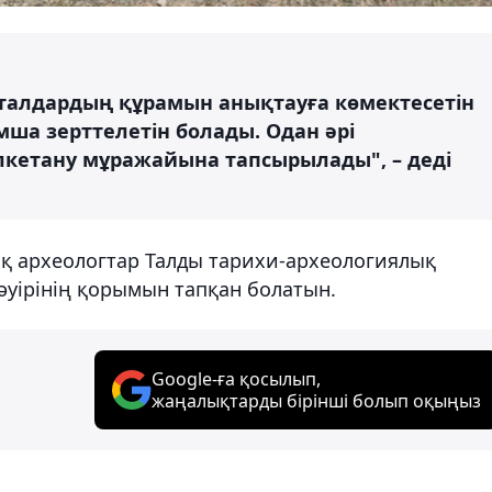
талдардың құрамын анықтауға көмектесетін
мша зерттелетін болады. Одан әрі
лкетану мұражайына тапсырылады", – деді
ық археологтар Талды тарихи-археологиялық
әуірінің қорымын тапқан болатын.
Google-ға қосылып,
жаңалықтарды бірінші болып оқыңыз