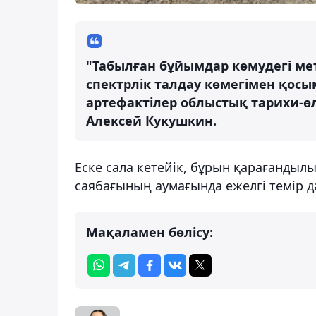
"Табылған бұйымдар көмудегі ме
спектрлік талдау көмегімен қосы
артефактілер облыстық тарихи-ө
Алексей Кукушкин.
Еске сала кетейік, бұрын қарағандыл
саябағының аумағында ежелгі темір д
Мақаламен бөлісу: