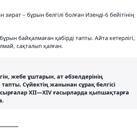
 зират – бұрын белгілі болған Изенді-6 бейітінің
бұрын байқалмаған қабірді тапты. Айта кетерлігі,
лмай, сақталып қалған.
н, жебе ұштарын, ат әбзелдерінің
тапты. Сүйектің жанынан сұрақ белгісі
й сырғалар XII—XIV ғасырларда қыпшақтарға
а.