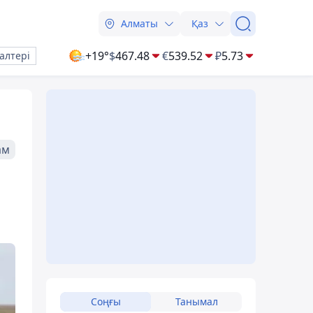
Алматы
Қаз
+19°
$
467.48
€
539.52
₽
5.73
алтері
ам
Соңғы
Танымал