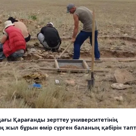
дағы Қарағанды зерттеу университетінің
жыл бұрын өмір сүрген баланың қабірін тапт