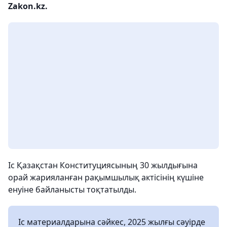
Zakon.kz.
Іс Қазақстан Конституциясының 30 жылдығына
орай жарияланған рақымшылық актісінің күшіне
енуіне байланысты тоқтатылды.
Іс материалдарына сәйкес, 2025 жылғы сәуірде