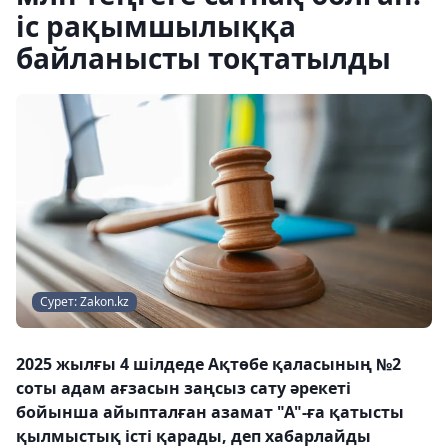
іс рақымшылыққа
байланысты тоқтатылды
Сурет: Zakon.kz
2025 жылғы 4 шілдеде Ақтөбе қаласының №2
соты адам ағзасын заңсыз сату әрекеті
бойынша айыпталған азамат "А"-ға қатысты
қылмыстық істі қарады, деп хабарлайды