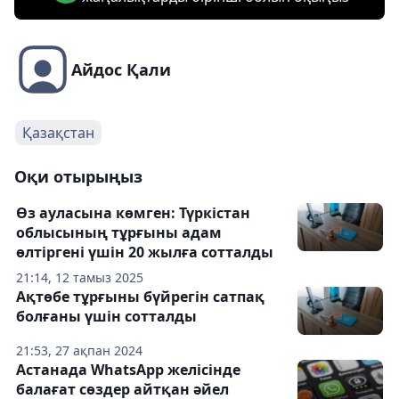
Айдос Қали
Қазақстан
Оқи отырыңыз
Өз ауласына көмген: Түркістан
облысының тұрғыны адам
өлтіргені үшін 20 жылға сотталды
21:14, 12 тамыз 2025
Ақтөбе тұрғыны бүйрегін сатпақ
болғаны үшін сотталды
21:53, 27 ақпан 2024
Астанада WhatsApp желісінде
балағат сөздер айтқан әйел