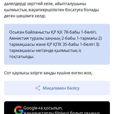
дәлелдерді зерттей келе, айыпталушыны
қылмыстық жауапкершіліктен босатуға болады
деген шешімге келді.
Осыған байланысты ҚР ҚК 78-бабы 1-бөлігі,
Амнистия туралы заңның 2-бабы 1-тармағы 2)
тармақшасы және ҚР ҚПК 35-бабы 1-бөлігі 3)
тармақшасы негізінде қылмыстық іс
тоқтатылды.
Сот қаулысы әзірге заңды күшіне енген жоқ.
Мақаламен бөлісу
Google-ға қосылып,
жаңалықтарды бірінші болып оқыңыз