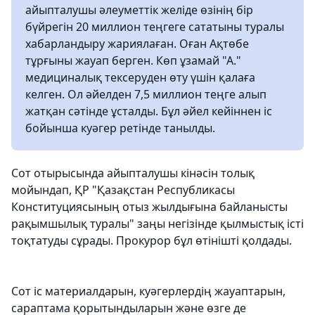
айыпталушы әлеуметтік желіде өзінің бір
бүйрегін 20 миллион теңгеге сататыны туралы
хабарландыру жариялаған. Оған Ақтөбе
тұрғыны жауап берген. Көп ұзамай "А."
медициналық тексеруден өту үшін қалаға
келген. Ол әйелден 7,5 миллион теңге алып
жатқан сәтінде ұсталды. Бұл әйел кейіннен іс
бойынша куәгер ретінде танылды.
Сот отырысында айыпталушы кінәсін толық
мойындап, ҚР "Қазақстан Республикасы
Конституциясының отыз жылдығына байланысты
рақымшылық туралы" заңы негізінде қылмыстық істі
тоқтатуды сұрады. Прокурор бұл өтінішті қолдады.
Сот іс материалдарын, куәгерлердің жауаптарын,
сараптама қорытындыларын және өзге де