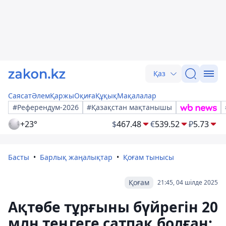
Қаз
Саясат
Әлем
Қаржы
Оқиға
Құқық
Мақалалар
#Референдум-2026
#Қазақстан мақтанышы
+23°
$
467.48
€
539.52
₽
5.73
Басты
Барлық жаңалықтар
Қоғам тынысы
Қоғам
21:45, 04 шілде 2025
Ақтөбе тұрғыны бүйрегін 20
млн теңгеге сатпақ болған: