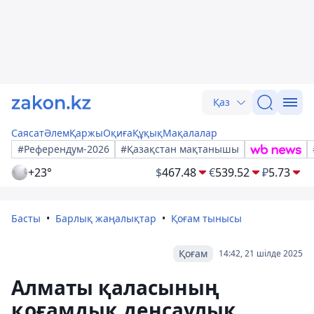
Қаз
Саясат
Әлем
Қаржы
Оқиға
Құқық
Мақалалар
#Референдум-2026
#Қазақстан мақтанышы
+23°
$
467.48
€
539.52
₽
5.73
Басты
Барлық жаңалықтар
Қоғам тынысы
Қоғам
14:42, 21 шілде 2025
Алматы қаласының
қоғамдық денсаулық