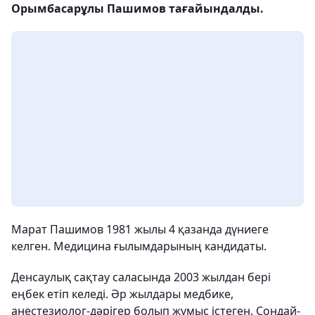
Орымбасарұлы Пашимов тағайындалды.
Марат Пашимов 1981 жылы 4 қазанда дүниеге
келген. Медицина ғылымдарының кандидаты.
Денсаулық сақтау саласында 2003 жылдан бері
еңбек етіп келеді. Әр жылдары медбике,
анестезиолог-дәрігер болып жұмыс істеген. Сондай-