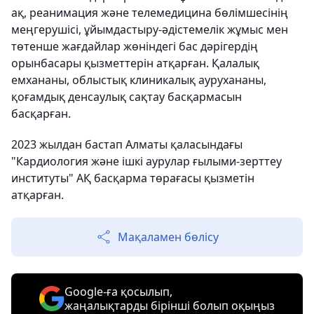
ақ, реанимация және телемедицина бөлімшесінің
меңгерушісі, ұйымдастыру-әдістемелік жұмыс мен
төтенше жағдайлар жөніндегі бас дәрігердің
орынбасары қызметтерін атқарған. Қалалық
емхананы, облыстық клиникалық аурухананы,
қоғамдық денсаулық сақтау басқармасын
басқарған.
2023 жылдан бастап Алматы қаласындағы
"Кардиология және ішкі аурулар ғылыми-зерттеу
институты" АҚ басқарма төрағасы қызметін
атқарған.
Мақаламен бөлісу
Google-ға қосылып,
жаңалықтарды бірінші болып оқыңыз