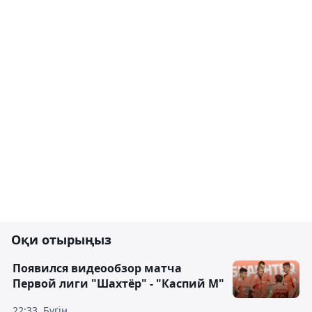
Оқи отырыңыз
Появился видеообзор матча
Первой лиги "Шахтёр" - "Каспий М"
22:33, Бүгін