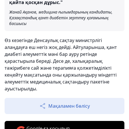
қайта қосқан дұрыс."
Жанай Ақанов, медицина ғылымдарының кандидаты,
Қазақстандық қант диабетін зерттеу қоғамының
басшысы
Өз кезегінде Денсаулық сақтау министрлігі
алаңдауға еш негіз жоқ дейді. Айтуларынша, қант
диабеті әлеуметтік мәні бар ауру ретінде
қарастырыла береді. Десе де, халықаралық
тәжірибеге сай және терапияға қолжетімділікті
кеңейту мақсатында оны қаржыландыру міндетті
әлеуметтік медициналық сақтандыру пакетіне
ауыстырылды.
Мақаламен бөлісу
Google-ға қосылып,