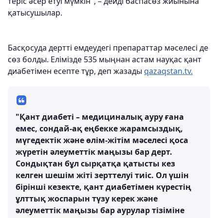
теріс әсер етуі мүмкін", – дейді баспасөз жиынына
қатысушылар.
Басқосуда дертті емдеудегі препараттар мәселесі де
сөз болды. Елімізде 535 мыңнан астам науқас қант
диабетімен есепте тұр, деп жазады
qazaqstan.tv.
"Қант диабеті – медициналық ауру ғана
емес, сондай-ақ еңбекке жарамсыздық,
мүгедектік және өлім-жітім мәселесі қоса
жүретін әлеуметтік маңызы бар дерт.
Сондықтан бұл сырқатқа қатысты кез
келген шешім жіті зерттелуі тиіс. Ол үшін
бірінші кезекте, қант диабетімен күрестің
ұлттық жоспарын түзу керек және
әлеуметтік маңызы бар аурулар тізіміне