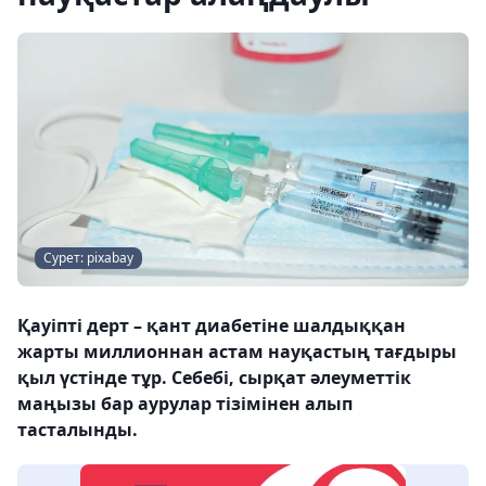
Сурет: pixabay
Қауіпті дерт – қант диабетіне шалдыққан
жарты миллионнан астам науқастың тағдыры
қыл үстінде тұр. Себебі, сырқат әлеуметтік
маңызы бар аурулар тізімінен алып
тасталынды.