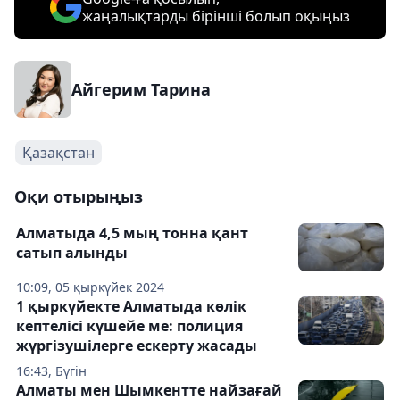
жаңалықтарды бірінші болып оқыңыз
Айгерим Тарина
Қазақстан
Оқи отырыңыз
Алматыда 4,5 мың тонна қант
сатып алынды
10:09, 05 қыркүйек 2024
1 қыркүйекте Алматыда көлік
кептелісі күшейе ме: полиция
жүргізушілерге ескерту жасады
16:43, Бүгін
Алматы мен Шымкентте найзағай