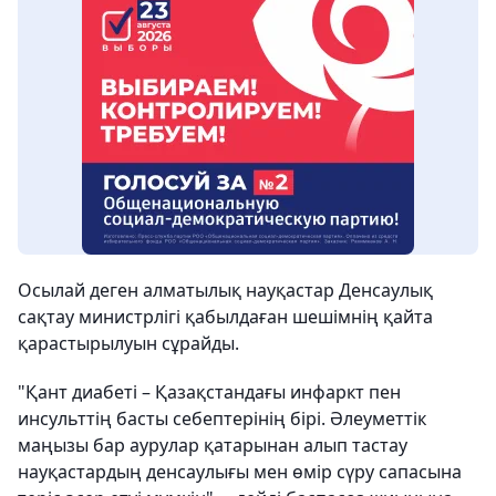
Осылай деген алматылық науқастар Денсаулық
сақтау министрлігі қабылдаған шешімнің қайта
қарастырылуын сұрайды.
"Қант диабеті – Қазақстандағы инфаркт пен
инсульттің басты себептерінің бірі. Әлеуметтік
маңызы бар аурулар қатарынан алып тастау
науқастардың денсаулығы мен өмір сүру сапасына