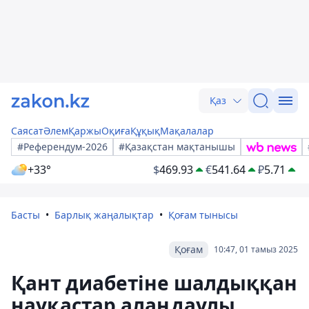
Қаз
Саясат
Әлем
Қаржы
Оқиға
Құқық
Мақалалар
#Референдум-2026
#Қазақстан мақтанышы
+33°
$
469.93
€
541.64
₽
5.71
Басты
Барлық жаңалықтар
Қоғам тынысы
Қоғам
10:47, 01 тамыз 2025
Қант диабетіне шалдыққан
науқастар алаңдаулы