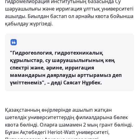
гидромелиорация институтының базасында Су
шаруашылығы және ирригация ұлттық университеті
ашылды. Биылдан бастап ол арнайы квота бойынша
қабылдау жүргізеді.
"Гидрогеология, гидротехникалық
құрылыстар, су шаруашылығының кең
спектрі және, әрине, ирригация
мамандарын даярлауды арттырамыз деп
үміттенеміз", – деді Саясат Нұрбек.
Қазақстанның өңірлерінде ашылып жатқан
шетелдік университеттердің филиалдарына бөлек
квота бөлінді. Оларға шамамен 2 мың грант бөлінді.
Бұған Ақтөбедегі Heriot-Watt университеті,