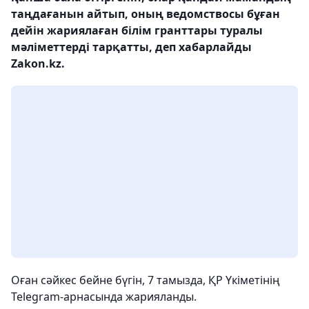
таңдағанын айтып, оның ведомствосы бұған
дейін жариялаған білім гранттары туралы
мәліметтерді тарқатты, деп хабарлайды
Zakon.kz.
Оған сәйкес бейне бүгін, 7 тамызда, ҚР Үкіметінің
Telegram-арнасында жарияланды.