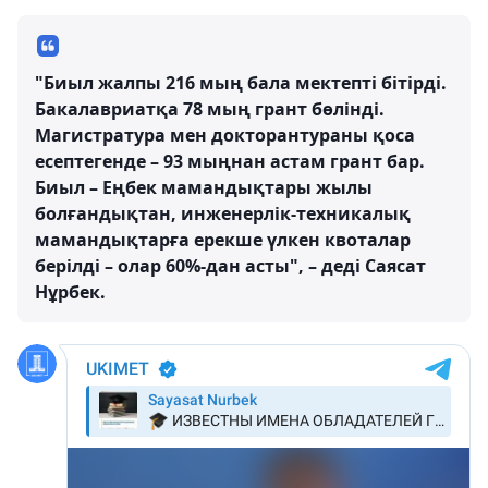
"Биыл жалпы 216 мың бала мектепті бітірді.
Бакалавриатқа 78 мың грант бөлінді.
Магистратура мен докторантураны қоса
есептегенде – 93 мыңнан астам грант бар.
Биыл – Еңбек мамандықтары жылы
болғандықтан, инженерлік-техникалық
мамандықтарға ерекше үлкен квоталар
берілді – олар 60%-дан асты", – деді Саясат
Нұрбек.