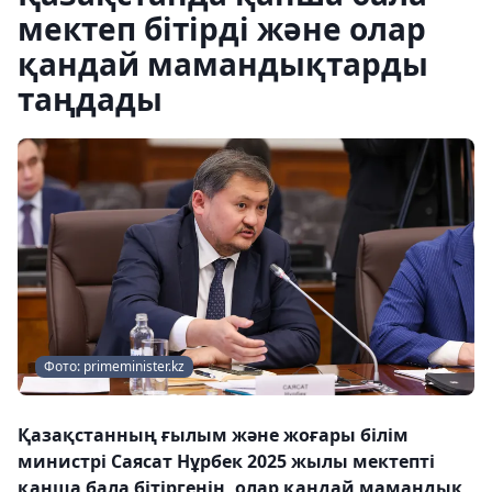
мектеп бітірді және олар
қандай мамандықтарды
таңдады
Фото: primeminister.kz
Қазақстанның ғылым және жоғары білім
министрі Саясат Нұрбек 2025 жылы мектепті
қанша бала бітіргенін, олар қандай мамандық