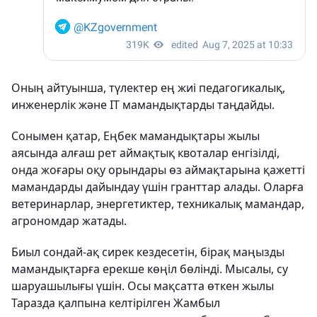
Оның айтуынша, түлектер ең жиі педагогикалық,
инженерлік және IT мамандықтарды таңдайды.
Сонымен қатар, Еңбек мамандықтары жылы
аясында алғаш рет аймақтық квоталар енгізілді,
онда жоғары оқу орындары өз аймақтарына қажетті
мамандарды дайындау үшін гранттар алады. Оларға
ветеринарлар, энергетиктер, техникалық мамандар,
агрономдар жатады.
Биыл сондай-ақ сирек кездесетін, бірақ маңызды
мамандықтарға ерекше көңіл бөлінді. Мысалы, су
шаруашылығы үшін. Осы мақсатта өткен жылы
Таразда қалпына келтірілген Жамбыл