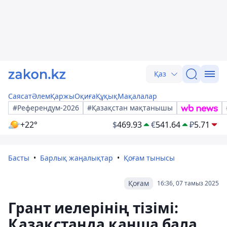
Қаз
Саясат
Әлем
Қаржы
Оқиға
Құқық
Мақалалар
#Референдум-2026
#Қазақстан мақтанышы
+22°
$
469.93
€
541.64
₽
5.71
Басты
Барлық жаңалықтар
Қоғам тынысы
Қоғам
16:36, 07 тамыз 2025
Грант иелерінің тізімі:
Қазақстанда қанша бала