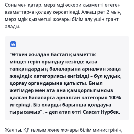
Сонымен қатар, мерзімді әскери қызметті өтеген
азаматтарға қолдау көрсетіледі. Алғаш рет 2 мың
мерзімдік қызметші жоғары білім алу үшін грант
алады.
"Өткен жылдан бастап қызметтік
міндеттерін орындау кезінде қаза
тапқандардың балаларына арналған жаңа
жеңілдік категориясы енгізілді – бұл құқық
қорғау органдарына қатысты. Биыл
жетімдер мен ата-ана қамқорлығынсыз
қалған балаларға арналған категория 100%
игерілді. Біз оларды барынша қолдауға
тырысамыз", – деп атап өтті Саясат Нұрбек.
Жалпы, ҚР ғылым және жоғары білім министрінің