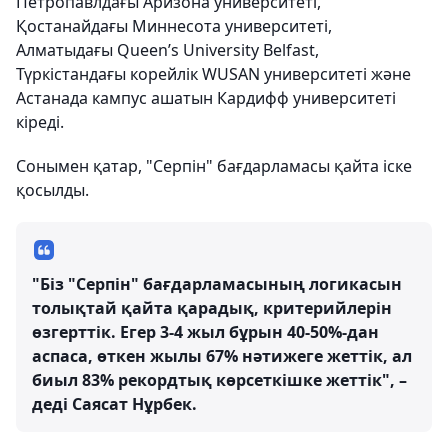
Петропавлдағы Аризона университеті,
Қостанайдағы Миннесота университеті,
Алматыдағы Queen’s University Belfast,
Түркістандағы корейлік WUSAN университеті және
Астанада кампус ашатын Кардифф университеті
кіреді.
Сонымен қатар, "Серпін" бағдарламасы қайта іске
қосылды.
"Біз "Серпін" бағдарламасының логикасын
толықтай қайта қарадық, критерийлерін
өзгерттік. Егер 3-4 жыл бұрын 40-50%-дан
аспаса, өткен жылы 67% нәтижеге жеттік, ал
биыл 83% рекордтық көрсеткішке жеттік", –
деді Саясат Нұрбек.