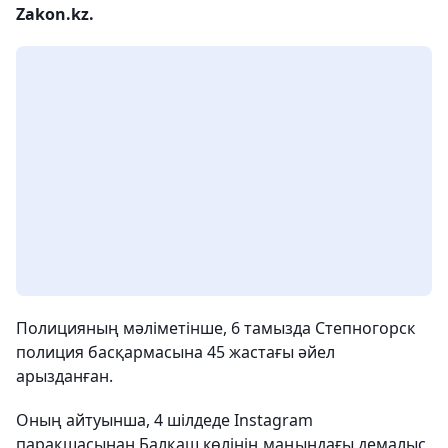
Zakon.kz.
Полицияның мәліметінше, 6 тамызда Степногорск
полиция басқармасына 45 жастағы әйел
арызданған.
Оның айтуынша, 4 шілдеде Instagram
парақшасынан Балқаш көлінің маңындағы демалыс