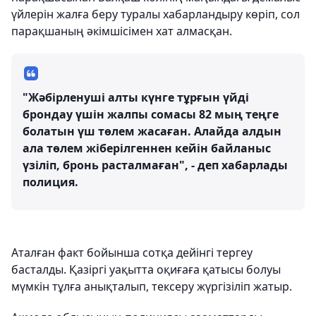
үйлерін жалға беру туралы хабарландыру көріп, сол
парақшаның әкімшісімен хат алмасқан.
"Жәбірленуші алты күнге тұрғын үйді
брондау үшін жалпы сомасы 82 мың теңге
болатын үш төлем жасаған. Алайда алдын
ала төлем жіберілгеннен кейін байланыс
үзіліп, бронь расталмаған", - деп хабарлады
полиция.
Аталған факт бойынша сотқа дейінгі тергеу
басталды. Қазіргі уақытта оқиғаға қатысы болуы
мүмкін тұлға анықталып, тексеру жүргізіліп жатыр.