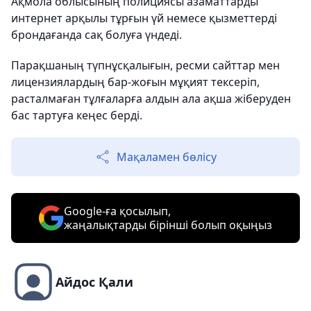
Ақмола облысының полициясы азаматтарды
интернет арқылы тұрғын үй немесе қызметтерді
брондағанда сақ болуға үндеді.
Парақшаның түпнұсқалығын, ресми сайттар мен
лицензиялардың бар-жоғын мұқият тексеріп,
расталмаған тұлғаларға алдын ала ақша жіберуден
бас тартуға кеңес берді.
Мақаламен бөлісу
Google-ға қосылып,
жаңалықтарды бірінші болып оқыңыз
Айдос Қали