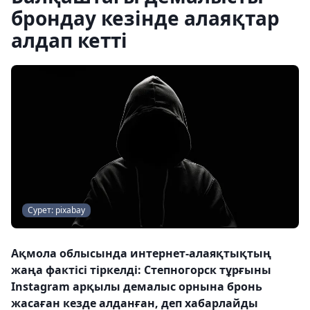
брондау кезінде алаяқтар
алдап кетті
Сурет: pixabay
Ақмола облысында интернет-алаяқтықтың
жаңа фактісі тіркелді: Степногорск тұрғыны
Instagram арқылы демалыс орнына бронь
жасаған кезде алданған, деп хабарлайды