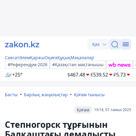
Қаз
Саясат
Әлем
Қаржы
Оқиға
Құқық
Мақалалар
#Референдум-2026
#Қазақстан мақтанышы
+25°
$
467.48
€
539.52
₽
5.73
Басты
Барлық жаңалықтар
Қоғам тынысы
Қоғам
19:18, 07 тамыз 2025
Степногорск тұрғынын
Балқаштағы демалысты