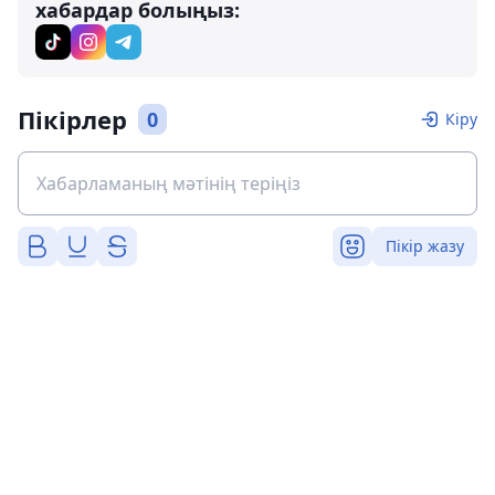
хабардар болыңыз:
Пікірлер
0
Кіру
Пікір жазу