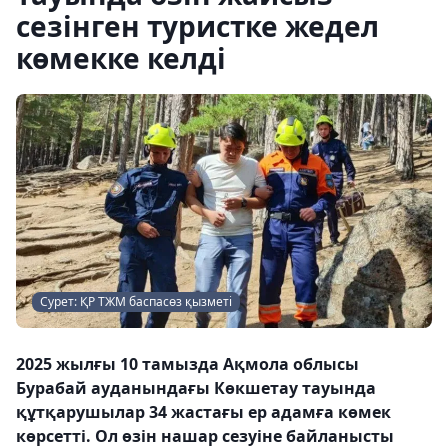
сезінген туристке жедел
көмекке келді
Сурет: ҚР ТЖМ баспасөз қызметі
2025 жылғы 10 тамызда Ақмола облысы
Бурабай ауданындағы Көкшетау тауында
құтқарушылар 34 жастағы ер адамға көмек
көрсетті. Ол өзін нашар сезуіне байланысты