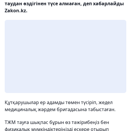
таудан өздігінен түсе алмаған, деп хабарлайды
Zakon.kz.
Құтқарушылар ер адамды төмен түсіріп, жедел
медициналық жәрдем бригадасына табыстаған.
ТЖМ тауға шықпас бұрын өз тәжірибеңіз бен
физикалық мүмкіндіктеріңізді ескере отырып