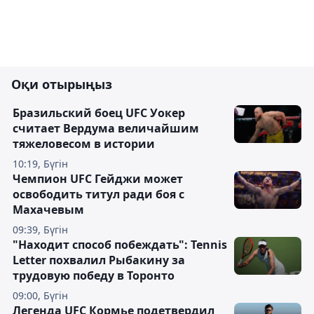
Оқи отырыңыз
Бразильский боец UFC Уокер
считает Вердума величайшим
тяжеловесом в истории
10:19, Бүгін
Чемпион UFC Гейджи может
освободить титул ради боя с
Махачевым
09:39, Бүгін
"Находит способ побеждать": Tennis
Letter похвалил Рыбакину за
трудовую победу в Торонто
09:00, Бүгін
Легенда UFC Кормье подетвердил