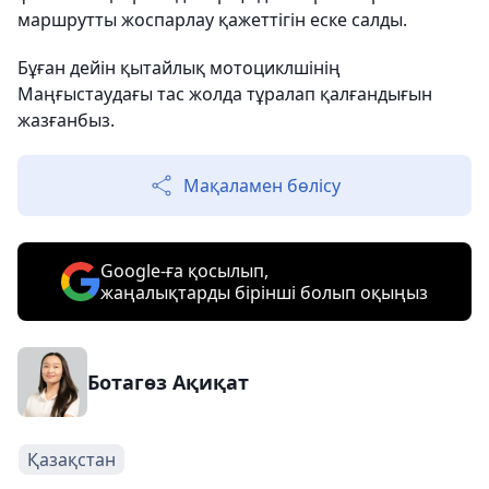
маршрутты жоспарлау қажеттігін еске салды.
Бұған дейін қытайлық мотоциклшінің
Маңғыстаудағы тас жолда тұралап қалғандығын
жазғанбыз.
Мақаламен бөлісу
Google-ға қосылып,
жаңалықтарды бірінші болып оқыңыз
Ботагөз Ақиқат
Қазақстан