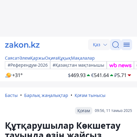
Қаз
Саясат
Әлем
Қаржы
Оқиға
Құқық
Мақалалар
#Референдум-2026
#Қазақстан мақтанышы
+31°
$
469.93
€
541.64
₽
5.71
Басты
Барлық жаңалықтар
Қоғам тынысы
Қоғам
09:56, 11 тамыз 2025
Құтқарушылар Көкшетау
тауында өзін жайсыз