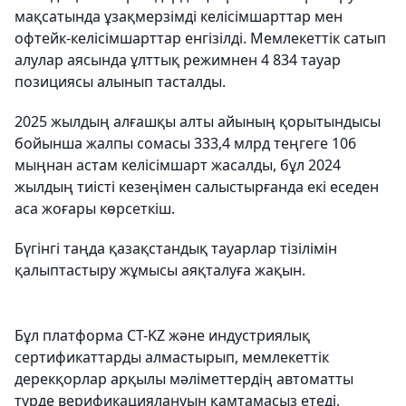
мақсатында ұзақмерзімді келісімшарттар мен
офтейк-келісімшарттар енгізілді. Мемлекеттік сатып
алулар аясында ұлттық режимнен 4 834 тауар
позициясы алынып тасталды.
2025 жылдың алғашқы алты айының қорытындысы
бойынша жалпы сомасы 333,4 млрд теңгеге 106
мыңнан астам келісімшарт жасалды, бұл 2024
жылдың тиісті кезеңімен салыстырғанда екі еседен
аса жоғары көрсеткіш.
Бүгінгі таңда қазақстандық тауарлар тізілімін
қалыптастыру жұмысы аяқталуға жақын.
Бұл платформа СТ-KZ және индустриялық
сертификаттарды алмастырып, мемлекеттік
дерекқорлар арқылы мәліметтердің автоматты
түрде верификациялануын қамтамасыз етеді,