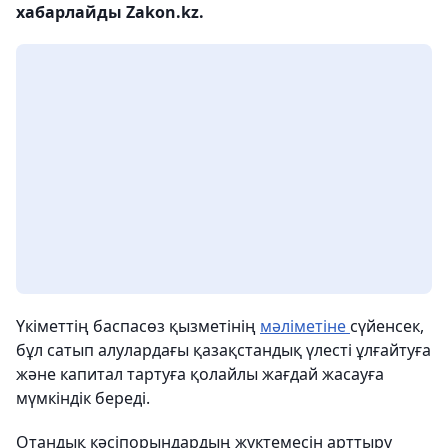
хабарлайды Zakon.kz.
Үкіметтің баспасөз қызметінің
мәліметіне
сүйенсек,
бұл сатып алулардағы қазақстандық үлесті ұлғайтуға
және капитал тартуға қолайлы жағдай жасауға
мүмкіндік береді.
Отандық кәсіпорындардың жүктемесін арттыру