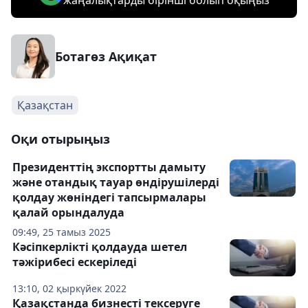
жаңалықтарды бірінші болып оқыңыз
Ботагөз Ақиқат
Қазақстан
Оқи отырыңыз
Президенттің экспортты дамыту
және отандық тауар өндірушілерді
қолдау жөніндегі тапсырмалары
қалай орындалуда
09:49, 25 тамыз 2025
Кәсіпкерлікті қолдауда шетел
тәжірибесі ескеріледі
13:10, 02 қыркүйек 2022
Қазақстанда бизнесті тексеруге