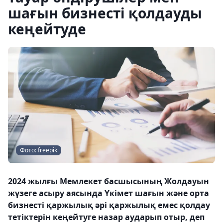
шағын бизнесті қолдауды
кеңейтуде
Фото: freepik
2024 жылғы Мемлекет басшысының Жолдауын
жүзеге асыру аясында Үкімет шағын және орта
бизнесті қаржылық әрі қаржылық емес қолдау
тетіктерін кеңейтуге назар аударып отыр, деп