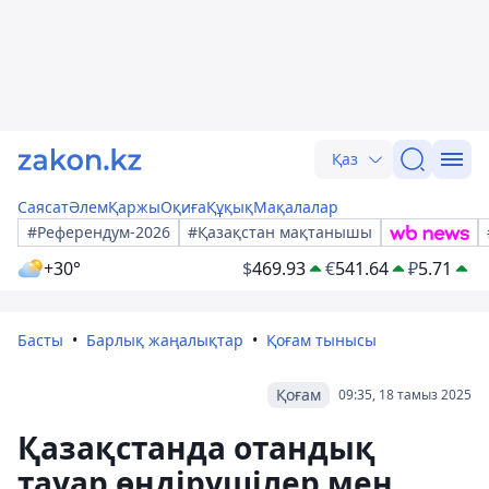
Қаз
Саясат
Әлем
Қаржы
Оқиға
Құқық
Мақалалар
#Референдум-2026
#Қазақстан мақтанышы
+30°
$
469.93
€
541.64
₽
5.71
Басты
Барлық жаңалықтар
Қоғам тынысы
Қоғам
09:35, 18 тамыз 2025
Қазақстанда отандық
тауар өндірушілер мен