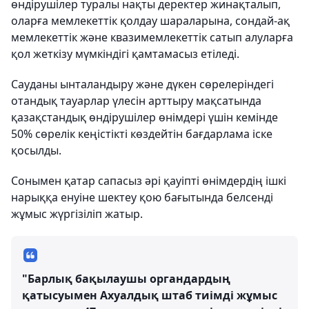
өндірушілер туралы нақты деректер жинақталып,
оларға мемлекеттік қолдау шараларына, сондай-ақ
мемлекеттік және квазимемлекеттік сатып алуларға
қол жеткізу мүмкіндігі қамтамасыз етіледі.
Сауданы ынталандыру және дүкен сөрелеріндегі
отандық тауарлар үлесін арттыру мақсатында
қазақстандық өндірушілер өнімдері үшін кемінде
50% сөрелік кеңістікті көздейтін бағдарлама іске
қосылды.
Сонымен қатар сапасыз әрі қауіпті өнімдердің ішкі
нарыққа енуіне шектеу қою бағытында белсенді
жұмыс жүргізіліп жатыр.
"Барлық бақылаушы органдардың
қатысуымен Ахуалдық штаб тиімді жұмыс