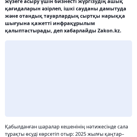
жүзеге асыру үшін бизнесті жүргізудің ашық
қағидаларын әзірлеп, ішкі сауданы дамытуда
және отандық тауарлардың сыртқы нарыққа
шығуына қажетті инфрақұрылым
қалыптастырады, деп хабарлайды Zakon.kz.
Қабылданған шаралар кешенінің нәтижесінде сала
тұрақты өсуді көрсетіп отыр: 2025 жылғы қаңтар–