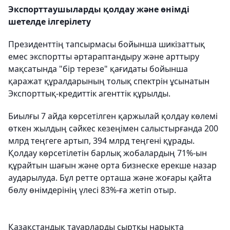
Экспорттаушыларды қолдау және өнімді
шетелде ілгерілету
Президенттің тапсырмасы бойынша шикізаттық
емес экспортты әртараптандыру және арттыру
мақсатында "бір терезе" қағидаты бойынша
қаражат құралдарының толық спектрін ұсынатын
Экспорттық-кредиттік агенттік құрылды.
Биылғы 7 айда көрсетілген қаржылай қолдау көлемі
өткен жылдың сәйкес кезеңімен салыстырғанда 200
млрд теңгеге артып, 394 млрд теңгені құрады.
Қолдау көрсетілетін барлық жобалардың 71%-ын
құрайтын шағын және орта бизнеске ерекше назар
аударылуда. Бұл ретте орташа және жоғары қайта
бөлу өнімдерінің үлесі 83%-ға жетіп отыр.
Қазақстандық тауарларды сыртқы нарықта