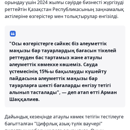
орындау үшін 2024 жылғы сәуірде бизнесті жүргізуді
реттейтін Қазақстан Республикасының заңнамалық
актілеріне өзгерістер мен толықтырулар енгізілді.
"Осы өзгерістерге сәйкес біз әлеуметтік
маңызы бар тауарлардың бағасын тікелей
реттеуден бас тартамыз және атаулы
әлеуметтік көмекке көшеміз. Сауда
үстемесінің 15%-ы бақылауды күшейту
пайдасына әлеуметтік маңызы бар
тауарларға шекті бағаларды енгізу тетігі
алынып тасталады", — деп атап өтті Арман
Шаққалиев.
Дайындық кезеңінде атаулы көмек тетігін тестілеуге
бағытталған "Цифрлық азық-түлік ваучері"