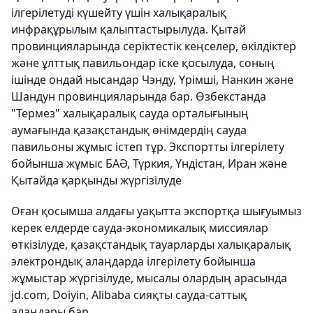
ілгерілетуді күшейту үшін халықаралық
инфрақұрылым қалыптастырылуда. Қытай
провинцияларында серіктестік кеңселер, өкілдіктер
және ұлттық павильондар іске қосылуда, соның
ішінде ондай нысандар Чэнду, Үрімші, Нанкин және
Шандун провинцияларында бар. Өзбекстанда
"Термез" халықаралық сауда орталығының
аумағында қазақстандық өнімдердің сауда
павильоны жұмыс істеп тұр. Экспортты ілгерілету
бойынша жұмыс БАӘ, Түркия, Үндістан, Иран және
Қытайда қарқынды жүргізілуде
Оған қосымша алдағы уақытта экспортқа шығуымыз
керек елдерде сауда-экономикалық миссиялар
өткізілуде, қазақстандық тауарларды халықаралық
электрондық алаңдарда ілгерілету бойынша
жұмыстар жүргізілуде, мысалы олардың арасында
jd.com, Doiyin, Alibaba сияқты сауда-саттық
алаңдары бар.