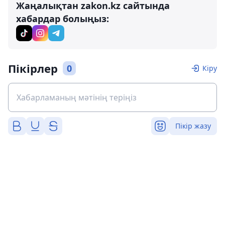
Жаңалықтан zakon.kz сайтында
хабардар болыңыз:
Пікірлер
0
Кіру
Пікір жазу