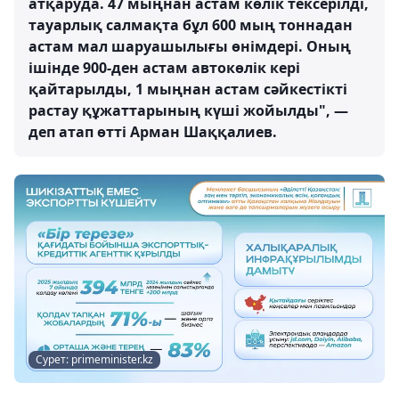
атқаруда. 47 мыңнан астам көлік тексерілді,
тауарлық салмақта бұл 600 мың тоннадан
астам мал шаруашылығы өнімдері. Оның
ішінде 900-ден астам автокөлік кері
қайтарылды, 1 мыңнан астам сәйкестікті
растау құжаттарының күші жойылды", —
деп атап өтті Арман Шаққалиев.
Сурет: primeminister.kz