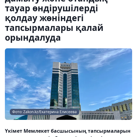
тауар өндірушілерді
қолдау жөніндегі
тапсырмалары қалай
орындалуда
Фото: Zakon.kz/Екатерина Елисеева
Үкімет Мемлекет басшысының тапсырмаларын