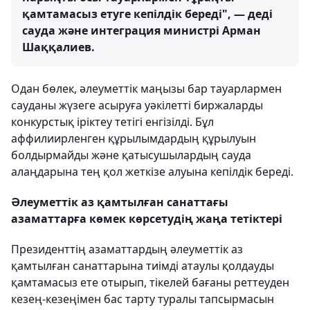
қамтамасыз етуге кепілдік береді", — деді
сауда және интеграция министрі Арман
Шаққалиев.
Одан бөлек, әлеуметтік маңызы бар тауарлармен
сауданы жүзеге асыруға уәкілетті биржаларды
конкурстық іріктеу тетігі енгізілді. Бұл
аффилиирленген құрылымдардың құрылуын
болдырмайды және қатысушылардың сауда
алаңдарына тең қол жеткізе алуына кепілдік береді.
Әлеуметтік аз қамтылған санаттағы
азаматтарға көмек көрсетудің жаңа тетіктері
Президенттің азаматтардың әлеуметтік аз
қамтылған санаттарына тиімді атаулы қолдауды
қамтамасыз ете отырып, тікелей бағаны реттеуден
кезең-кезеңімен бас тарту туралы тапсырмасын