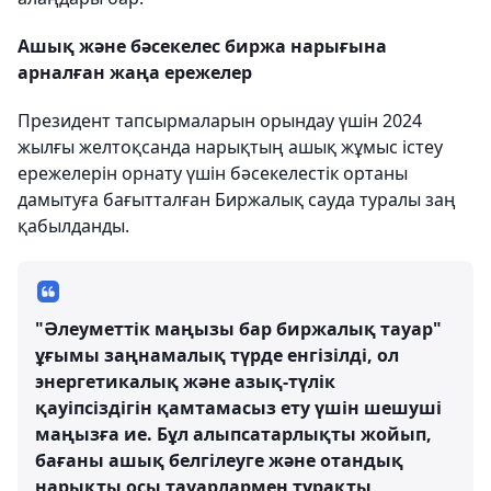
Ашық және бәсекелес биржа нарығына
арналған жаңа ережелер
Президент тапсырмаларын орындау үшін 2024
жылғы желтоқсанда нарықтың ашық жұмыс істеу
ережелерін орнату үшін бәсекелестік ортаны
дамытуға бағытталған Биржалық сауда туралы заң
қабылданды.
"Әлеуметтік маңызы бар биржалық тауар"
ұғымы заңнамалық түрде енгізілді, ол
энергетикалық және азық-түлік
қауіпсіздігін қамтамасыз ету үшін шешуші
маңызға ие. Бұл алыпсатарлықты жойып,
бағаны ашық белгілеуге және отандық
нарықты осы тауарлармен тұрақты