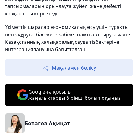
тапсырмаларын орындауға жүйелі және дәйекті
көзқарасты көрсетеді.
Үкіметтік шаралар экономикалық өсу үшін тұрақты
негіз құруға, бәсекеге қабілеттілікті арттыруға және
Қазақстанның халықаралық сауда тізбектеріне
интеграциялануына бағытталған.
Мақаламен бөлісу
Google-ға қосылып,
жаңалықтарды бірінші болып оқыңыз
Ботагөз Ақиқат