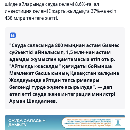
шілде айларында сауда көлемі 8,6%-ға, ал
инвестиция көлемі І жартыжылдықта 37%-ға өсіп,
438 млрд теңгеге жетті.
"Сауда саласында 800 мыңнан астам бизнес
субъектісі айналысып, 1,5 млн-нан астам
адамды жұмыспен қамтамасыз етіп отыр.
"Айтылды-жасалды" қағидаты бойынша
Мемлекет басшысының Қазақстан халқына
Жолдауында айтқан тапсырмалары
белсенді түрде жүзеге асырылуда", — деп
атап өтті сауда және интеграция министрі
Арман Шаққалиев.