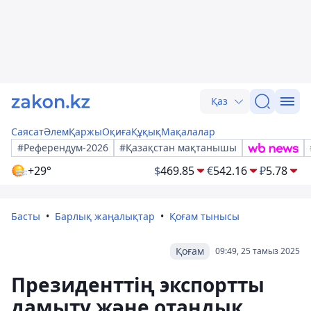
Қаз
Саясат
Әлем
Қаржы
Оқиға
Құқық
Мақалалар
#Референдум-2026
#Қазақстан мақтанышы
+29°
$
469.85
€
542.16
₽
5.78
Басты
Барлық жаңалықтар
Қоғам тынысы
Қоғам
09:49, 25 тамыз 2025
Президенттің экспортты
дамыту және отандық