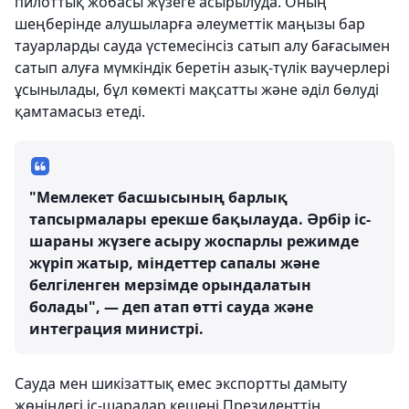
пилоттық жобасы жүзеге асырылуда. Оның
шеңберінде алушыларға әлеуметтік маңызы бар
тауарларды сауда үстемесінсіз сатып алу бағасымен
сатып алуға мүмкіндік беретін азық-түлік ваучерлері
ұсынылады, бұл көмекті мақсатты және әділ бөлуді
қамтамасыз етеді.
"Мемлекет басшысының барлық
тапсырмалары ерекше бақылауда. Әрбір іс-
шараны жүзеге асыру жоспарлы режимде
жүріп жатыр, міндеттер сапалы және
белгіленген мерзімде орындалатын
болады", — деп атап өтті сауда және
интеграция министрі.
Сауда мен шикізаттық емес экспортты дамыту
жөніндегі іс-шаралар кешені Президенттің