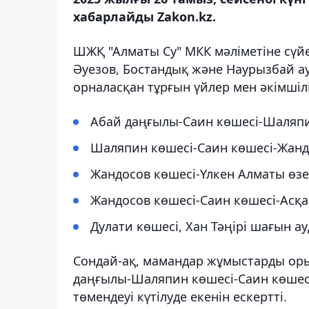
хабарлайды Zakon.kz.
ШЖҚ "Алматы Су" МКК мәліметіне сүйен
Әуезов, Бостандық және Наурызбай а
орналасқан тұрғын үйлер мен әкімшіл
Абай даңғылы-Саин көшесі-Шаляпи
Шаляпин көшесі-Саин көшесі-Жандо
Жандосов көшесі-Үлкен Алматы өзе
Жандосов көшесі-Саин көшесі-Асқа
Дулати көшесі, Хан Тәңірі шағын а
Сондай-ақ, мамандар жұмыстарды оры
даңғылы-Шаляпин көшесі-Саин көше
төмендеуі күтілуде екенін ескертті.