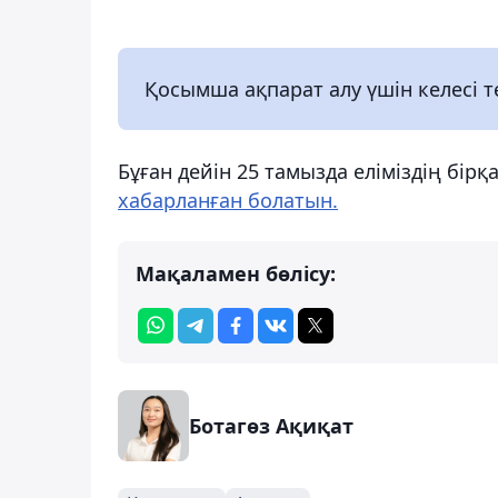
Қосымша ақпарат алу үшін келесі т
Бұған дейін 25 тамызда еліміздің бір
хабарланған болатын.
Мақаламен бөлісу:
Ботагөз Ақиқат