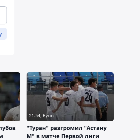
у
21:54, Бүгін
лубов
"Туран" разгромил "Астану
м
М" в матче Первой лиги