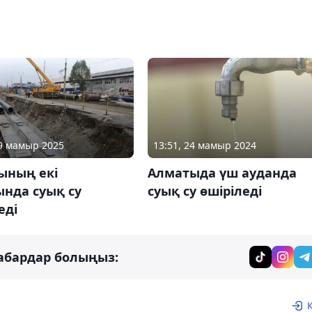
19 мамыр 2025
13:51, 24 мамыр 2024
ының екі
Алматыда үш ауданда
нда суық су
суық су өшіріледі
еді
абардар болыңыз: