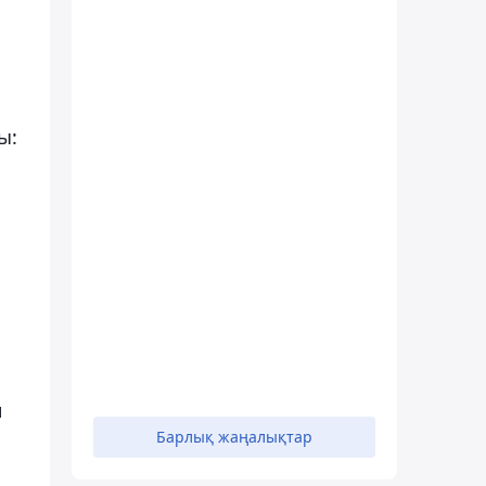
ы:
н
Барлық жаңалықтар