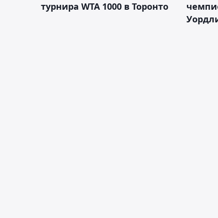
турнира WTA 1000 в Торонто
чемпио
Уордл