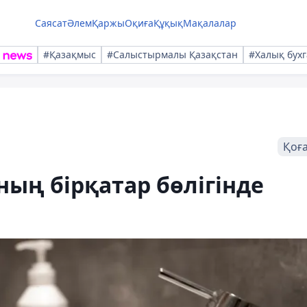
Саясат
Әлем
Қаржы
Оқиға
Құқық
Мақалалар
#Қазақмыс
#Салыстырмалы Қазақстан
#Халық бухг
Қоғ
ың бірқатар бөлігінде