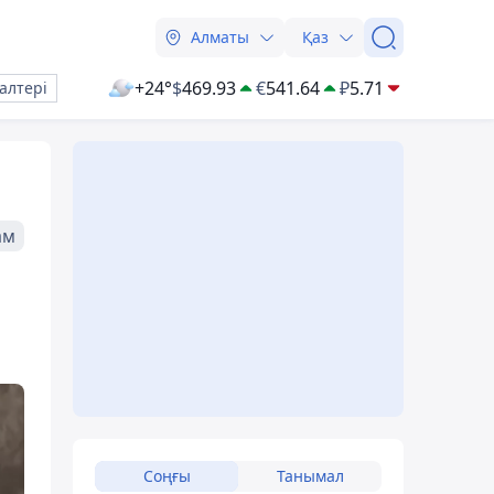
Алматы
Қаз
+24°
$
469.93
€
541.64
₽
5.71
алтері
ам
Соңғы
Танымал