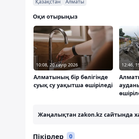
Қазақстан
Алматы
Оқи отырыңыз
10:08, 20 сәуір 2026
12:46, 
Алматының бір бөлігінде
Алмат
суық су уақытша өшіріледі
ауданы
өшіріл
Жаңалықтан zakon.kz сайтында х
Пікірлер
0