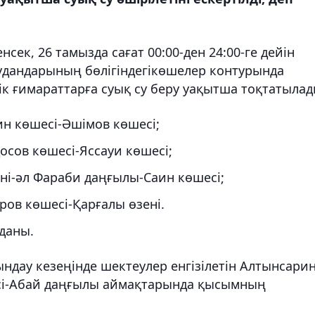
сек, 26 тамызда сағат 00:00-ден 24:00-ге дейін
удандарының бөлігіндегікөшелер контурында
ік ғимараттарға суық су беру уақытша тоқтатылад
н көшесі-Әшімов көшесі;
сов көшесі-Яссауи көшесі;
ні-әл Фараби даңғылы-Саин көшесі;
ров көшесі-Қарғалы өзені.
уданы.
ндау кезеңінде шектеулер енгізілетін Алтынсари
сі-Абай даңғылы аймақтарында қысымның