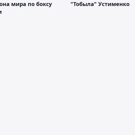
на мира по боксу
"Тобыла" Устименко
и