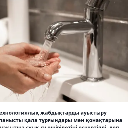
технологиялық жабдықтарды ауыстыру
ланысты қала тұрғындары мен қонақтарына
уақытша суық су өшірілетіні ескертілді, деп