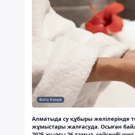
Фото: freepik
Алматыда су құбыры желілерінде 
жұмыстары жалғасуда. Осыған бай
2025 жылғы 26 тамыз, сейсенбі күні 