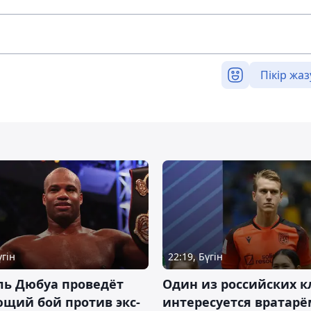
Пікір жаз
үгін
22:19, Бүгін
ль Дюбуа проведёт
Один из российских к
щий бой против экс-
интересуется вратарё