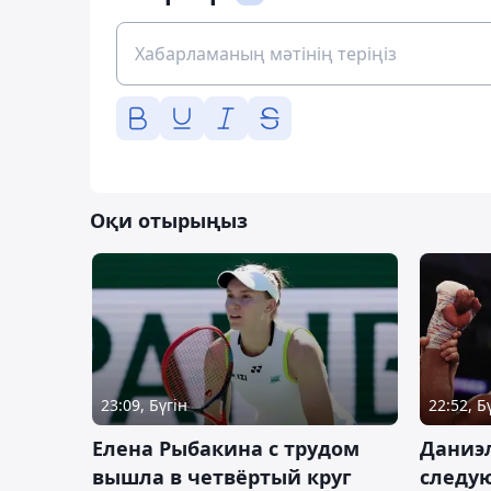
Оқи отырыңыз
23:09, Бүгін
22:52, Б
Елена Рыбакина с трудом
Даниэ
вышла в четвёртый круг
следую