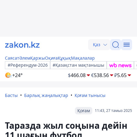
Қаз
Саясат
Әлем
Қаржы
Оқиға
Құқық
Мақалалар
#Референдум-2026
#Қазақстан мақтанышы
+24°
$
466.08
€
538.56
₽
5.65
Басты
Барлық жаңалықтар
Қоғам тынысы
Қоғам
11:43, 27 тамыз 2025
Таразда жыл соңына дейін
11 шағын футбол