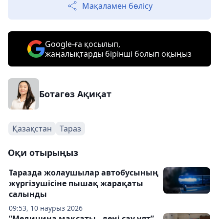
Мақаламен бөлісу
Google-ға қосылып,
жаңалықтарды бірінші болып оқыңыз
Ботагөз Ақиқат
Қазақстан
Тараз
Оқи отырыңыз
Таразда жолаушылар автобусының
жүргізушісіне пышақ жарақаты
салынды
09:53, 10 наурыз 2026
“Медицина мақсаты - дені сау ұлт”