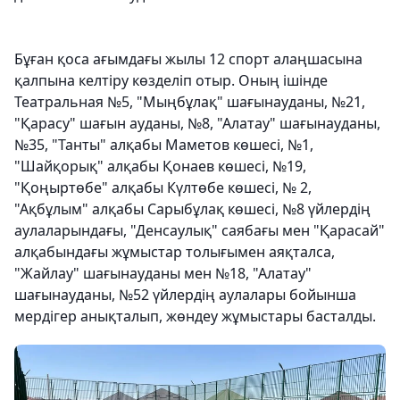
Бұған қоса ағымдағы жылы 12 спорт алаңшасына
қалпына келтіру көзделіп отыр. Оның ішінде
Театральная №5, "Мыңбұлақ" шағынауданы, №21,
"Қарасу" шағын ауданы, №8, "Алатау" шағынауданы,
№35, "Танты" алқабы Маметов көшесі, №1,
"Шайқорық" алқабы Қонаев көшесі, №19,
"Қоңыртөбе" алқабы Күлтөбе көшесі, № 2,
"Ақбұлым" алқабы Сарыбұлақ көшесі, №8 үйлердің
аулаларындағы, "Денсаулық" саябағы мен "Қарасай"
алқабындағы жұмыстар толығымен аяқталса,
"Жайлау" шағынауданы мен №18, "Алатау"
шағынауданы, №52 үйлердің аулалары бойынша
мердігер анықталып, жөндеу жұмыстары басталды.