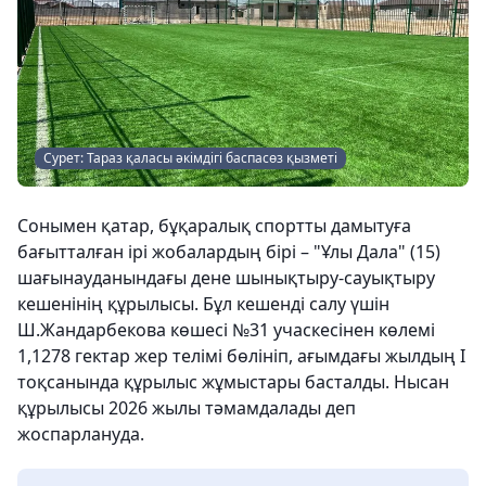
Сурет: Тараз қаласы әкімдігі баспасөз қызметі
Сонымен қатар, бұқаралық спортты дамытуға
бағытталған ірі жобалардың бірі – "Ұлы Дала" (15)
шағынауданындағы дене шынықтыру-сауықтыру
кешенінің құрылысы. Бұл кешенді салу үшін
Ш.Жандарбекова көшесі №31 учаскесінен көлемі
1,1278 гектар жер телімі бөлініп, ағымдағы жылдың І
тоқсанында құрылыс жұмыстары басталды. Нысан
құрылысы 2026 жылы тәмамдалады деп
жоспарлануда.