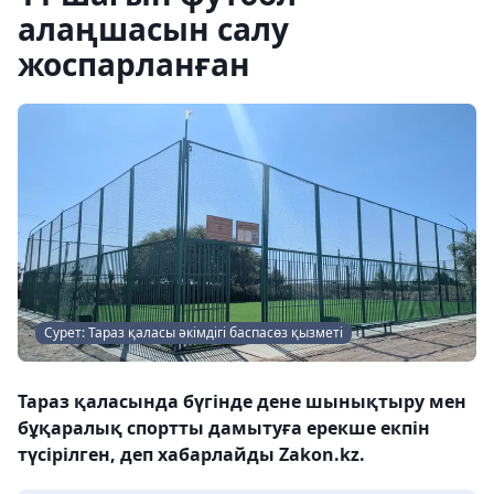
алаңшасын салу
жоспарланған
Сурет: Тараз қаласы әкімдігі баспасөз қызметі
Тараз қаласында бүгінде дене шынықтыру мен
бұқаралық спортты дамытуға ерекше екпін
түсірілген, деп хабарлайды Zakon.kz.