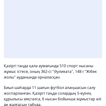
Қазіргі таңда қала аумағында 510 спорт нысаны
жұмыс істесе, оның 362-сі "Әулиеата", 148-і "Жібек
жолы" ауданында орналасқан.
Биыл шаһарда 11 шағын футбол алаңшасын салу
жоспарланған. Қазіргі таңда солардың 5-еуінің
құрылысы аяқталса, 6 нысан бойынша жұмыстар әлі
де жалғасын табуда.