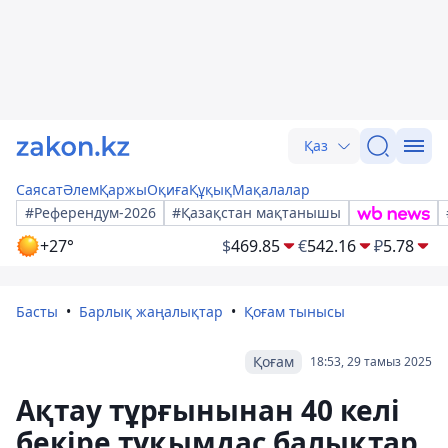
Қаз
Саясат
Әлем
Қаржы
Оқиға
Құқық
Мақалалар
#Референдум-2026
#Қазақстан мақтанышы
+27°
$
469.85
€
542.16
₽
5.78
Басты
Барлық жаңалықтар
Қоғам тынысы
Қоғам
18:53, 29 тамыз 2025
Ақтау тұрғынынан 40 келі
бекіре тұқымдас балықтар