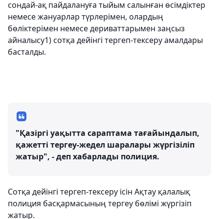
сондай-ақ пайдалануға тыйым салынған өсiмдiктер
немесе жануарлар түрлерiмен, олардың
бөліктерімен немесе дериваттарымен заңсыз
айналысу1) сотқа дейінгі тергеп-тексеру амалдары
басталды.
"Қазіргі уақытта сараптама тағайындалып,
қажетті тергеу-жедел шаралары жүргізіліп
жатыр", - деп хабарлады полиция.
Сотқа дейінгі тергеп-тексеру ісін Ақтау қалалық
полиция басқармасының тергеу бөлімі жүргізіп
жатыр.