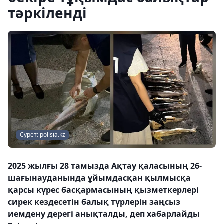
тәркіленді
Сурет: polisia.kz
2025 жылғы 28 тамызда Ақтау қаласының 26-
шағынауданында ұйымдасқан қылмысқа
қарсы күрес басқармасының қызметкерлері
сирек кездесетін балық түрлерін заңсыз
иемдену дерегі анықталды, деп хабарлайды