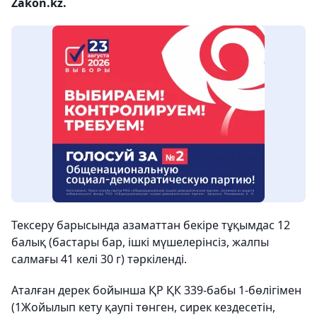
Zakon.kz.
Тексеру барысында азаматтан бекіре тұқымдас 12
балық (бастары бар, ішкі мүшелерінсіз, жалпы
салмағы 41 келі 30 г) тәркіленді.
Аталған дерек бойынша ҚР ҚК 339-бабы 1-бөлігімен
(1Жойылып кету қаупi төнген, сирек кездесетiн,