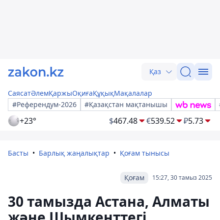
Қаз
Саясат
Әлем
Қаржы
Оқиға
Құқық
Мақалалар
#Референдум-2026
#Қазақстан мақтанышы
+23°
$
467.48
€
539.52
₽
5.73
Басты
Барлық жаңалықтар
Қоғам тынысы
Қоғам
15:27, 30 тамыз 2025
30 тамызда Астана, Алматы
және Шымкенттегі