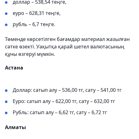
доллар – 538,54 теңге,
еуро – 628,31 теңге,
рубль – 6,7 теңге.
Төменде көрсетілген бағамдар материал жазылған
сәтке өзекті. Уақытқа қарай шетел валютасының
құны өзгеруі мүмкін.
Астана
Доллар: сатып алу – 536,00 тг, сату – 541,00 тг
Еуро: сатып алу – 622,00 тг, сату – 632,00 тг
Рубль: сатып алу – 6,62 тг, сату – 6,72 тг
Алматы