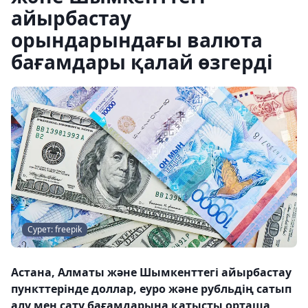
айырбастау
орындарындағы валюта
бағамдары қалай өзгерді
Сурет: freepik
Астана, Алматы және Шымкенттегі айырбастау
пункттерінде доллар, еуро және рубльдің сатып
алу мен сату бағамдарына қатысты орташа