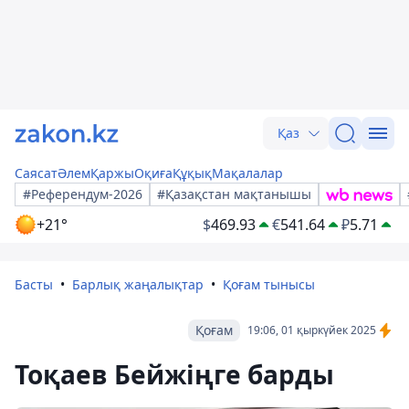
Қаз
Саясат
Әлем
Қаржы
Оқиға
Құқық
Мақалалар
#Референдум-2026
#Қазақстан мақтанышы
+21°
$
469.93
€
541.64
₽
5.71
Басты
Барлық жаңалықтар
Қоғам тынысы
Қоғам
19:06, 01 қыркүйек 2025
Тоқаев Бейжіңге барды