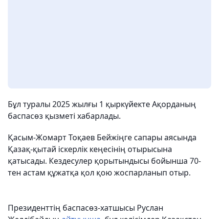
Бұл туралы 2025 жылғы 1 қыркүйекте Ақорданың
баспасөз қызметі хабарлады.
Қасым-Жомарт Тоқаев Бейжіңге сапары аясында
Қазақ-қытай іскерлік кеңесінің отырысына
қатысады. Кездесулер қорытындысы бойынша 70-
тен астам құжатқа қол қою жоспарланып отыр.
Президенттің баспасөз-хатшысы Руслан