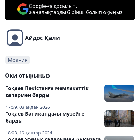
Google-ға қосылып,
жаңалықтарды бірінші болып оқыңыз
Айдос Қали
Молния
Оқи отырыңыз
Тоқаев Пәкістанға мемлекеттік
сапармен барды
17:59, 03 ақпан 2026
Тоқаев Ватикандағы музейге
барды
18:03, 19 қаңтар 2024
Тоқаев жұмыс сапарымен Анкараға