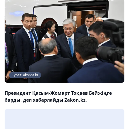
Сурет: akorda.kz
Президент Қасым-Жомарт Тоқаев Бейжіңге
барды, деп хабарлайды Zakon.kz.