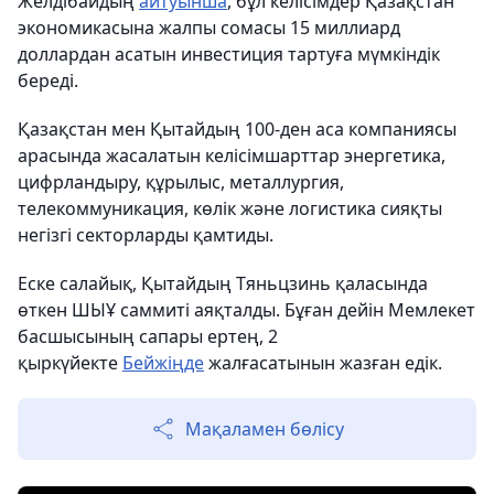
Желдібайдың
айтуынша
, бұл келісімдер Қазақстан
экономикасына жалпы сомасы 15 миллиард
доллардан асатын инвестиция тартуға мүмкіндік
береді.
Қазақстан мен Қытайдың 100-ден аса компаниясы
арасында жасалатын келісімшарттар энергетика,
цифрландыру, құрылыс, металлургия,
телекоммуникация, көлік және логистика сияқты
негізгі секторларды қамтиды.
Еске салайық, Қытайдың Тяньцзинь қаласында
өткен ШЫҰ саммиті аяқталды. Бұған дейін Мемлекет
басшысының сапары ертең, 2
қыркүйекте
Бейжіңде
жалғасатынын жазған едік.
Мақаламен бөлісу