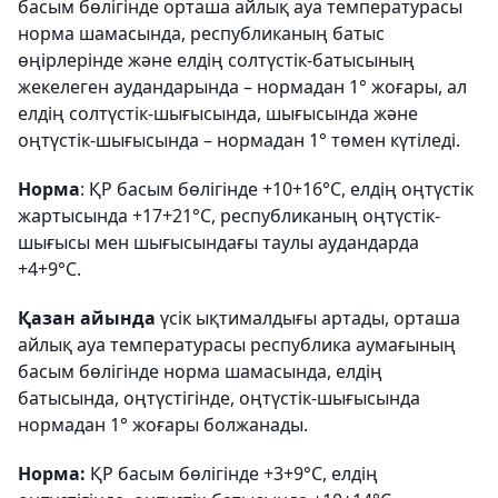
басым бөлігінде орташа айлық ауа температурасы
норма шамасында, республиканың батыс
өңірлерінде және елдің солтүстік-батысының
жекелеген аудандарында – нормадан 1° жоғары, ал
елдің солтүстік-шығысында, шығысында және
оңтүстік-шығысында – нормадан 1° төмен күтіледі.
Норма
: ҚР басым бөлігінде +10+16°С, елдің оңтүстік
жартысында +17+21°С, республиканың оңтүстік-
шығысы мен шығысындағы таулы аудандарда
+4+9°С.
Қазан айында
үсік ықтималдығы артады, орташа
айлық ауа температурасы республика аумағының
басым бөлігінде норма шамасында, елдің
батысында, оңтүстігінде, оңтүстік-шығысында
нормадан 1° жоғары болжанады.
Норма:
ҚР басым бөлігінде +3+9°С, елдің