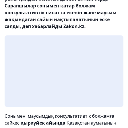
Сарапшылар сонымен қатар болжам
консультативтік сипатта екенін және маусым
жақындаған сайын нақтыланатынын еске
салды, деп хабарлайды Zakon.kz.
Сонымен, маусымдық консультативтік болжамға
сәйкес
қыркүйек айында
Қазақстан аумағының