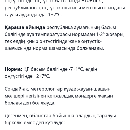
оңтүстігінде, оңтүстік-батысында +10+14°С,
республиканың оңтүстік-шығысы мен шығысындағы
таулы аудандарда -1+2°С.
Қараша айында
республика аумағының басым
бөлігінде ауа температурасы нормадан 1-2° жоғары,
тек елдің қиыр оңтүстігінде және оңтүстік-
шығысында норма шамасында болжанады.
Норма:
ҚР басым бөлігінде -7+1°С, елдің
оңтүстігінде +2+7°С.
Сондай-ақ, метерологтар күзде жауын-шашын
мөлшері негізінен көпжылдық мәндерге жақын
болады деп болжауда.
Дегенмен, облыстар бойынша олардың таралуы
біркелкі емес деп күтілуде: