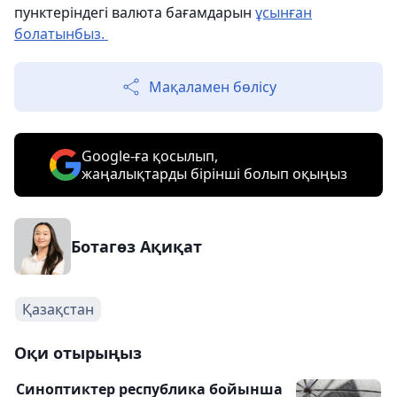
пунктеріндегі валюта бағамдарын
ұсынған
болатынбыз.
Мақаламен бөлісу
Google-ға қосылып,
жаңалықтарды бірінші болып оқыңыз
Ботагөз Ақиқат
Қазақстан
Оқи отырыңыз
Синоптиктер республика бойынша