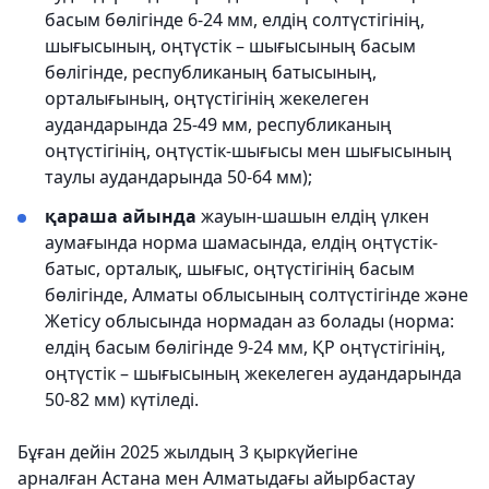
басым бөлігінде 6-24 мм, елдің солтүстігінің,
шығысының, оңтүстік – шығысының басым
бөлігінде, республиканың батысының,
орталығының, оңтүстігінің жекелеген
аудандарында 25-49 мм, республиканың
оңтүстігінің, оңтүстік-шығысы мен шығысының
таулы аудандарында 50-64 мм);
қараша айында
жауын-шашын елдің үлкен
аумағында норма шамасында, елдің оңтүстік-
батыс, орталық, шығыс, оңтүстігінің басым
бөлігінде, Алматы облысының солтүстігінде және
Жетісу облысында нормадан аз болады (норма:
елдің басым бөлігінде 9-24 мм, ҚР оңтүстігінің,
оңтүстік – шығысының жекелеген аудандарында
50-82 мм) күтіледі.
Бұған дейін 2025 жылдың 3 қыркүйегіне
арналған Астана мен Алматыдағы айырбастау