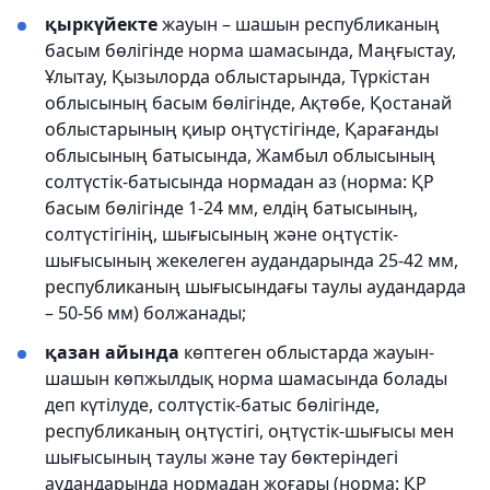
қыркүйекте
жауын – шашын республиканың
басым бөлігінде норма шамасында, Маңғыстау,
Ұлытау, Қызылорда облыстарында, Түркістан
облысының басым бөлігінде, Ақтөбе, Қостанай
облыстарының қиыр оңтүстігінде, Қарағанды
облысының батысында, Жамбыл облысының
солтүстік-батысында нормадан аз (норма: ҚР
басым бөлігінде 1-24 мм, елдің батысының,
солтүстігінің, шығысының және оңтүстік-
шығысының жекелеген аудандарында 25-42 мм,
республиканың шығысындағы таулы аудандарда
– 50-56 мм) болжанады;
қазан айында
көптеген облыстарда жауын-
шашын көпжылдық норма шамасында болады
деп күтілуде, солтүстік-батыс бөлігінде,
республиканың оңтүстігі, оңтүстік-шығысы мен
шығысының таулы және тау бөктеріндегі
аудандарында нормадан жоғары (норма: ҚР