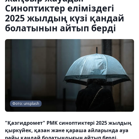
Синоптиктер еліміздегі
2025 жылдың күзі қандай
болатынын айтып берді
Фото: unsplash
"Қазгидромет" РМК синоптиктері 2025 жылдың
қыркүйек, қазан және қараша айларында ауа
райы қандай болатындығын айтып берді.