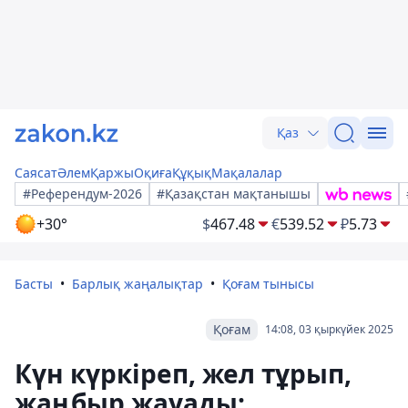
Қаз
Саясат
Әлем
Қаржы
Оқиға
Құқық
Мақалалар
#Референдум-2026
#Қазақстан мақтанышы
+30°
$
467.48
€
539.52
₽
5.73
Басты
Барлық жаңалықтар
Қоғам тынысы
Қоғам
14:08, 03 қыркүйек 2025
Күн күркіреп, жел тұрып,
жаңбыр жауады: