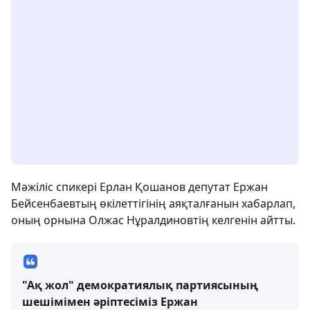
Мәжіліс спикері Ерлан Қошанов депутат Ержан
Бейсенбаевтың өкілеттігінің аяқталғанын хабарлап,
оның орнына Олжас Нұралдиновтің келгенін айтты.
"Ақ жол" демократиялық партиясының
шешімімен әріптесіміз Ержан