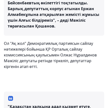
Бейсенбаевтың өкілеттігі тоқтатылды.
Барлық депутаттық корпус атынан Ержан
Алмабекұлына атқарылған жемісті жұмысы
үшін Алғыс білдіреміз", – деді Мәжіліс
төрағасылан Қошанов.
Ол "Ақ жол" Демократиялық партиясын сайлау
нәтижелері бойынша ҚР Орталық сайлау
комиссиясының қаулысымен Олжас Нұралдинов
Мәжіліс депутаты ретінде тіркеліп, депутаттар
кіргенін атап өтті.
"Қазақстан халқына адал қызмет етуге,