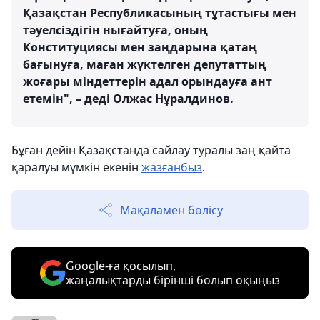
Қазақстан Республикасының тұтастығы мен
тәуелсіздігін нығайтуға, оның
Конституциясы мен заңдарына қатаң
бағынуға, маған жүктелген депутаттың
жоғары міндеттерін адал орындауға ант
етемін", – деді Олжас Нұралдинов.
Бұған дейін Қазақстанда сайлау туралы заң қайта
қаралуы мүмкін екенін
жазғанбыз
.
Мақаламен бөлісу
Google-ға қосылып,
жаңалықтарды бірінші болып оқыңыз