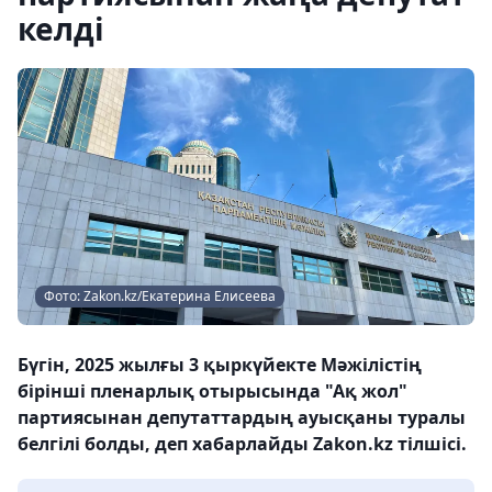
келді
Фото: Zakon.kz/Екатерина Елисеева
Бүгін, 2025 жылғы 3 қыркүйекте Мәжілістің
бірінші пленарлық отырысында "Ақ жол"
партиясынан депутаттардың ауысқаны туралы
белгілі болды, деп хабарлайды Zakon.kz тілшісі.