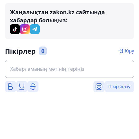
Жаңалықтан zakon.kz сайтында
хабардар болыңыз:
Пікірлер
0
Кіру
Пікір жазу