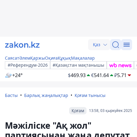
Қаз
Саясат
Әлем
Қаржы
Оқиға
Құқық
Мақалалар
#Референдум-2026
#Қазақстан мақтанышы
+24°
$
469.93
€
541.64
₽
5.71
Басты
Барлық жаңалықтар
Қоғам тынысы
Қоғам
13:58, 03 қыркүйек 2025
Мәжіліске "Ақ жол"
партиясынан жаңа депутат