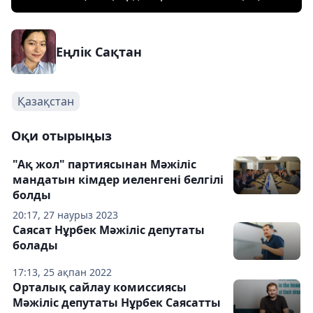
Еңлік Сақтан
Қазақстан
Оқи отырыңыз
"Ақ жол" партиясынан Мәжіліс
мандатын кімдер иеленгені белгілі
болды
20:17, 27 наурыз 2023
Саясат Нұрбек Мәжіліс депутаты
болады
17:13, 25 ақпан 2022
Орталық сайлау комиссиясы
Мәжіліс депутаты Нұрбек Саясатты