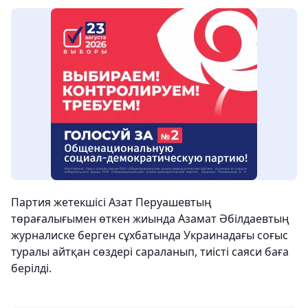
Партия жетекшісі Азат Перуашевтың
төрағалығымен өткен жиында Азамат Әбілдаевтың
журналиске берген сұхбатында Украинадағы соғыс
туралы айтқан сөздері сараланып, тиісті саяси баға
берілді.