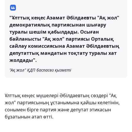
"Ұлттық кеңес Азамат Әбілдаевты "Ақ жол"
демократиялық партиясынан шығару
туралы шешім қабылдады. Осыған
байланысты "Ақ жол" партиясы Орталық
сайлау комиссиясына Азамат Әбілдаевтың
депутаттық мандатын тоқтату туралы хат
жолдады".
"Ақ жол" ҚДП баспасөз қызметі
Ұлттық кеңес мүшелері Әбілдаевтың сөздері "Ақ
жол" партиясының ұстанымына қайшы келетінін,
сонымен бірге партия және депутат этикасын
бұзатынын атап өтті.