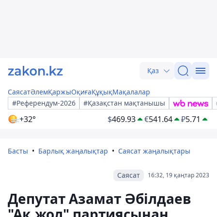
Қаз
Саясат
Әлем
Қаржы
Оқиға
Құқық
Мақалалар
#Референдум-2026
#Қазақстан мақтанышы
+32°
$
469.93
€
541.64
₽
5.71
Басты
Барлық жаңалықтар
Саясат жаңалықтары
Саясат
16:32, 19 қаңтар 2023
Депутат Азамат Әбілдаев
"Ақ жол" партиясынан