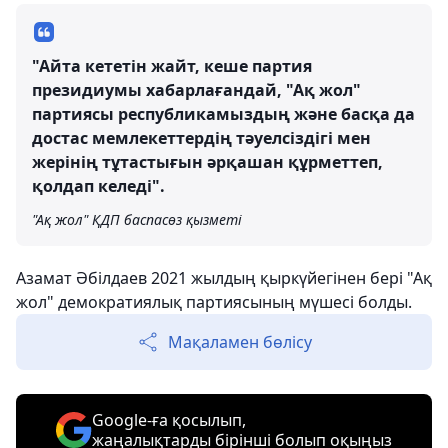
"Айта кететін жайт, кеше партия
президиумы хабарлағандай, "Ақ жол"
партиясы республикамыздың және басқа да
достас мемлекеттердің тәуелсіздігі мен
жерінің тұтастығын әрқашан құрметтеп,
қолдап келеді".
"Ақ жол" ҚДП баспасөз қызметі
Азамат Әбілдаев 2021 жылдың қыркүйегінен бері "Ақ
жол" демократиялық партиясының мүшесі болды.
Мақаламен бөлісу
Google-ға қосылып,
жаңалықтарды бірінші болып оқыңыз