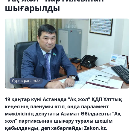
шығарылды
Сурет: parlam.kz
19 қаңтар күні Астанада "Ақ жол" ҚДП Ұлттық
кеңесінің пленумы өтіп, онда парламент
мәжілісінің депутаты Азамат Әбілдаевты "Ақ
жол" партиясынан шығару туралы шешім
қабылданды, деп хабарлайды Zakon.kz.