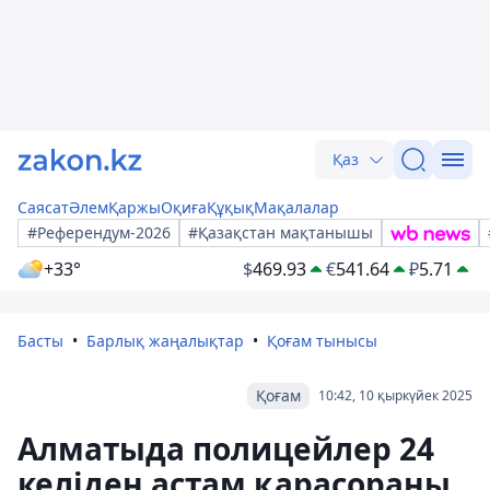
Қаз
Саясат
Әлем
Қаржы
Оқиға
Құқық
Мақалалар
#Референдум-2026
#Қазақстан мақтанышы
+33°
$
469.93
€
541.64
₽
5.71
Басты
Барлық жаңалықтар
Қоғам тынысы
Қоғам
10:42, 10 қыркүйек 2025
Алматыда полицейлер 24
келіден астам қарасораны