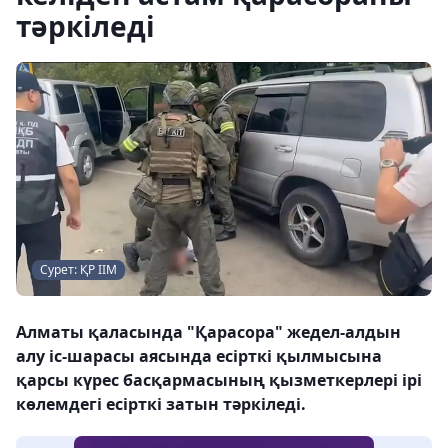
тәркіледі
Сурет: ҚР ІІМ
Алматы қаласында "Қарасора" жедел-алдын
алу іс-шарасы аясында есірткі қылмысына
қарсы күрес басқармасының қызметкерлері ірі
көлемдегі есірткі затын тәркіледі.