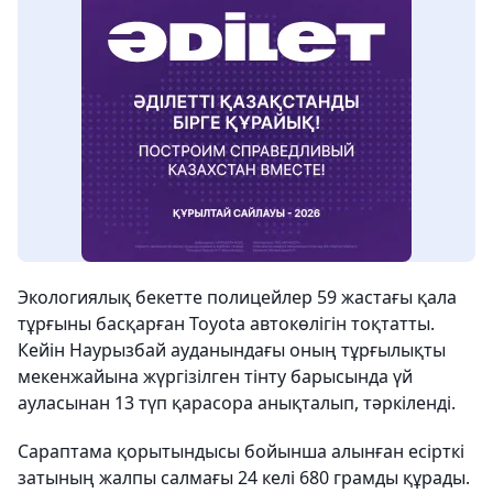
Экологиялық бекетте полицейлер 59 жастағы қала
тұрғыны басқарған Toyota автокөлігін тоқтатты.
Кейін Наурызбай ауданындағы оның тұрғылықты
мекенжайына жүргізілген тінту барысында үй
ауласынан 13 түп қарасора анықталып, тәркіленді.
Сараптама қорытындысы бойынша алынған есірткі
затының жалпы салмағы 24 келі 680 грамды құрады.