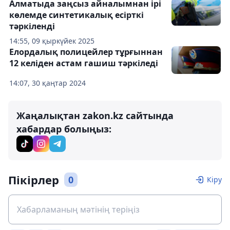
Алматыда заңсыз айналымнан ірі
көлемде синтетикалық есірткі
тәркіленді
14:55, 09 қыркүйек 2025
Елордалық полицейлер тұрғыннан
12 келіден астам гашиш тәркіледі
14:07, 30 қаңтар 2024
Жаңалықтан zakon.kz сайтында
хабардар болыңыз:
Пікірлер
0
Кіру