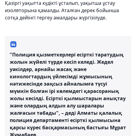
Қазіргі уақытта күдікті ұсталып, уақытша ұстау
изоляторына қамалды. Аталған дерек бойынша
сотқа дейінгі тергеу амалдары жүргізілуде.
"Полиция қызметкерлері есірткі таратудың
жолын жүйелі түрде кесіп келеді. Жедел
уәкілдер, арнайы жасақ және
кинологтардың үйлесімді жұмысының
нәтижесінде заңсыз айналымға түсуі
мүмкін болған ірі көлемдегі қарасораның
жолы кесілді. Есірткі қылмыстарын анықтау
және олардың алдын алу шаралары
жалғасын табады", – деді Алматы қалалық
полиция департаменті есірткі қылмысына
қарсы күрес басқармасының бастығы Мұрат
Жұмабаев.