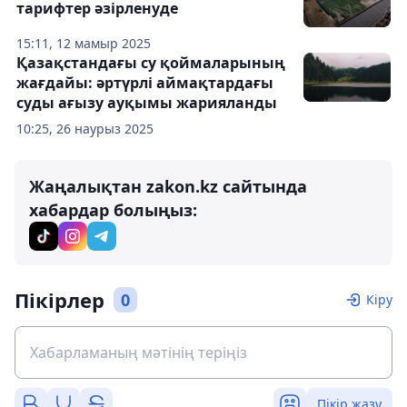
тарифтер әзірленуде
15:11, 12 мамыр 2025
Қазақстандағы су қоймаларының
жағдайы: әртүрлі аймақтардағы
суды ағызу ауқымы жарияланды
10:25, 26 наурыз 2025
Жаңалықтан zakon.kz сайтында
хабардар болыңыз:
Пікірлер
0
Кіру
Пікір жазу