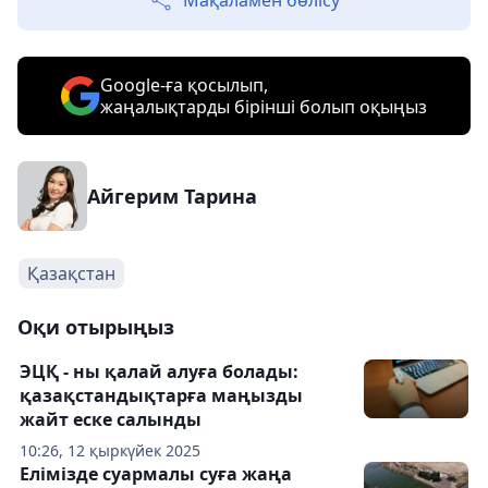
Мақаламен бөлісу
Google-ға қосылып,
жаңалықтарды бірінші болып оқыңыз
Айгерим Тарина
Қазақстан
Оқи отырыңыз
ЭЦҚ - ны қалай алуға болады:
қазақстандықтарға маңызды
жайт еске салынды
10:26, 12 қыркүйек 2025
Елімізде суармалы суға жаңа