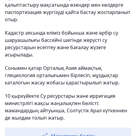
қалыптастыру мақсатында өзендер мен көлдерге
паспортизация жүргізуді қайта бастау жоспарланып
отыр.
Кадастр аясында еліміз бойынша және әрбір су
шаруашылығы бассейні шегінде жерүсті су
ресурстарын есептеу және бағалау жүзеге
асырылады.
Сонымен қатар Орталық Азия аймақтық
гляциология орталығымен бірлесіп, мұздықтар
каталогын жасау жобасы қарастырылып жатыр.
10 қыркүйекте Су ресурстары және ирригация
министрлігі жақсы жаңалықпен бөлісті:
мамандардың айтуынша, Солтүстік Арал күткеннен
де жылдам толып жатыр.