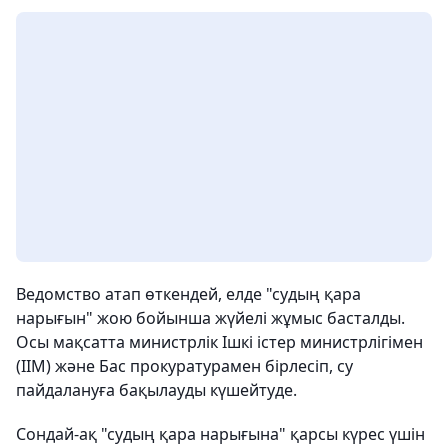
Ведомство атап өткендей, елде "судың қара
нарығын" жою бойынша жүйелі жұмыс басталды.
Осы мақсатта министрлік Ішкі істер министрлігімен
(ІІМ) және Бас прокуратурамен бірлесіп, су
пайдалануға бақылауды күшейтуде.
Сондай-ақ "судың қара нарығына" қарсы күрес үшін