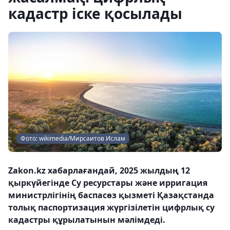
кадастр іске қосылады
Фото: wikimedia/Мирсаитов Ислам
Zakon.kz хабарлағандай, 2025 жылдың 12
қыркүйегінде Су ресурстары және ирригация
министрлігінің баспасөз қызметі Қазақстанда
толық паспортизация жүргізілетін цифрлық су
кадастры құрылатынын мәлімдеді.