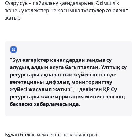
Суару суын пайдалану қағидаларына, Әкімшілік
және Су кодекстеріне қосымша түзетулер әзірленіп
жатыр.
"Бұл өзгерістер каналдардан заңсыз су
алудың алдын алуға бағытталған. Ұлттық су
ресурстары ақпараттық жүйесі негізінде
вегетацияны цифрлық мониторингтеу
жүйесі жасалып жатыр", – делінген ҚР Су
ресурстары және ирригация министрлігінің
баспасөз хабарламасында.
Бұдан бөлек, мемлекеттік су кадастрын