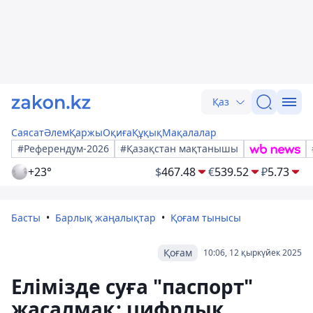
Қаз
Саясат
Әлем
Қаржы
Оқиға
Құқық
Мақалалар
#Референдум-2026
#Қазақстан мақтанышы
+23°
$
467.48
€
539.52
₽
5.73
Басты
Барлық жаңалықтар
Қоғам тынысы
Қоғам
10:06, 12 қыркүйек 2025
Елімізде суға "паспорт"
жасалмақ: цифрлық