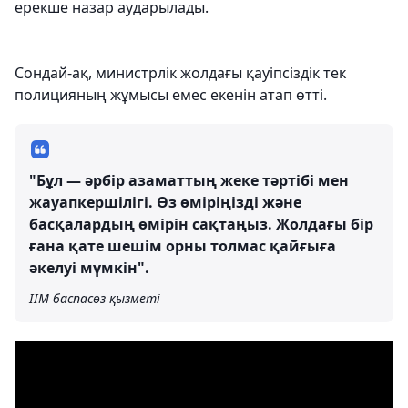
ерекше назар аударылады.
Сондай-ақ, министрлік жолдағы қауіпсіздік тек
полицияның жұмысы емес екенін атап өтті.
"Бұл — әрбір азаматтың жеке тәртібі мен
жауапкершілігі. Өз өміріңізді және
басқалардың өмірін сақтаңыз. Жолдағы бір
ғана қате шешім орны толмас қайғыға
әкелуі мүмкін".
ІІМ баспасөз қызметі