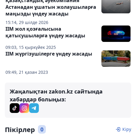
Қазақстандық әуекомпания
Астанадан ұшатын жолаушыларға
маңызды үндеу жасады
15:14, 29 шілде 2026
ІІМ жол қозғалысына
қатысушыларға үндеу жасады
09:03, 15 қыркүйек 2025
ІІМ жүргізушілерге үндеу жасады
09:49, 21 қазан 2023
Жаңалықтан zakon.kz сайтында
хабардар болыңыз:
Пікірлер
0
Кіру