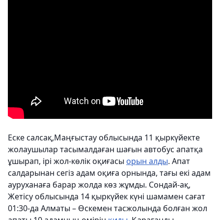
Еске салсақ,Маңғыстау облысында 11 қыркүйекте
жолаушылар тасымалдаған шағын автобус апатқа
ұшырап, ірі жол-көлік оқиғасы
орын алды
. Апат
салдарынан сегіз адам оқиға орнында, тағы екі адам
ауруханаға барар жолда көз жұмды. Сондай-ақ,
Жетісу облысында 14 қыркүйек күні шамамен сағат
01:30-да Алматы – Өскемен тасжолында болған жол