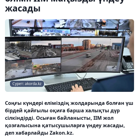
жасады
Сурет: akorda.kz
Соңғы күндері еліміздің жолдарында болған үш
бірдей қайғылы оқиға барша халықты дүр
сілкіндірді. Осыған байланысты, ІІМ жол
қозғалысына қатысушыларға үндеу жасады,
деп хабарлайды Zakon.kz.