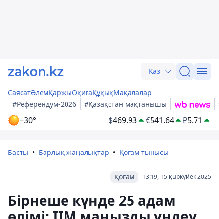
Қаз
Саясат
Әлем
Қаржы
Оқиға
Құқық
Мақалалар
#Референдум-2026
#Қазақстан мақтанышы
+30°
$
469.93
€
541.64
₽
5.71
Басты
Барлық жаңалықтар
Қоғам тынысы
Қоғам
13:19, 15 қыркүйек 2025
Бірнеше күнде 25 адам
өлімі: ІІМ маңызды үндеу