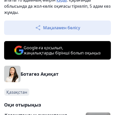
апаты 10 адамның өмірін
қиды
. Қарағанды
облысында да жол-көлік оқиғасы тіркеліп, 5 адам көз
жұмды.
Мақаламен бөлісу
Google-ға қосылып,
жаңалықтарды бірінші болып оқыңыз
Ботагөз Ақиқат
Қазақстан
Оқи отырыңыз