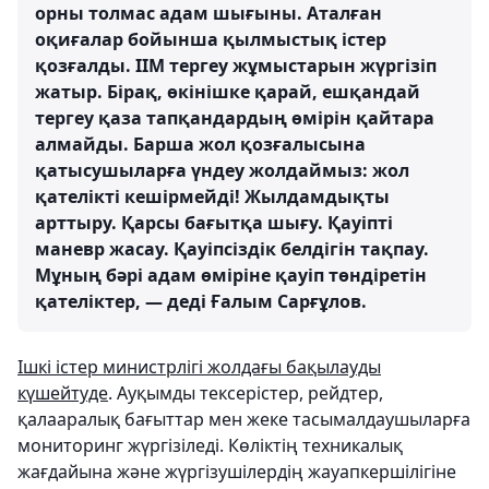
орны толмас адам шығыны. Аталған
оқиғалар бойынша қылмыстық істер
қозғалды. ІІМ тергеу жұмыстарын жүргізіп
жатыр. Бірақ, өкінішке қарай, ешқандай
тергеу қаза тапқандардың өмірін қайтара
алмайды. Барша жол қозғалысына
қатысушыларға үндеу жолдаймыз: жол
қателікті кешірмейді! Жылдамдықты
арттыру. Қарсы бағытқа шығу. Қауіпті
маневр жасау. Қауіпсіздік белдігін тақпау.
Мұның бәрі адам өміріне қауіп төндіретін
қателіктер, — деді Ғалым Сарғұлов.
Ішкі істер министрлігі жолдағы бақылауды
күшейтуде
. Ауқымды тексерістер, рейдтер,
қалааралық бағыттар мен жеке тасымалдаушыларға
мониторинг жүргізіледі. Көліктің техникалық
жағдайына және жүргізушілердің жауапкершілігіне