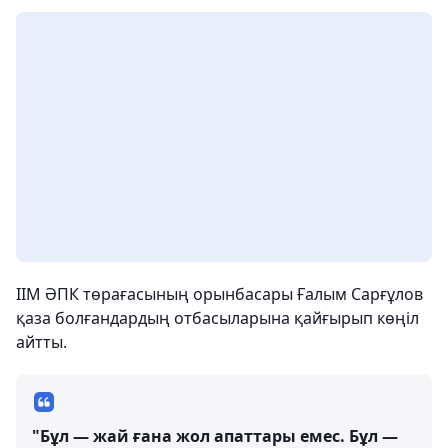
ІІМ ӘПК төрағасының орынбасары Ғалым Сарғұлов
қаза болғандардың отбасыларына қайғырып көңіл
айтты.
"Бұл — жай ғана жол апаттары емес. Бұл —