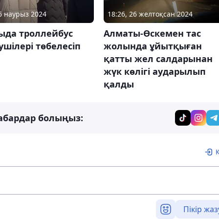
06 наурыз 2024
18:26, 26 желтоқсан 2024
ыда троллейбус
Алматы-Өскемен тас
ушілері төбелесіп
жолында ұйытқыған
қатты жел салдарынан
жүк көлігі аударылып
қалды
абардар болыңыз:
Пікір жаз