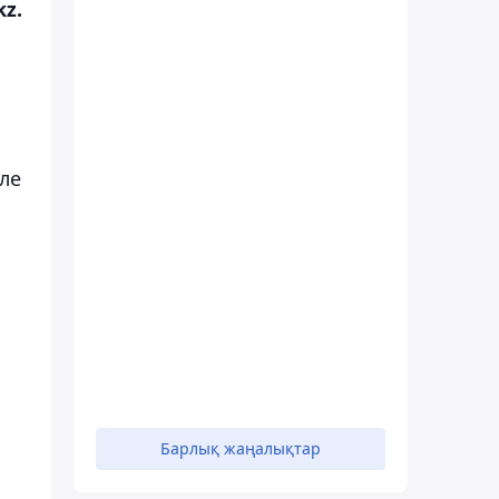
kz.
еле
Барлық жаңалықтар