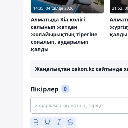
14:35, 04 шілде 2026
21:52, 
Алматыда Kia көлігі
Алмат
салынып жатқан
жүргіз
жолайырықтың тірегіне
қалды
соғылып, аударылып
қалды
Жаңалықтан zakon.kz сайтында х
Пікірлер
0