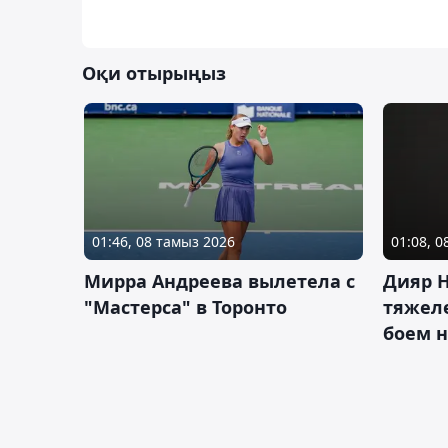
Оқи отырыңыз
01:46, 08 тамыз 2026
01:08, 
Мирра Андреева вылетела с
Дияр 
"Мастерса" в Торонто
тяжеле
боем н