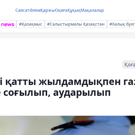
Саясат
Әлем
Қаржы
Оқиға
Құқық
Мақалалар
#Қазақмыс
#Салыстырмалы Қазақстан
#Халық бухг
Қоғ
гі қатты жылдамдықпен га
е соғылып, аударылып