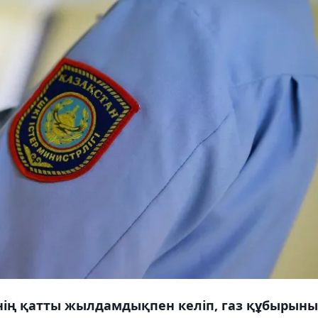
гінің қатты жылдамдықпен келіп, газ құбырын