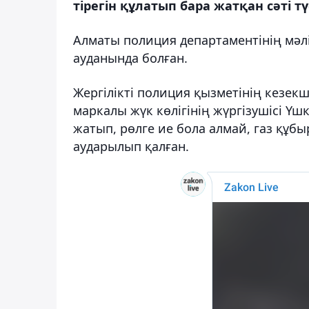
тірегін құлатып бара жатқан сәті т
Алматы полиция департаментінің мәлі
ауданында болған.
Жергілікті полиция қызметінің кезекш
маркалы жүк көлігінің жүргізушісі Үш
жатып, рөлге ие бола алмай, газ құбы
аударылып қалған.