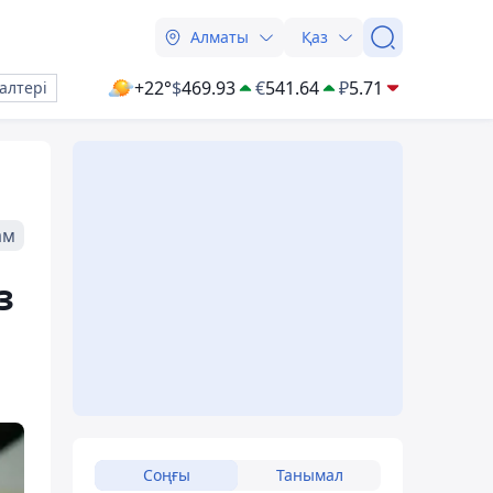
Алматы
Қаз
+22°
$
469.93
€
541.64
₽
5.71
алтері
ам
з
Соңғы
Танымал