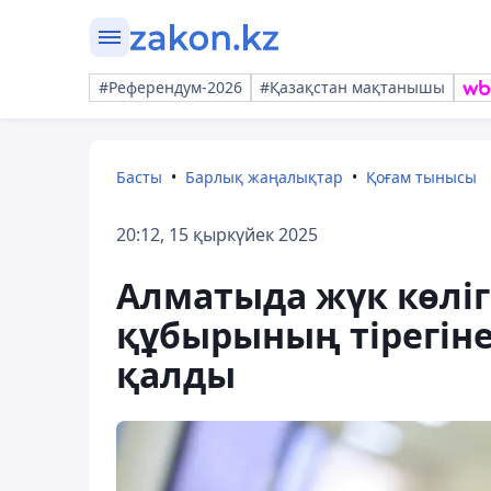
#Референдум-2026
#Қазақстан мақтанышы
Басты
Барлық жаңалықтар
Қоғам тынысы
20:12, 15 қыркүйек 2025
Алматыда жүк көлі
құбырының тірегін
қалды