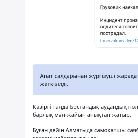
Апат салдарынан жүргізуші жарақа
жеткізілді.
Қазіргі таңда Бостандық аудандық п
барлық мән-жайын анықтап жатыр.
Бұған дейін Алматыда самокатшы сая
кеткені хабарланған еді.