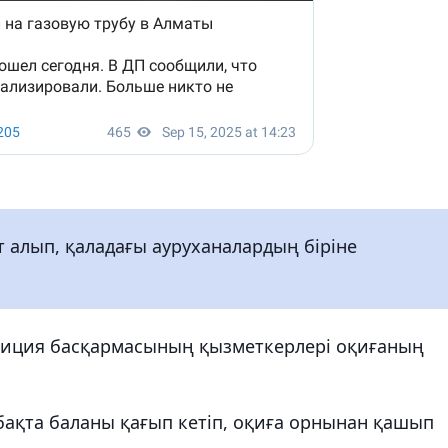
т алып, қаладағы ауруханалардың біріне
олиция басқармасының қызметкерлері оқиғаның
бақта баланы қағып кетіп, оқиға орнынан қашып