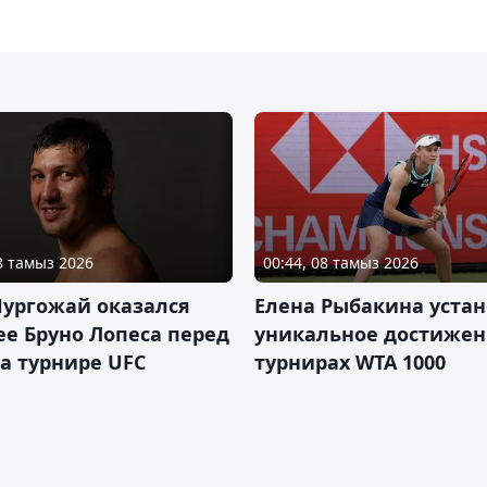
08 тамыз 2026
00:44, 08 тамыз 2026
Нургожай оказался
Елена Рыбакина уста
е Бруно Лопеса перед
уникальное достижен
а турнире UFC
турнирах WTA 1000