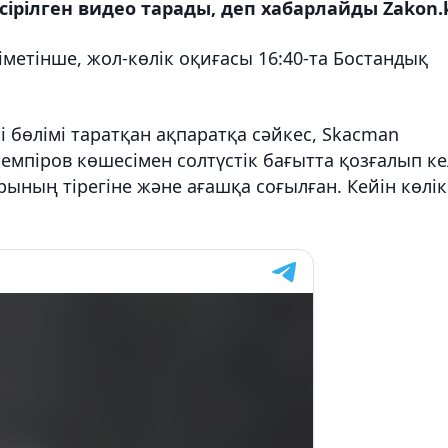
үсірілген видео тарады, деп хабарлайды Zakon.
метінше, жол-көлік оқиғасы 16:40-та Бостандық
і бөлімі таратқан ақпаратқа сәйкес, Skacman
кемпіров көшесімен солтүстік бағытта қозғалып к
рының тірегіне және ағашқа соғылған. Кейін көлік