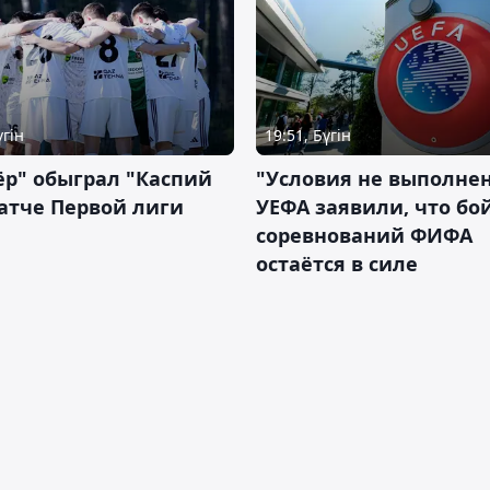
үгін
19:51, Бүгін
р" обыграл "Каспий
"Условия не выполнен
атче Первой лиги
УЕФА заявили, что бо
соревнований ФИФА
остаётся в силе