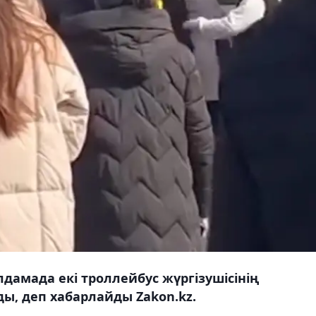
дамада екі троллейбус жүргізушісінің
ды, деп хабарлайды Zakon.kz.