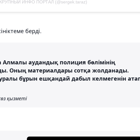
к|КРУПНЫЙ ИНФО ПОРТАЛ (@sergek.taraz)
ніктеме берді.
а Алмалы аудандық полиция бөлімінің
ғады. Оның материалдары сотқа жолданады.
туралы бұрын ешқандай дабыл келмегенін ата
өз қызметі