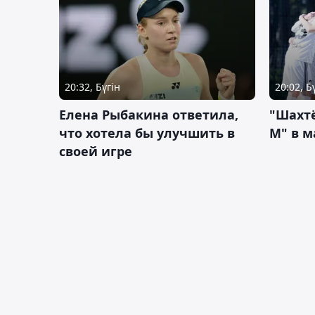
20:32, Бүгін
20:02, Б
Елена Рыбакина ответила,
"Шахтё
что хотела бы улучшить в
М" в м
своей игре