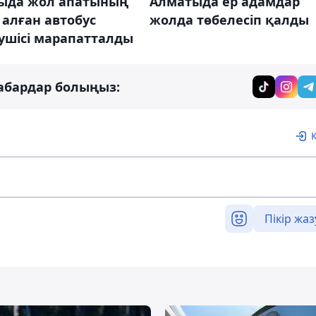
ыда жол апатының
Алматыда ер адамдар
алған автобус
жолда төбелесіп қалды
ушісі марапатталды
абардар болыңыз:
Пікір жаз