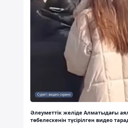
Сурет: видео скрині
Әлеуметтік желіде Алматыдағы аял
төбелескенін түсірілген видео тара