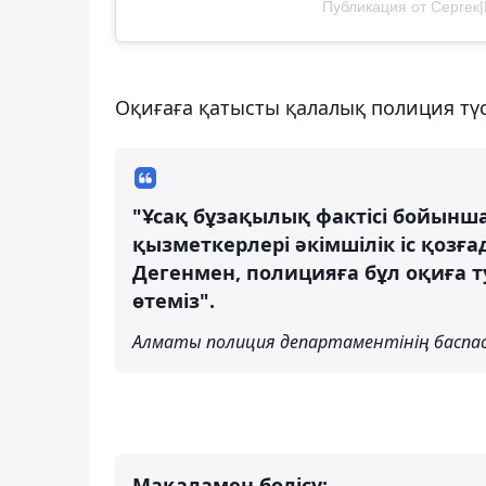
Публикация от Серге
Оқиғаға қатысты қалалық полиция түсі
"Ұсақ бұзақылық фактісі бойынш
қызметкерлері әкімшілік іс қоз
Дегенмен, полицияға бұл оқиға 
өтеміз".
Алматы полиция департаментінің баспас
Мақаламен бөлісу: