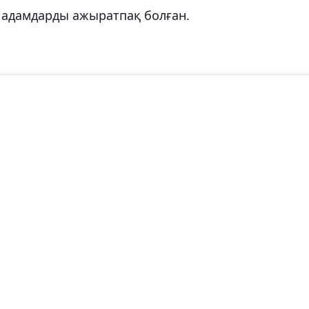
адамдарды ажыратпақ болған.