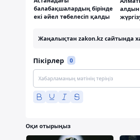
Астанадағы
Алмат
балабақшалардың бірінде
алдын 
екі әйел төбелесіп қалды
жүргіз
Жаңалықтан zakon.kz сайтында х
Пікірлер
0
Оқи отырыңыз