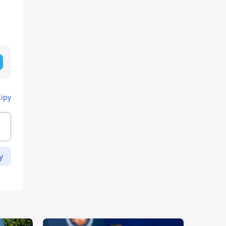
Кіру
у