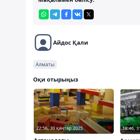
Айдос Қали
Алматы
Оқи отырыңыз
22:56, 30 қаңтар 2025
18:46, 3