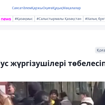
Саясат
Әлем
Қаржы
Оқиға
Құқық
Мақалалар
#Қазақмыс
#Салыстырмалы Қазақстан
#Халық бухг
Қоғ
с жүргізушілері төбелесі