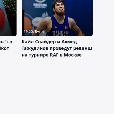
19:20, Бүгін
ы": в
Кайл Снайдер и Ахмед
йкот
Тажудинов проведут реванш
на турнире RAF в Москве