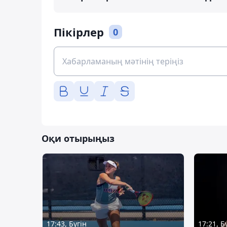
Пікірлер
0
Оқи отырыңыз
17:43, Бүгін
17:21, Б