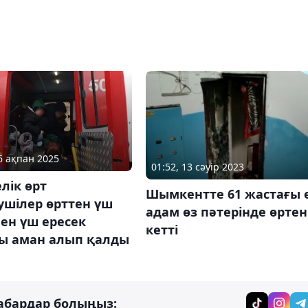
16 ақпан 2025
01:52, 13 сәуір 2023
лік өрт
Шымкентте 61 жастағы 
ушілер өрттен үш
адам өз пәтерінде өртен
ен үш ересек
кетті
ы аман алып қалды
абардар болыңыз: