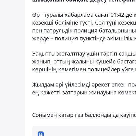
Өрт туралы хабарлама сағат 01:42-де
кезекші бөліміне түсті. Сол түні кезе
пен патрульдік полиция батальонын
жерде – полиция пунктінде әкімшілі
Уақытты жоғалтпау үшін тәртіп сақш
жанып, оттың жалыны күшейе бастаға
көршінің көмегімен полицейлер үйге к
Жылдам әрі үйлесімді әрекет еткен п
ең қажетті заттарын жинауына көмект
Сонымен қатар газ баллонды да қауіп