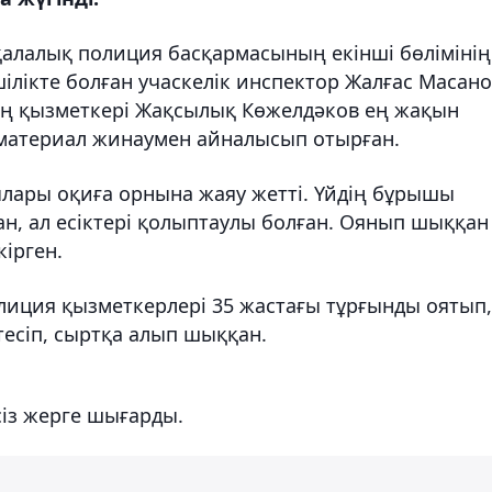
 қалалық полиция басқармасының екінші бөлімінің
кшілікте болған учаскелік инспектор Жалғас Масан
ың қызметкері Жақсылық Көжелдәков ең жақын
к материал жинаумен айналысып отырған.
ылары оқиға орнына жаяу жетті. Үйдің бұрышы
н, ал есіктері қолыптаулы болған. Оянып шыққан
ірген.
олиция қызметкерлері 35 жастағы тұрғынды оятып,
есіп, сыртқа алып шыққан.
сіз жерге шығарды.