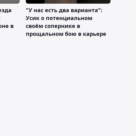
езда
"У нас есть два варианта":
я
Усик о потенциальном
оне в
своём сопернике в
прощальном бою в карьере