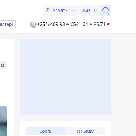
Алматы
Қаз
+25°
$
469.93
€
541.64
₽
5.71
алтері
ам
Соңғы
Танымал