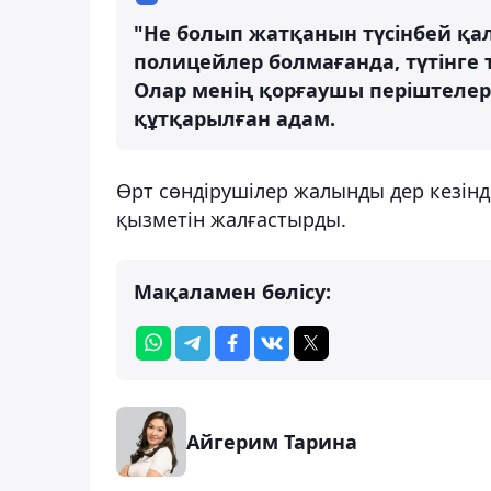
"Не болып жатқанын түсінбей қа
полицейлер болмағанда, түтінге 
Олар менің қорғаушы періштелерім
құтқарылған адам.
Өрт сөндірушілер жалынды дер кезінд
қызметін жалғастырды.
Мақаламен бөлісу:
Айгерим Тарина