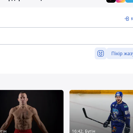
Пікір жаз
үгін
16:42, Бүгін