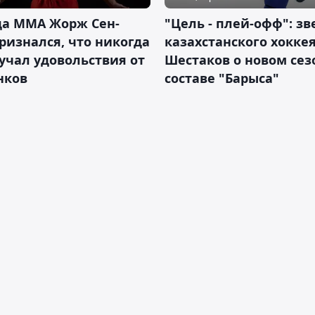
да ММА Жорж Сен-
"Цель - плей-офф": зв
ризнался, что никогда
казахстанского хокке
учал удовольствия от
Шестаков о новом сез
нков
составе "Барыса"