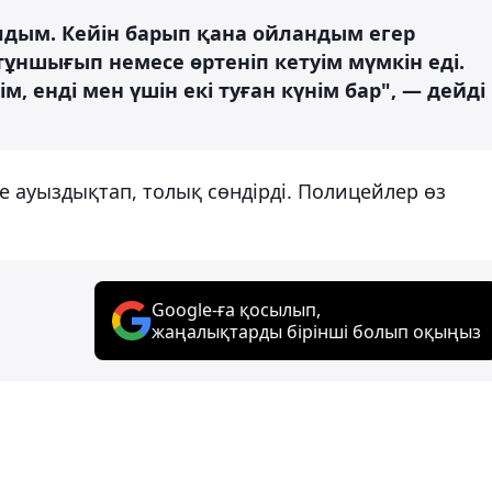
лдым. Кейін барып қана ойландым егер
тұншығып немесе өртеніп кетуім мүмкін еді.
, енді мен үшін екі туған күнім бар", — дейді
е ауыздықтап, толық сөндірді. Полицейлер өз
Google-ға қосылып,
жаңалықтарды бірінші болып оқыңыз