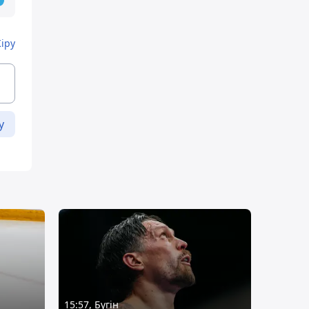
Кіру
у
15:57, Бүгін