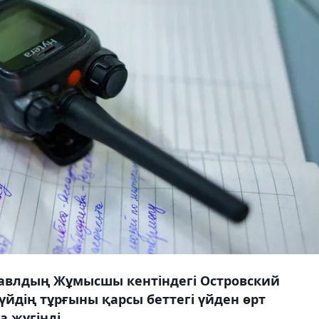
павлдың Жұмысшы кентіндегі Островский
йдің тұрғыны қарсы беттегі үйден өрт
 жүгінді.