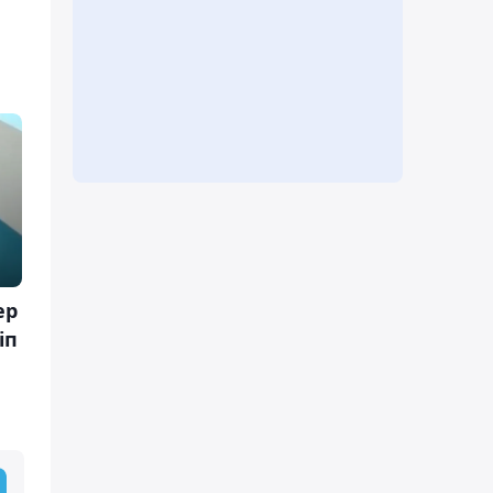
ер
іп