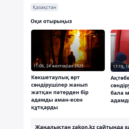
Қазақстан
Оқи отырыңыз
11:06, 24 желтоқсан 2025
17:19, 
Көкшетаулық өрт
Ақтөбе
сөндірушілер жанып
сөндір
жатқан пәтерден бір
бала м
адамды аман-есен
адамд
құтқарды
Жаңалықтан zakon.kz сайтында х