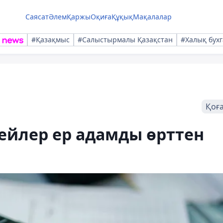
Саясат
Әлем
Қаржы
Оқиға
Құқық
Мақалалар
#Қазақмыс
#Салыстырмалы Қазақстан
#Халық бухг
Қоғ
ейлер ер адамды өрттен