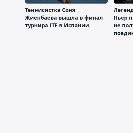
Теннисистка Соня
Леген
Жиенбаева вышла в финал
Пьер п
турнира ITF в Испании
не пол
поеди