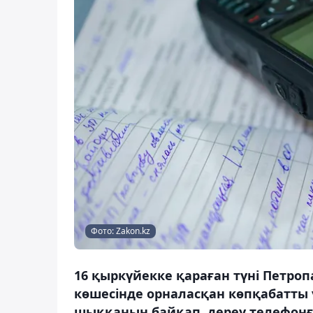
Фото: Zakon.kz
16 қыркүйекке қараған түні Петро
көшесінде орналасқан көпқабатты ү
шыққанын байқап, дереу телефонға