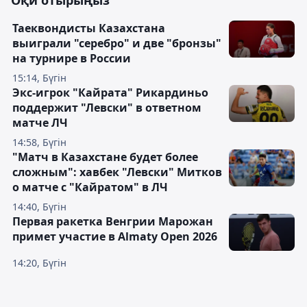
Оқи отырыңыз
Таеквондисты Казахстана
выиграли "серебро" и две "бронзы"
на турнире в России
15:14, Бүгін
Экс-игрок "Кайрата" Рикардиньо
поддержит "Левски" в ответном
матче ЛЧ
14:58, Бүгін
"Матч в Казахстане будет более
сложным": хавбек "Левски" Митков
о матче с "Кайратом" в ЛЧ
14:40, Бүгін
Первая ракетка Венгрии Марожан
примет участие в Almaty Open 2026
14:20, Бүгін