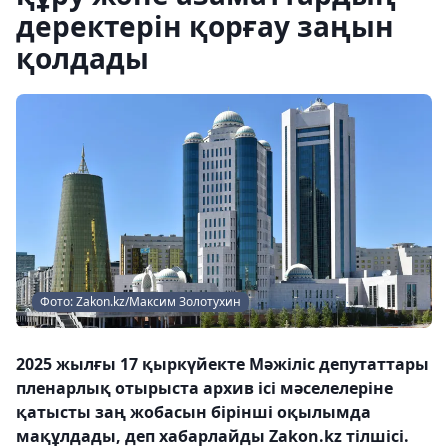
деректерін қорғау заңын
қолдады
Фото: Zakon.kz/Максим Золотухин
2025 жылғы 17 қыркүйекте Мәжіліс депутаттары
пленарлық отырыста архив ісі мәселелеріне
қатысты заң жобасын бірінші оқылымда
мақұлдады, деп хабарлайды Zakon.kz тілшісі.