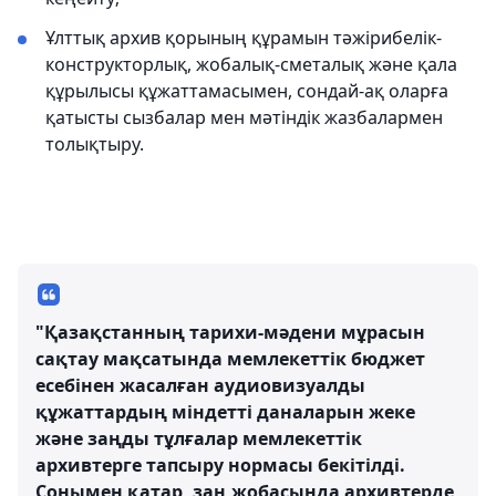
Ұлттық архив қорының құрамын тәжірибелік-
конструкторлық, жобалық-сметалық және қала
құрылысы құжаттамасымен, сондай-ақ оларға
қатысты сызбалар мен мәтіндік жазбалармен
толықтыру.
"Қазақстанның тарихи-мәдени мұрасын
сақтау мақсатында мемлекеттік бюджет
есебінен жасалған аудиовизуалды
құжаттардың міндетті даналарын жеке
және заңды тұлғалар мемлекеттік
архивтерге тапсыру нормасы бекітілді.
Сонымен қатар, заң жобасында архивтерде