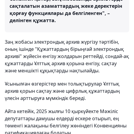
сақталатын азаматтардың жеке деректерін
қорғау функциялары да белгіленген", –
делінген құжатта.
Заң жобасы электрондық архив жүргізу тәртібін,
оның ішінде "Құжаттардың бірыңғай электрондық
архиві" жүйесін енгізу жолдарын реттейді, сондай-ақ
құжаттарды Ұлттық архив қорына енгізу, сақтау
және меншікті құқықтарды нақтылайды.
Ұсынылған өзгерістер мен толықтырулар Ұлттық
архив қорын сақтау және цифрлық құжаттардың
үлесін арттыруға мүмкіндік береді.
Айта кетейік, 2025 жылғы 10 қыркүйекте Мәжіліс
депутаттары дамушы елдерді ескере отырып, ең
төменгі жалақыны белгілеу жөніндегі Конвенцияны
ратификациялаған болатын.