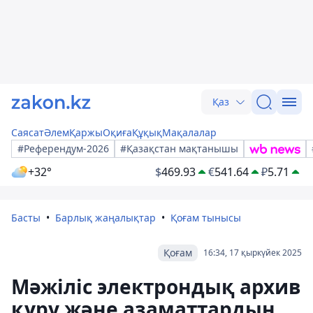
Қаз
Саясат
Әлем
Қаржы
Оқиға
Құқық
Мақалалар
#Референдум-2026
#Қазақстан мақтанышы
+32°
$
469.93
€
541.64
₽
5.71
Басты
Барлық жаңалықтар
Қоғам тынысы
Қоғам
16:34, 17 қыркүйек 2025
Мәжіліс электрондық архив
құру және азаматтардың