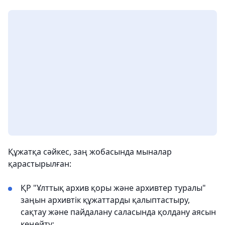
Құжатқа сәйкес, заң жобасында мыналар
қарастырылған:
ҚР "Ұлттық архив қоры және архивтер туралы"
заңын архивтік құжаттарды қалыптастыру,
сақтау және пайдалану саласында қолдану аясын
кеңейту;