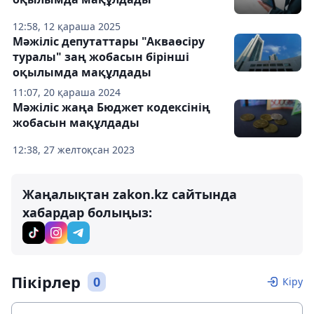
12:58, 12 қараша 2025
Мәжіліс депутаттары "Акваөсіру
туралы" заң жобасын бірінші
оқылымда мақұлдады
11:07, 20 қараша 2024
Мәжіліс жаңа Бюджет кодексінің
жобасын мақұлдады
12:38, 27 желтоқсан 2023
Жаңалықтан zakon.kz сайтында
хабардар болыңыз:
Пікірлер
0
Кіру