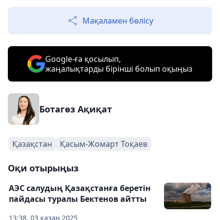
Мақаламен бөлісу
Google-ға қосылып,
жаңалықтарды бірінші болып оқыңыз
Ботагөз Ақиқат
Қазақстан
Қасым-Жомарт Тоқаев
Оқи отырыңыз
АЭС салудың Қазақстанға беретін
пайдасы туралы Бектенов айтты
13:38, 03 қазан 2025