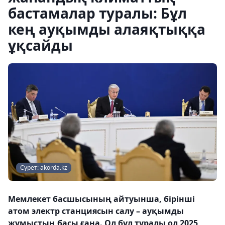
бастамалар туралы: Бұл
кең ауқымды алаяқтыққа
ұқсайды
Сурет: akorda.kz
Мемлекет басшысының айтуынша, бірінші
атом электр станциясын салу – ауқымды
жұмыстың басы ғана. Ол бұл туралы ол 2025