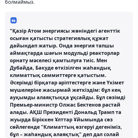
болмаймыз.
"Қазір Атом энергиясы жөніндегі агенттік
осыған қатысты стратегиялық құжат
дайындап жатыр. Онда энергия тапшы
аймақтарда шағын модульді реакторлар
орнату мәселесі қамтылуға тиіс. Мен
Дубайда, Бакуде өткізілген жаһандық
климаттық саммиттерге қатыстым.
Әсерімді бірқатар әріптестерге және Үкімет
мүшелеріне жасырмай жеткіздім: бұл кең
ауқымды алаяқтыққа ұқсайды. Бұл сөзімді
Премьер-министр Олжас Бектенов растай
алады. АҚШ Президенті Дональд Трамп та
жуырда Біріккен Ұлттар Ұйымында сөз
сөйлегенде "Климаттың өзгеруі дегеніміз,
бұл – жаһандық алаяқтық" деп дәл солай