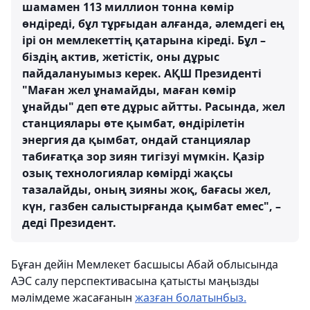
шамамен 113 миллион тонна көмір
өндіреді, бұл тұрғыдан алғанда, әлемдегі ең
ірі он мемлекеттің қатарына кіреді. Бұл –
біздің актив, жетістік, оны дұрыс
пайдалануымыз керек. АҚШ Президенті
"Маған жел ұнамайды, маған көмір
ұнайды" деп өте дұрыс айтты. Расында, жел
станциялары өте қымбат, өндірілетін
энергия да қымбат, ондай станциялар
табиғатқа зор зиян тигізуі мүмкін. Қазір
озық технологиялар көмірді жақсы
тазалайды, оның зияны жоқ, бағасы жел,
күн, газбен салыстырғанда қымбат емес", –
деді Президент.
Бұған дейін Мемлекет басшысы Абай облысында
АЭС салу перспективасына қатысты маңызды
мәлімдеме жасағанын
жазған болатынбыз.