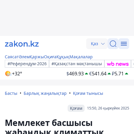
Қаз
Саясат
Әлем
Қаржы
Оқиға
Құқық
Мақалалар
#Референдум-2026
#Қазақстан мақтанышы
+32°
$
469.93
€
541.64
₽
5.71
Басты
Барлық жаңалықтар
Қоғам тынысы
Қоғам
15:50, 26 қыркүйек 2025
Мемлекет басшысы
жаһандық климаттық