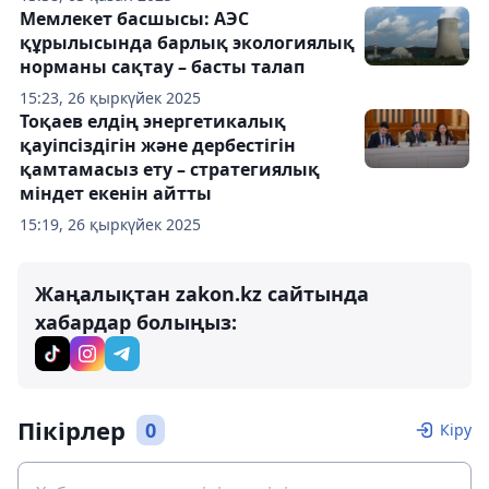
Мемлекет басшысы: АЭС
құрылысында барлық экологиялық
норманы сақтау – басты талап
15:23, 26 қыркүйек 2025
Тоқаев елдің энергетикалық
қауіпсіздігін және дербестігін
қамтамасыз ету – стратегиялық
міндет екенін айтты
15:19, 26 қыркүйек 2025
Жаңалықтан zakon.kz сайтында
хабардар болыңыз:
Пікірлер
0
Кіру