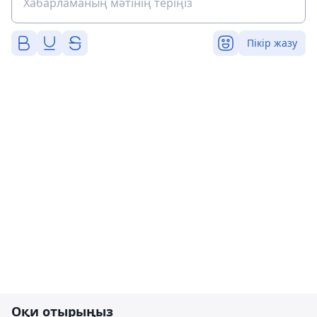
Пікір жазу
Оқи отырыңыз