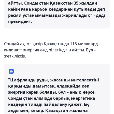
айтты. Сондықтан Қазақстан 35 жылдан
кейін ғана карбон көздерінен құтылады деп
ресми ұстанымымызды жарияладық",- деді
президент.
Сондай-ақ, ол қазір Қазақстанда 118 миллиард
киловатт энергия өндірілетіндігін айтты. Бұл –
жеткіліксіз.
"Цифрландыруды, жасанды интеллектіні
қарқынды дамытсақ, әлдеқайда көп
энергия керек болады, бұл – анық нәрсе.
Сондықтан елімізде барлық энергетика
көздерін тиімді пайдалану қажет. Ең
алдымен, көмір. Қазақстан жылына