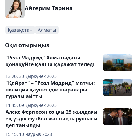
Айгерим Тарина
Қазақстан
Алматы
Оқи отырыңыз
"Реал Мадрид" Алматыдағы
қонақүйге қанша қаражат төледі
13:20, 30 қыркүйек 2025
"Қайрат" – "Реал Мадрид" матчы:
полиция қауіпсіздік шаралары
туралы айтты
11:45, 09 қыркүйек 2025
Алекс Фергюсон соңғы 25 жылдағы
ең үздік футбол жаттықтырушысы
деп танылды
15:15, 10 наурыз 2023