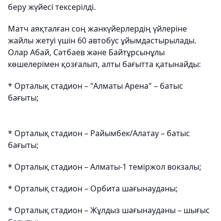
беру жүйесі тексерілді.
Матч аяқталған соң жанкүйерлердің үйлеріне
жайлы жетуі үшін 60 автобус ұйымдастырылады.
Олар Абай, Сәтбаев және Байтұрсынұлы
көшелерімен қозғалып, алты бағытта қатынайды:
* Орталық стадион – "Алматы Арена" – батыс
бағыты;
* Орталық стадион – Райымбек/Алатау – батыс
бағыты;
* Орталық стадион – Алматы-1 теміржол вокзалы;
* Орталық стадион – Орбита шағынауданы;
* Орталық стадион – Жұлдыз шағынауданы – шығыс