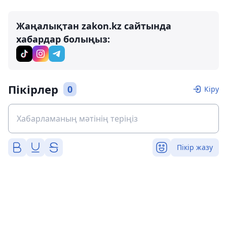
Жаңалықтан zakon.kz сайтында
хабардар болыңыз:
Пікірлер
0
Кіру
Пікір жазу