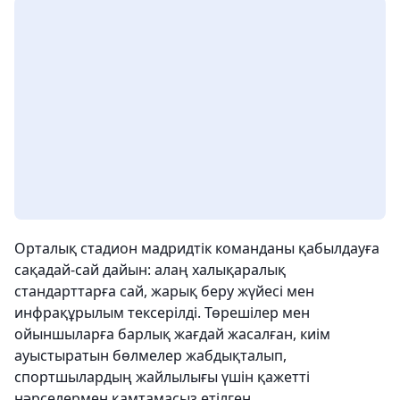
Орталық стадион мадридтік команданы қабылдауға
сақадай-сай дайын: алаң халықаралық
стандарттарға сай, жарық беру жүйесі мен
инфрақұрылым тексерілді. Төрешілер мен
ойыншыларға барлық жағдай жасалған, киім
ауыстыратын бөлмелер жабдықталып,
спортшылардың жайлылығы үшін қажетті
нәрселермен қамтамасыз етілген.