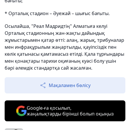
бағыты;
* Орталық стадион – Әуежай – шығыс бағыты.
Осылайша, "Реал Мадридтің" Алматыға келуі
Орталық стадионның жан-жақты дайындық
жұмыстарымен қатар өтті: алаң, жарық, трибуналар
мен инфрақұрылым жаңартылды, қауіпсіздік пен
көлік қатынасы қамтамасыз етілді. Қала тұрғындары
мен қонақтары тарихи оқиғаның куәсі болу үшін
бәрі әлемдік стандартқа сай жасалған.
Мақаламен бөлісу
Google-ға қосылып,
жаңалықтарды бірінші болып оқыңыз