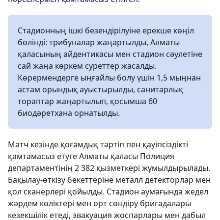
Стадионның ішкі безендірілуіне ерекше көңіл
бөлінді: трибуналар жаңартылды, Алматы
қаласының айдентикасы мен стадион сәулетіне
сай жаңа көркем суреттер жасалды.
Көрермендерге ыңғайлы болу үшін 1,5 мыңнан
астам орындық ауыстырылды, санитарлық
тораптар жаңартылып, қосымша 60
биодәретхана орнатылды.
Матч кезінде қоғамдық тәртіп пен қауіпсіздікті
қамтамасыз етуге Алматы қаласы Полиция
департаментінің 2 382 қызметкері жұмылдырылады.
Бақылау-өткізу бекеттеріне металл детекторлар мен
қол сканерлері қойылды. Стадион аумағында жедел
жәрдем көліктері мен өрт сөндіру бригадалары
кезекшілік етеді, эвакуация жоспарлары мен дабыл