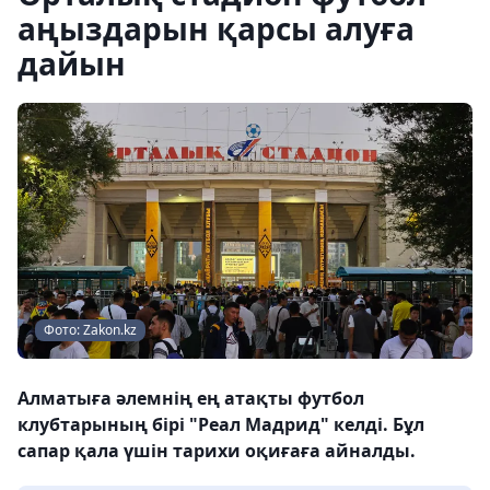
аңыздарын қарсы алуға
дайын
Фото: Zakon.kz
Алматыға әлемнің ең атақты футбол
клубтарының бірі "Реал Мадрид" келді. Бұл
сапар қала үшін тарихи оқиғаға айналды.