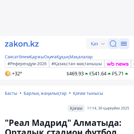
Қаз
Саясат
Әлем
Қаржы
Оқиға
Құқық
Мақалалар
#Референдум-2026
#Қазақстан мақтанышы
+32°
$
469.93
€
541.64
₽
5.71
Басты
Барлық жаңалықтар
Қоғам тынысы
Қоғам
11:14, 30 қыркүйек 2025
"Реал Мадрид" Алматыда:
Орталық стадион футбол