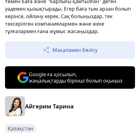
төмен баға және "барлығы қамтылған" деген
уәдемен қызықтырады. Егер баға тым арзан болып
көрінсе, ойлану керек. Сақ болыңыздар, тек
тексерілген компаниялармен және жеке
тұлғалармен ғана жұмыс жасаңыздар.
Мақаламен бөлісу
Google-ға қосылып,
жаңалықтарды бірінші болып оқыңыз
Айгерим Тарина
Қазақстан