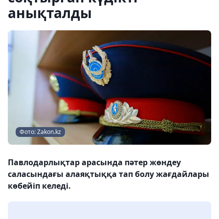
анықталды
Фото: Zakon.kz
Павлодарлықтар арасында пәтер жөндеу
саласындағы алаяқтыққа тап болу жағдайлары
көбейіп келеді.