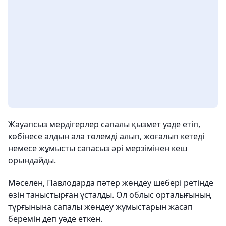
Жауапсыз мердігерлер сапалы қызмет уәде етіп,
көбінесе алдын ала төлемді алып, жоғалып кетеді
немесе жұмысты сапасыз әрі мерзімінен кеш
орындайды.
Мәселен, Павлодарда пәтер жөндеу шебері ретінде
өзін таныстырған ұсталды. Ол облыс орталығының
тұрғынына сапалы жөндеу жұмыстарын жасап
беремін деп уәде еткен.