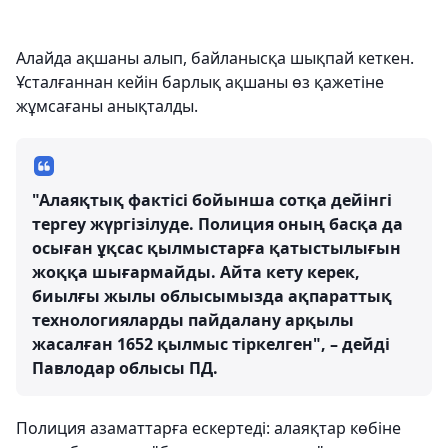
Алайда ақшаны алып, байланысқа шықпай кеткен.
Ұсталғаннан кейін барлық ақшаны өз қажетіне
жұмсағаны анықталды.
"Алаяқтық фактісі бойынша сотқа дейінгі
тергеу жүргізілуде. Полиция оның басқа да
осыған ұқсас қылмыстарға қатыстылығын
жоққа шығармайды. Айта кету керек,
биылғы жылы облысымызда ақпараттық
технологияларды пайдалану арқылы
жасалған 1652 қылмыс тіркелген", – дейді
Павлодар облысы ПД.
Полиция азаматтарға ескертеді: алаяқтар көбіне