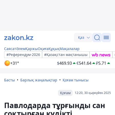
Қаз
Саясат
Әлем
Қаржы
Оқиға
Құқық
Мақалалар
#Референдум-2026
#Қазақстан мақтанышы
+31°
$
469.93
€
541.64
₽
5.71
Басты
Барлық жаңалықтар
Қоғам тынысы
Қоғам
12:20, 30 қыркүйек 2025
Павлодарда тұрғынды сан
соқтырған күдікті