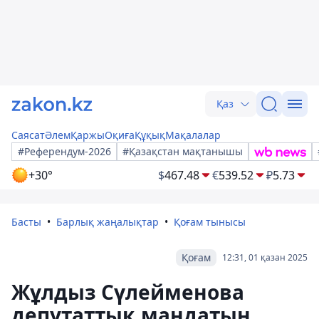
Қаз
Саясат
Әлем
Қаржы
Оқиға
Құқық
Мақалалар
#Референдум-2026
#Қазақстан мақтанышы
+30°
$
467.48
€
539.52
₽
5.73
Басты
Барлық жаңалықтар
Қоғам тынысы
Қоғам
12:31, 01 қазан 2025
Жұлдыз Сүлейменова
депутаттық мандатын