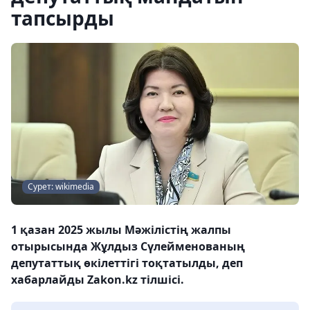
тапсырды
Сурет: wikimedia
1 қазан 2025 жылы Мәжілістің жалпы
отырысында Жұлдыз Сүлейменованың
депутаттық өкілеттігі тоқтатылды, деп
хабарлайды Zakon.kz тілшісі.