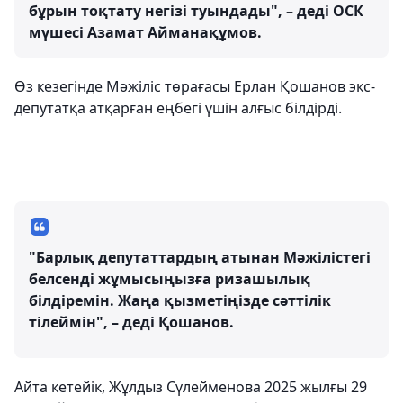
бұрын тоқтату негізі туындады", – деді ОСК
мүшесі Азамат Айманақұмов.
Өз кезегінде Мәжіліс төрағасы Ерлан Қошанов экс-
депутатқа атқарған еңбегі үшін алғыс білдірді.
"Барлық депутаттардың атынан Мәжілістегі
белсенді жұмысыңызға ризашылық
білдіремін. Жаңа қызметіңізде сәттілік
тілеймін", – деді Қошанов.
Айта кетейік, Жұлдыз Сүлейменова 2025 жылғы 29