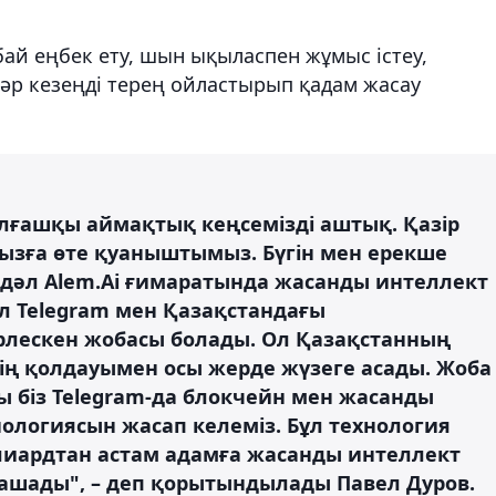
бай еңбек ету, шын ықыласпен жұмыс істеу,
әр кезеңді терең ойластырып қадам жасау
алғашқы аймақтық кеңсемізді аштық. Қазір
ызға өте қуаныштымыз. Бүгін мен ерекше
з дәл Alem.Ai ғимаратында жасанды интеллект
л Telegram мен Қазақстандағы
ірлескен жобасы болады. Ол Қазақстанның
ің қолдауымен осы жерде жүзеге асады. Жоба
ы біз Telegram-да блокчейн мен жасанды
ологиясын жасап келеміз. Бұл технология
иардтан астам адамға жасанды интеллект
 ашады", – деп қорытындылады Павел Дуров.