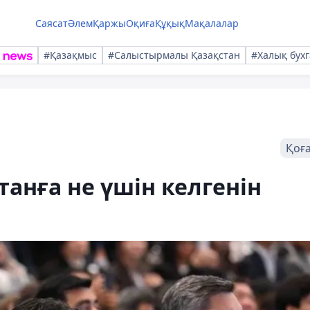
Саясат
Әлем
Қаржы
Оқиға
Құқық
Мақалалар
#Қазақмыс
#Салыстырмалы Қазақстан
#Халық бухг
Қоғ
анға не үшін келгенін