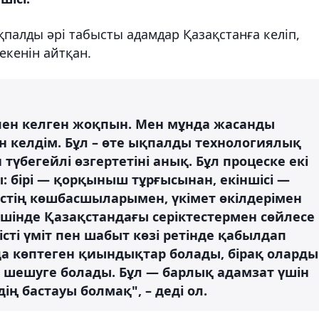
палды әрі табысты адамдар Қазақстанға келіп,
екенін айтқан.
тпен келген жоқпын. Мен мұнда жасанды
н келдім. Бұл – өте ықпалды технологиялық
түбегейлі өзгертетіні анық. Бұл процеске екі
: бірі — қорқыныш тұрғысынан, екіншісі —
естің көшбасшыларымен, үкімет өкілдерімен
ішінде Қазақстандағы серіктестермен сөйлесе
сті үміт пен шабыт көзі ретінде қабылдап
а көптеген қиындықтар болады, бірақ оларды
 шешуге болады. Бұл — барлық адамзат үшін
ің бастауы болмақ", – деді ол.