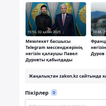
15:10, 02 қазан 2025
10:48, 
Мемлекет басшысы
Франц
Telegram мессенджерінің
негізі
негізін қалаушы Павел
Дуров
Дуровты қабылдады
Жаңалықтан zakon.kz сайтында х
Пікірлер
0