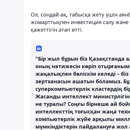
Ол, сондай-ақ, табысқа жету үшін аян
жомарттықпен инвестиция салу және 
қажеттігін атап өтті.
"Бір жыл бұрын біз Қазақстанда 
оның нәтижесін көріп отырғаным
жаңалықпен бөліскім келеді – бі
зертханасын ашатын боламыз. Бұ
суперкомпьютерлік кластердің б
Жасанды интеллект министрлігін
не туралы? Соңғы бірнеше ай бой
интеллекттің тоғысқан жаңа техн
компьютерлік жүйе арқылы милл
мүмкіндіктерін пайдалануға жол