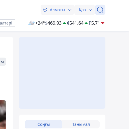
Алматы
Қаз
+24°
$
469.93
€
541.64
₽
5.71
алтері
ам
Соңғы
Танымал