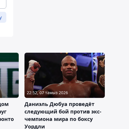
у
22:52, 07 тамыз 2026
дом
Даниэль Дюбуа проведёт
руг
следующий бой против экс-
ронто
чемпиона мира по боксу
Уордли