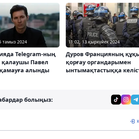
25 тамыз 2024
11:02, 13 қыркүйек 2024
ияда Telegram-ның
Дуров Францияның құқ
н қалаушы Павел
қорғау органдарымен
 қамауға алынды
ынтымақтастыққа келіс
абардар болыңыз: