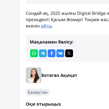
Сондай-ақ, 2025 жылғы Digital Bridg
президенті Қасым-Жомарт Тоқаев жаса
екенін
айты
.
Мақаламен бөлісу:
Ботагөз Ақиқат
Қазақстан
Оқи отырыңыз