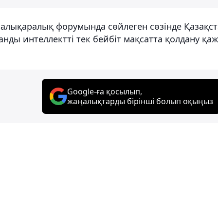
e халықаралық форумында сөйлеген сөзінде Қазақс
нды интеллектті тек бейбіт мақсатта қолдану қа
Google-ға қосылып,
жаңалықтарды бірінші болып оқыңыз