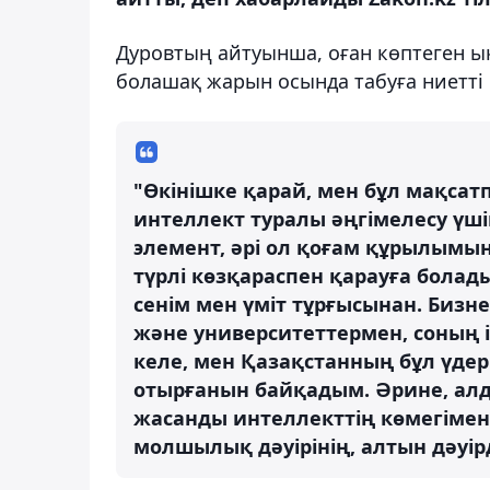
Дуровтың айтуынша, оған көптеген ық
болашақ жарын осында табуға ниетті 
"Өкінішке қарай, мен бұл мақса
интеллект туралы әңгімелесу үші
элемент, әрі ол қоғам құрылымын 
түрлі көзқараспен қарауға болады
сенім мен үміт тұрғысынан. Бизн
және университеттермен, соның 
келе, мен Қазақстанның бұл үдері
отырғанын байқадым. Әрине, алд
жасанды интеллекттің көмегімен
молшылық дәуірінің, алтын дәуірд