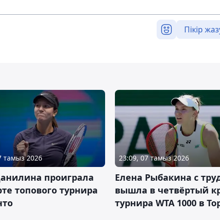
Пікір жаз
07 тамыз 2026
23:09, 07 тамыз 2026
Данилина проиграла
Елена Рыбакина с тру
рте топового турнира
вышла в четвёртый к
нто
турнира WTA 1000 в То