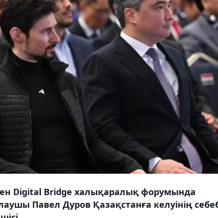
ен Digital Bridge халықаралық форумында
алаушы Павел Дуров Қазақстанға келуінің себе
шісі.