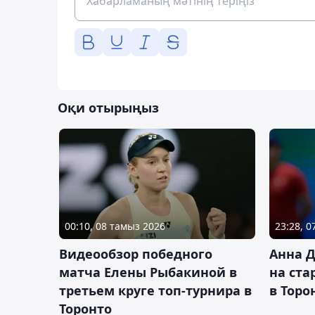
Оқи отырыңыз
00:10, 08 тамыз 2026
23:28, 
Видеообзор победного
Анна 
матча Елены Рыбакиной в
на ста
третьем круге топ-турнира в
в Торо
Торонто