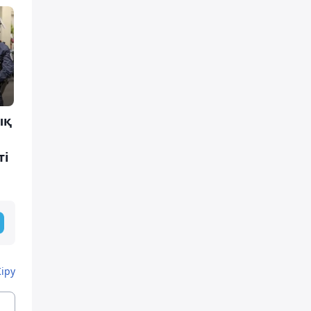
ық
ті
Кіру