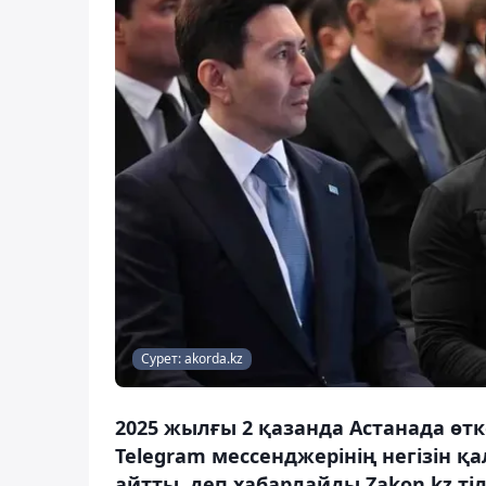
Сурет: akorda.kz
2025 жылғы 2 қазанда Астанада өтк
Telegram мессенджерінің негізін қ
айтты, деп хабарлайды Zakon.kz тіл