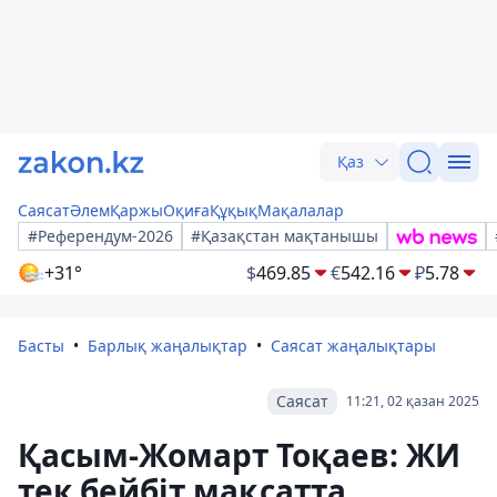
Қаз
Саясат
Әлем
Қаржы
Оқиға
Құқық
Мақалалар
#Референдум-2026
#Қазақстан мақтанышы
+31°
$
469.85
€
542.16
₽
5.78
Басты
Барлық жаңалықтар
Саясат жаңалықтары
Саясат
11:21, 02 қазан 2025
Қасым-Жомарт Тоқаев: ЖИ
тек бейбіт мақсатта