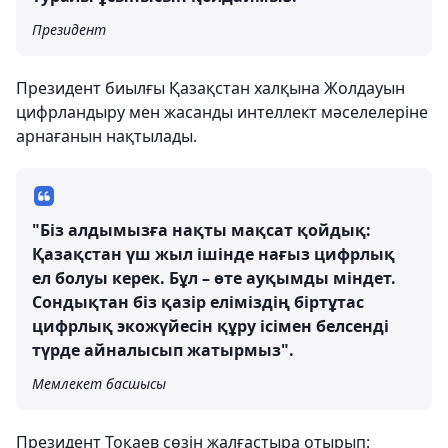
Президент
Президент биылғы Қазақстан халқына Жолдауын
цифрландыру мен жасанды интеллект мәселелеріне
арнағанын нақтылады.
"Біз алдымызға нақты мақсат қойдық:
Қазақстан үш жыл ішінде нағыз цифрлық
ел болуы керек. Бұл – өте ауқымды міндет.
Сондықтан біз қазір еліміздің біртұтас
цифрлық экожүйесін құру ісімен белсенді
түрде айналысып жатырмыз".
Мемлекет басшысы
Президент Тоқаев сөзін жалғастыра отырып: