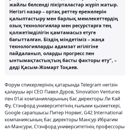
жайлы белсенді пікірталастар жүріп жатыр.
Негізгі назар – ортақ реттеу ережелерін
қалыптастыру мен барлық мемлекеттердің
озық технологиялар мен ресурстарға тең
қолжетімділігін қамтамасыз етуге
бағытталған. Біздің міндетіміз – жаңа
технологияларды адамзат игілігіне
пайдаланып, оларды прогресс пен
ынтымақтастықтың басты факторы ету", –
деді Қасым-Жомарт Тоқаев.
Форум спикерлерінің қатарында Telegram негізін
қалаушы әрі CEO Павел Дуров, Sinovation Ventures
пен 01ai компанияларының бас директоры Ли Кай
Фу, Стэнфорд университетінің ғылыми қызметкері,
Google сарапшысы Питер Норвиг, G42 International
компаниясының бас директоры Мансур Ибрагим
әл-Мансури, Стэнфорд университетінің профессоры