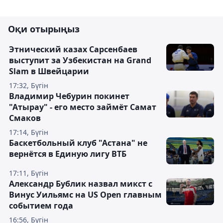
Оқи отырыңыз
Этнический казах Сарсенбаев
выступит за Узбекистан на Grand
Slam в Швейцарии
17:32, Бүгін
Владимир Чебурин покинет
"Атырау" - его место займёт Самат
Смаков
17:14, Бүгін
Баскетбольный клуб "Астана" не
вернётся в Единую лигу ВТБ
17:11, Бүгін
Александр Бублик назвал микст с
Винус Уильямс на US Open главным
событием года
16:56, Бүгін