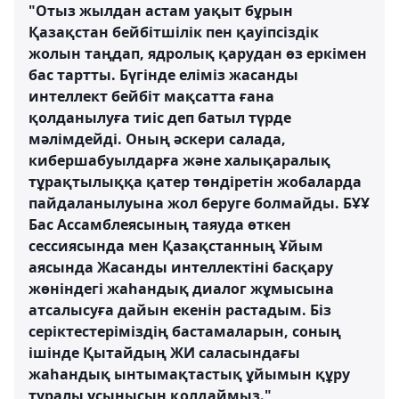
"Отыз жылдан астам уақыт бұрын
Қазақстан бейбітшілік пен қауіпсіздік
жолын таңдап, ядролық қарудан өз еркімен
бас тартты. Бүгінде еліміз жасанды
интеллект бейбіт мақсатта ғана
қолданылуға тиіс деп батыл түрде
мәлімдейді. Оның әскери салада,
кибершабуылдарға және халықаралық
тұрақтылыққа қатер төндіретін жобаларда
пайдаланылуына жол беруге болмайды. БҰҰ
Бас Ассамблеясының таяуда өткен
сессиясында мен Қазақстанның Ұйым
аясында Жасанды интеллектіні басқару
жөніндегі жаһандық диалог жұмысына
атсалысуға дайын екенін растадым. Біз
серіктестеріміздің бастамаларын, соның
ішінде Қытайдың ЖИ саласындағы
жаһандық ынтымақтастық ұйымын құру
туралы ұсынысын қолдаймыз."