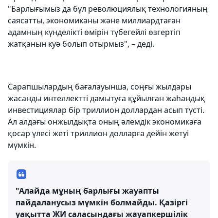
"Барлығымыз да бұл революциялық технологияның
саясатты, экономиканы және миллиардтаған
адамның күнделікті өмірін түбегейлі өзгертіп
жатқанын куә болып отырмыз", – деді.
Сарапшылардың бағалауынша, соңғы жылдары
жасанды интеллектті дамытуға құйылған жаһандық
инвестициялар бір триллион доллардан асып түсті.
Ал алдағы онжылдықта оның әлемдік экономикаға
қосар үлесі жеті триллион долларға дейін жетуі
мүмкін.
"Алайда мұның барлығы жауапты
пайдаланусыз мүмкін болмайды. Қазіргі
уақытта ЖИ саласындағы жауапкершілік