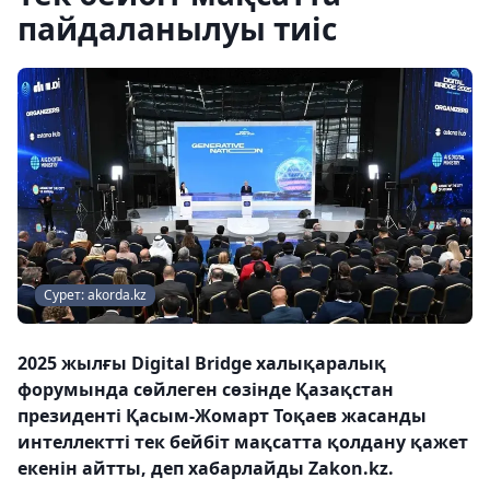
пайдаланылуы тиіс
Сурет: akorda.kz
2025 жылғы Digital Bridge халықаралық
форумында сөйлеген сөзінде Қазақстан
президенті Қасым-Жомарт Тоқаев жасанды
интеллектті тек бейбіт мақсатта қолдану қажет
екенін айтты, деп хабарлайды Zakon.kz.