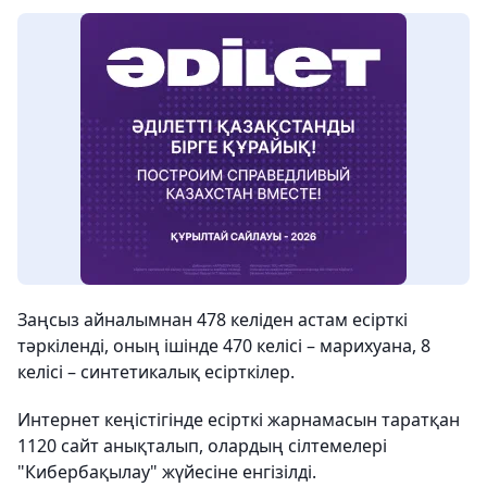
Заңсыз айналымнан 478 келіден астам есірткі
тәркіленді, оның ішінде 470 келісі – марихуана, 8
келісі – синтетикалық есірткілер.
Интернет кеңістігінде есірткі жарнамасын таратқан
1120 сайт анықталып, олардың сілтемелері
"Кибербақылау" жүйесіне енгізілді.