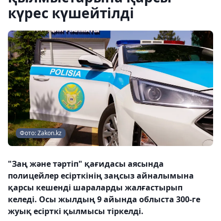
күрес күшейтілді
Фото: Zakon.kz
"Заң және тәртіп" қағидасы аясында
полицейлер есірткінің заңсыз айналымына
қарсы кешенді шараларды жалғастырып
келеді. Осы жылдың 9 айында облыста 300-ге
жуық есірткі қылмысы тіркелді.