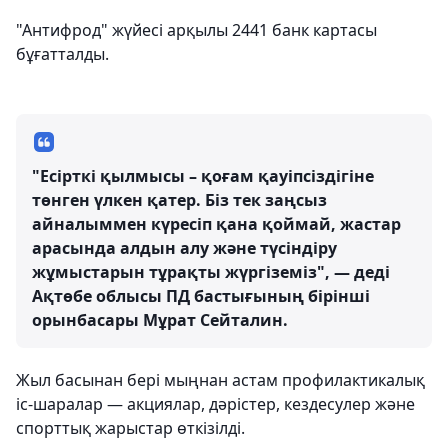
"Антифрод" жүйесі арқылы 2441 банк картасы
бұғатталды.
"Есірткі қылмысы – қоғам қауіпсіздігіне
төнген үлкен қатер. Біз тек заңсыз
айналыммен күресіп қана қоймай, жастар
арасында алдын алу және түсіндіру
жұмыстарын тұрақты жүргіземіз", — деді
Ақтөбе облысы ПД бастығының бірінші
орынбасары Мұрат Сейталин.
Жыл басынан бері мыңнан астам профилактикалық
іс-шаралар — акциялар, дәрістер, кездесулер және
спорттық жарыстар өткізілді.