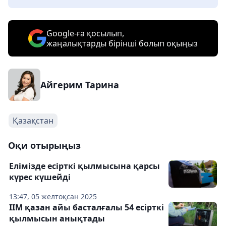
Google-ға қосылып,
жаңалықтарды бірінші болып оқыңыз
Айгерим Тарина
Қазақстан
Оқи отырыңыз
Елімізде есірткі қылмысына қарсы
күрес күшейді
13:47, 05 желтоқсан 2025
ІІМ қазан айы басталғалы 54 есірткі
қылмысын анықтады