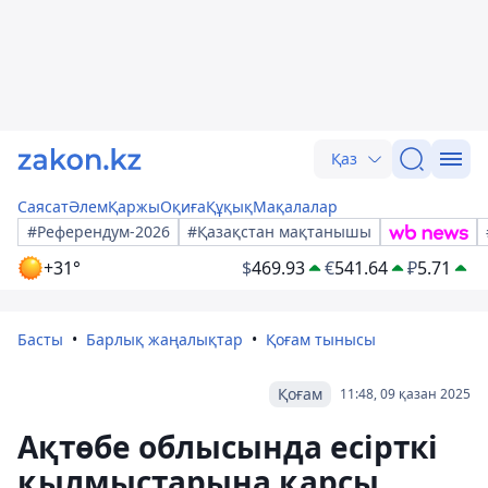
Қаз
Саясат
Әлем
Қаржы
Оқиға
Құқық
Мақалалар
#Референдум-2026
#Қазақстан мақтанышы
+31°
$
469.93
€
541.64
₽
5.71
Басты
Барлық жаңалықтар
Қоғам тынысы
Қоғам
11:48, 09 қазан 2025
Ақтөбе облысында есірткі
қылмыстарына қарсы