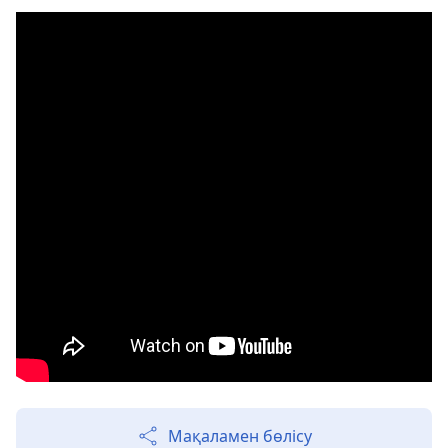
Мақаламен бөлісу