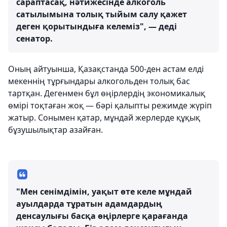
сараптасақ, нәтижесінде алкоголь
сатылымына толық тыйым салу қажет
деген қорытындыға келеміз", — деді
сенатор.
Оның айтуынша, Қазақстанда 500-ден астам елді
мекеннің тұрғындары алкогольден толық бас
тартқан. Дегенмен бұл өңірлердің экономикалық
өмірі тоқтаған жоқ — бәрі қалыпты режимде жүріп
жатыр. Сонымен қатар, мұндай жерлерде құқық
бұзушылықтар азайған.
"Мен сенімдімін, уақыт өте келе мұндай
ауылдарда тұратын адамдардың
денсаулығы басқа өңірлерге қарағанда