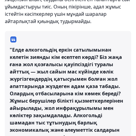
ұйымдастыруы тиіс. Оның пікірінше, адал жұмыс
істейтін кәсіпкерлер үшін мұндай шаралар
айтарлықтай қиындық тудырмайды.
"Елде алкогольдің еркін сатылымынан
келетін зиянды кім есептеп көрді? Біз жаңа
ғана жол қозғалысы қауіпсіздігі туралы
айттық — жыл сайын мас күйінде көлік
жүргізгендердің қатысуымен болған жол
апаттарында жүздеген адам қаза табады.
Олардың отбасыларына кім көмек береді?
Жұмыс берушілер білікті қызметкерлерінен
айырылады, жол инфрақұрылымы мен
көліктер зақымдалады. Алкогольді
шамадан тыс тұтынудың барлық
экономикалық және әлеуметтік салдарын