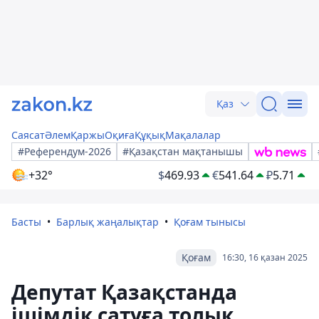
Қаз
Саясат
Әлем
Қаржы
Оқиға
Құқық
Мақалалар
#Референдум-2026
#Қазақстан мақтанышы
+32°
$
469.93
€
541.64
₽
5.71
Басты
Барлық жаңалықтар
Қоғам тынысы
Қоғам
16:30, 16 қазан 2025
Депутат Қазақстанда
ішімдік сатуға толық