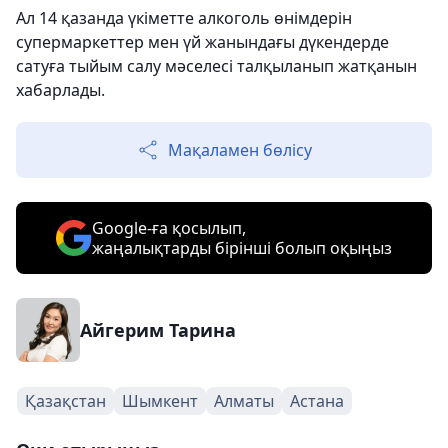
Ал 14 қазанда үкіметте алкоголь өнімдерін
супермаркеттер мен үй жанындағы дүкендерде
сатуға тыйым салу мәселесі талқыланып жатқанын
хабарлады.
Мақаламен бөлісу
Google-ға қосылып,
жаңалықтарды бірінші болып оқыңыз
Айгерим Тарина
Қазақстан
Шымкент
Алматы
Астана