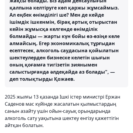
жақсы болады. Біз адам денсаулығын
қалпына келтіруге көп қаржы жұмсаймыз.
Ал еңбек өнімділігі ше? Мен де кейде
ішімдік ішкенмін, бірақ артық отырыстан
кейін жұмысқа келгенде өнімділік
болмайды — жарты күн бойы өз-өзіңе келе
алмайсың. Егер экономикалық тұрғыдан
есептесек, алкоголь саудасына қойылатын
шектеулерден бизнеске келетін шығын
оның қоғамға тигізетін зиянымен
салыстырғанда әлдеқайда аз болады", —
деп толықтырды Қожаев.
2025 жылғы 13 қазанда Ішкі істер министрі Ержан
Саденов мас күйінде жасалатын қылмыстардың
санын азайту үшін ойын-сауық орындарында
алкоголь сату уақытына шектеу енгізу қажеттігін
айтқан болатын.