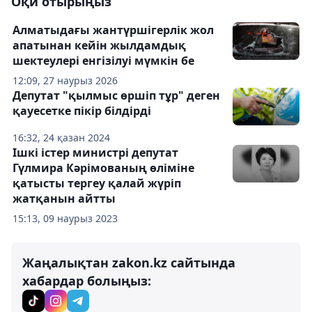
Оқи отырыңыз
Алматыдағы жантүршігерлік жол
апатынан кейін жылдамдық
шектеулері енгізілуі мүмкін бе
12:09, 27 наурыз 2026
Депутат "қылмыс өршіп тұр" деген
қауесетке пікір білдірді
16:32, 24 қазан 2024
Ішкі істер министрі депутат
Гүлмира Кәрімованың өліміне
қатысты тергеу қалай жүріп
жатқанын айтты
15:13, 09 наурыз 2023
Жаңалықтан zakon.kz сайтында
хабардар болыңыз: