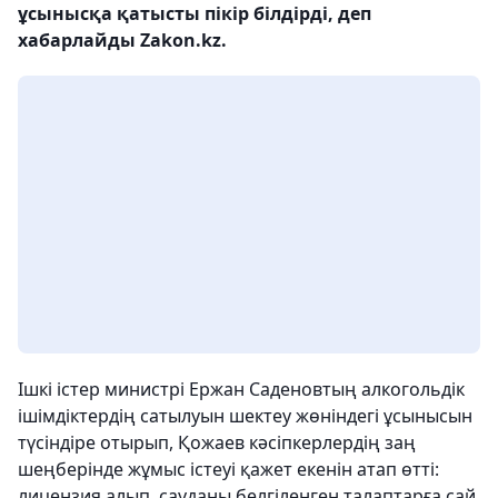
ұсынысқа қатысты пікір білдірді, деп
хабарлайды Zakon.kz.
Ішкі істер министрі Ержан Саденовтың алкогольдік
ішімдіктердің сатылуын шектеу жөніндегі ұсынысын
түсіндіре отырып, Қожаев кәсіпкерлердің заң
шеңберінде жұмыс істеуі қажет екенін атап өтті:
лицензия алып, сауданы белгіленген талаптарға сай