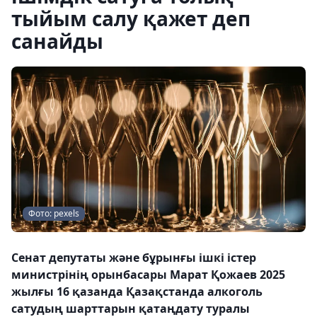
тыйым салу қажет деп
санайды
Фото: pexels
Сенат депутаты және бұрынғы ішкі істер
министрінің орынбасары Марат Қожаев 2025
жылғы 16 қазанда Қазақстанда алкоголь
сатудың шарттарын қатаңдату туралы