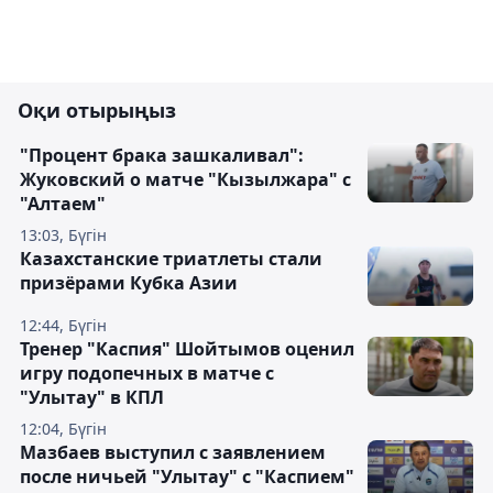
Оқи отырыңыз
"Процент брака зашкаливал":
Жуковский о матче "Кызылжара" с
"Алтаем"
13:03, Бүгін
Казахстанские триатлеты стали
призёрами Кубка Азии
12:44, Бүгін
Тренер "Каспия" Шойтымов оценил
игру подопечных в матче с
"Улытау" в КПЛ
12:04, Бүгін
Мазбаев выступил с заявлением
после ничьей "Улытау" с "Каспием"