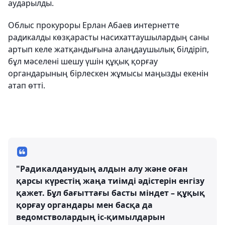
аударылды.
Облыс прокуроры Ерлан Абаев интернетте
радикалды көзқарасты насихаттаушылардың саны
артып келе жатқандығына алаңдаушылық білдіріп,
бұл мәселені шешу үшін құқық қорғау
органдарының бірлескен жұмысы маңызды екенін
атап өтті.
"Радикалданудың алдын алу және оған
қарсы күрестің жаңа тиімді әдістерін енгізу
қажет. Бұл бағыттағы басты міндет – құқық
қорғау органдары мен басқа да
ведомстволардың іс-қимылдарын