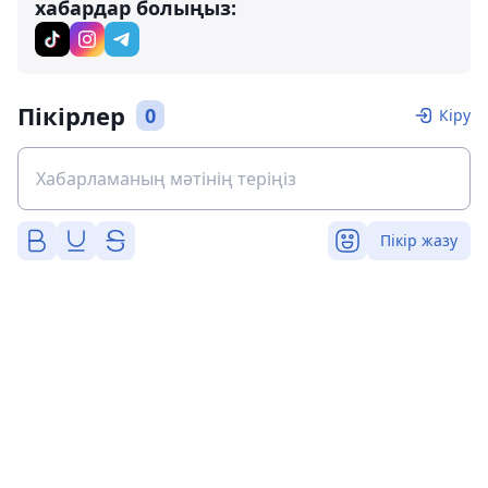
хабардар болыңыз:
Пікірлер
0
Кіру
Пікір жазу