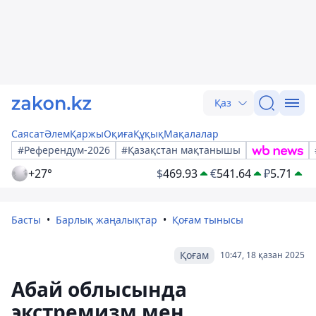
Қаз
Саясат
Әлем
Қаржы
Оқиға
Құқық
Мақалалар
#Референдум-2026
#Қазақстан мақтанышы
+27°
$
469.93
€
541.64
₽
5.71
Басты
Барлық жаңалықтар
Қоғам тынысы
Қоғам
10:47, 18 қазан 2025
Абай облысында
экстремизм мен