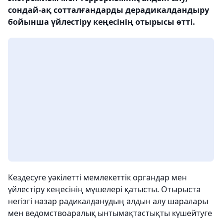
сондай-ақ сотталғандарды дерадикалдандыру
бойынша үйлестіру кеңесінің отырысы өтті.
Кездесуге уәкілетті мемлекеттік органдар мен
үйлестіру кеңесінің мүшелері қатысты. Отырыста
негізгі назар радикалданудың алдын алу шаралары
мен ведомствоаралық ынтымақтастықты күшейтуге