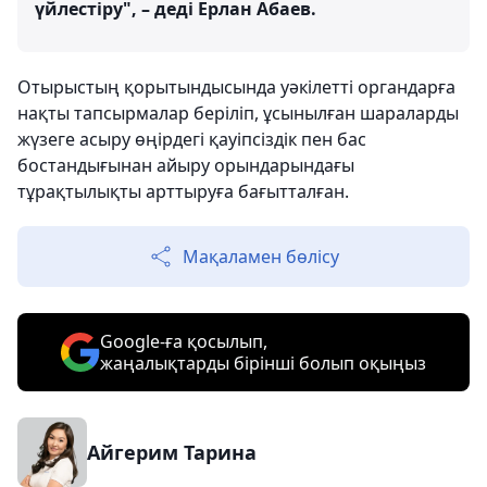
үйлестіру", – деді Ерлан Абаев.
Отырыстың қорытындысында уәкілетті органдарға
нақты тапсырмалар беріліп, ұсынылған шараларды
жүзеге асыру өңірдегі қауіпсіздік пен бас
бостандығынан айыру орындарындағы
тұрақтылықты арттыруға бағытталған.
Мақаламен бөлісу
Google-ға қосылып,
жаңалықтарды бірінші болып оқыңыз
Айгерим Тарина