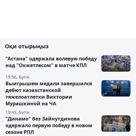
Оқи отырыңыз
"Астана" одержала волевую победу
над "Окжетпесом" в матче КПЛ
19:56, Бүгін
Выигрышем медали завершился
дебют казахстанской
тяжелоатлетки Виктории
Мурашкиной на ЧА
19:43, Бүгін
"Динамо" без Зайнутдинова
одержало первую победу в новом
сезоне РПЛ