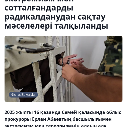
сотталғандарды
радикалданудан сақтау
мәселелері талқыланды
Фото: Zakon.kz
2025 жылғы 16 қазанда Семей қаласында облыс
прокуроры Ерлан Абаевтың басшылығымен
экстремизм мен терроризмнің алдын алу,