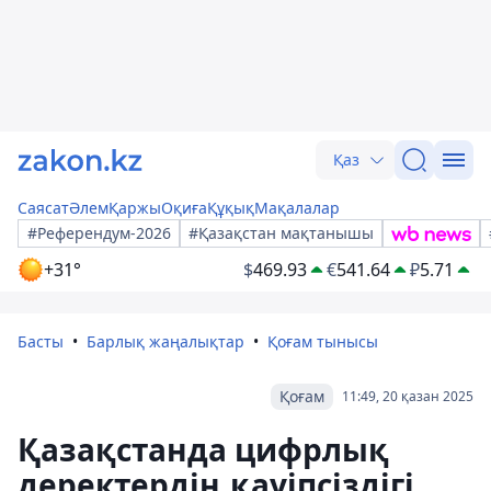
Қаз
Саясат
Әлем
Қаржы
Оқиға
Құқық
Мақалалар
#Референдум-2026
#Қазақстан мақтанышы
+31°
$
469.93
€
541.64
₽
5.71
Басты
Барлық жаңалықтар
Қоғам тынысы
Қоғам
11:49, 20 қазан 2025
Қазақстанда цифрлық
деректердің қауіпсіздігі