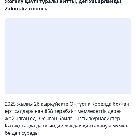
жоғалу қаупі туралы айтты, деп хабарлайды
Zakon.kz тілшісі.
2025 жылғы 26 қыркүйекте Оңтүстік Кореяда болған
өрт салдарынан 858 терабайт мемлекеттік дерек
жойылған еді. Осыған байланысты журналистер
Қазақстанда да осындай жағдай қайталануы мүмкін
бе деп сұрады.