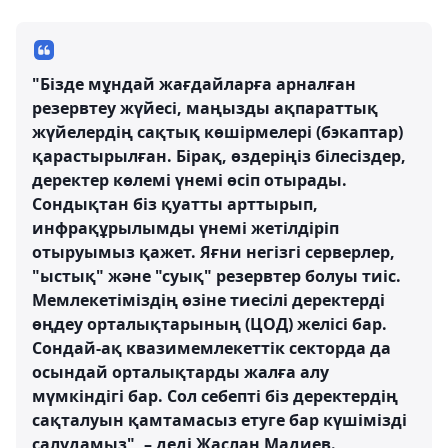
"Бізде мұндай жағдайларға арналған
резервтеу жүйесі, маңызды ақпараттық
жүйелердің сақтық көшірмелері (бэкаптар)
қарастырылған. Бірақ, өздеріңіз білесіздер,
деректер көлемі үнемі өсіп отырады.
Сондықтан біз қуатты арттырып,
инфрақұрылымды үнемі жетілдіріп
отыруымыз қажет. Яғни негізгі серверлер,
"ыстық" және "суық" резервтер болуы тиіс.
Мемлекетіміздің өзіне тиесілі деректерді
өңдеу орталықтарының (ЦОД) желісі бар.
Сондай-ақ квазимемлекеттік секторда да
осындай орталықтарды жалға алу
мүмкіндігі бар. Сол себепті біз деректердің
сақталуын қамтамасыз етуге бар күшімізді
салудамыз", – деді Жаслан Мадиев.