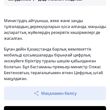
Министрдің айтуынша, жеке және заңды
тұлғалардың дерекқорларын қоса алғанда, маңызды
ақпараттық жүйелердің резервтік көшірмелері де
жасалған.
Бұған дейін Қазақстанда барлық мемлекеттік
мобильді қосымшаларды бірыңғай цифрлық
экожүйеге біріктіру туралы шешім қабылданған
болатын. Бұл бастаманы премьер-министр Олжас
Бектеновтың төрағалығымен өткен Цифрлық штаб
мақұлдаған.
Мақаламен бөлісу