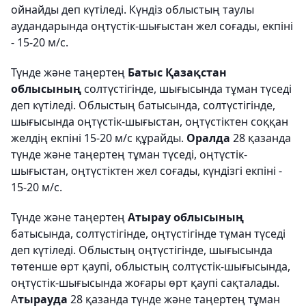
ойнайды деп күтіледі. Күндіз облыстың таулы
аудандарында оңтүстік-шығыстан жел соғады, екпіні
- 15-20 м/с.
Түнде және таңертең
Батыс Қазақстан
облысының
солтүстігінде, шығысында тұман түседі
деп күтіледі. Облыстың батысында, солтүстігінде,
шығысында оңтүстік-шығыстан, оңтүстіктен соққан
желдің екпіні 15-20 м/с құрайды.
Оралда
28 қазанда
түнде және таңертең тұман түседі, оңтүстік-
шығыстан, оңтүстіктен жел соғады, күндізгі екпіні -
15-20 м/с.
Түнде және таңертең
Атырау облысының
батысында, солтүстігінде, оңтүстігінде тұман түседі
деп күтіледі. Облыстың оңтүстігінде, шығысында
төтенше өрт қаупі, облыстың солтүстік-шығысында,
оңтүстік-шығысында жоғары өрт қаупі сақталады.
А
тырауда
28 қазанда түнде және таңертең тұман