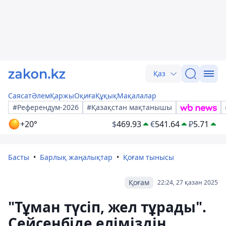
Қаз
Саясат
Әлем
Қаржы
Оқиға
Құқық
Мақалалар
#Референдум-2026
#Қазақстан мақтанышы
+20°
$
469.93
€
541.64
₽
5.71
Басты
Барлық жаңалықтар
Қоғам тынысы
Қоғам
22:24, 27 қазан 2025
"Тұман түсіп, жел тұрады".
Сейсенбіде еліміздің