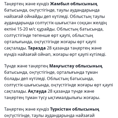
Таңертең және күндіз
Жамбыл облысының
батысында, оңтүстігінде, таулы аудандарында
найзағай ойнайды деп күтіледі. Облыстың таулы
аудандарында солтүстік-шығыстан соққан желдің
екпіні 15-20 м/с құрайды. Облыстың батысында,
солтүстігінде төтенше өрт қаупі, облыстың
орталығында, оңтүстігінде жоғары өрт қаупі
сақталады.
Таразда
28 қазанда таңертең және
күндіз найзағай ойнап, жоғары өрт қаупі күтіледі.
Түнде және таңертең
Маңғыстау облысының
батысында, оңтүстігінде, орталығында тұман
болады деп күтіледі. Облыстың батысында,
солтүстік-шығысында, оңтүстігінде жоғары өрт қаупі
сақталады.
Ақтауда
28 қазанда түнде және
таңертең тұман түсу ықтималдылығы жоғары.
Таңертең және күндіз
Түркістан облысының
оңтүстігінде, таулы аудандарында найзағай