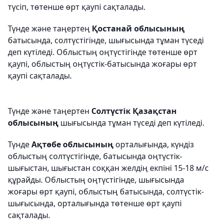
түсіп, төтенше өрт қаупі сақталады.
Түнде және таңертең
Қостанай облысының
батысында, солтүстігінде, шығысында тұман түседі
деп күтіледі. Облыстың оңтүстігінде төтенше өрт
қаупі, облыстың оңтүстік-батысында жоғары өрт
қаупі сақталады.
Түнде және таңертен
Солтүстік Қазақстан
облысының
шығысында тұман түседі деп күтіледі.
Түнде
Ақтөбе облысының
орталығында, күндіз
облыстың солтүстігінде, батысында оңтүстік-
шығыстан, шығыстан соққан желдің екпіні 15-18 м/с
құрайды. Облыстың оңтүстігінде, шығысында
жоғары өрт қаупі, облыстың батысында, солтүстік-
шығысында, орталығында төтенше өрт қаупі
сақталады.