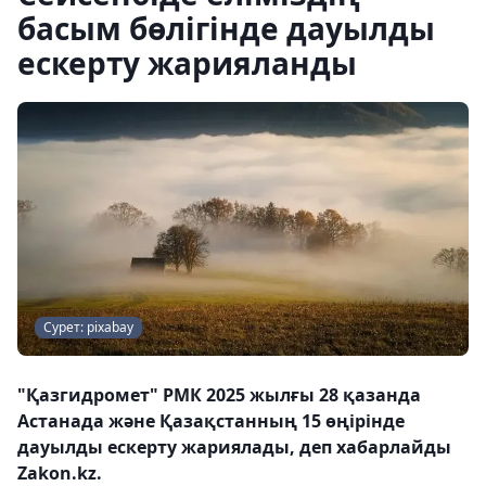
басым бөлігінде дауылды
ескерту жарияланды
Сурет: pixabay
"Қазгидромет" РМК 2025 жылғы 28 қазанда
Астанада және Қазақстанның 15 өңірінде
дауылды ескерту жариялады, деп хабарлайды
Zakon.kz.