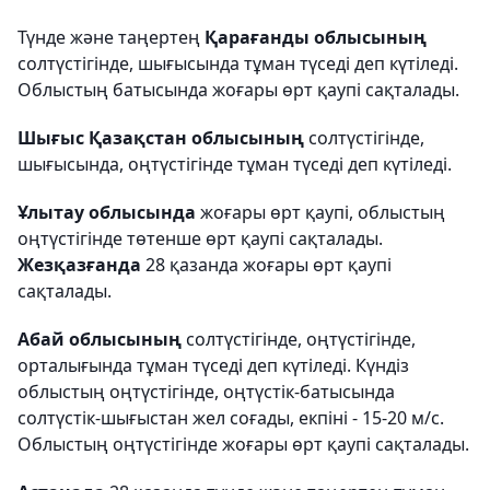
Түнде және таңертең
Қарағанды облысының
солтүстігінде, шығысында тұман түседі деп күтіледі.
Облыстың батысында жоғары өрт қаупі сақталады.
Шығыс Қазақстан облысының
солтүстігінде,
шығысында, оңтүстігінде тұман түседі деп күтіледі.
Ұлытау облысында
жоғары өрт қаупі, облыстың
оңтүстігінде төтенше өрт қаупі сақталады.
Жезқазғанда
28 қазанда жоғары өрт қаупі
сақталады.
Абай облысының
солтүстігінде, оңтүстігінде,
орталығында тұман түседі деп күтіледі. Күндіз
облыстың оңтүстігінде, оңтүстік-батысында
солтүстік-шығыстан жел соғады, екпіні - 15-20 м/с.
Облыстың оңтүстігінде жоғары өрт қаупі сақталады.