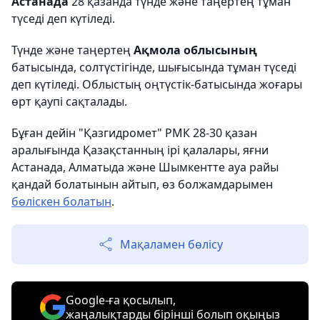
Астанада
28 қазанда түнде және таңертең тұман
түседі деп күтіледі.
Түнде және таңертең
Ақмола облысының
батысында, солтүстігінде, шығысында тұман түседі
деп күтіледі. Облыстың оңтүстік-батысында жоғары
өрт қаупі сақталады.
Бұған дейін "Қазгидромет" РМК 28-30 қазан
аралығында Қазақстанның ірі қалалары, яғни
Астанада, Алматыда және Шымкентте ауа райы
қандай болатынын айтып, өз болжамдарымен
бөліскен болатын
.
Мақаламен бөлісу
Google-ға қосылып,
жаңалықтарды бірінші болып оқыңыз