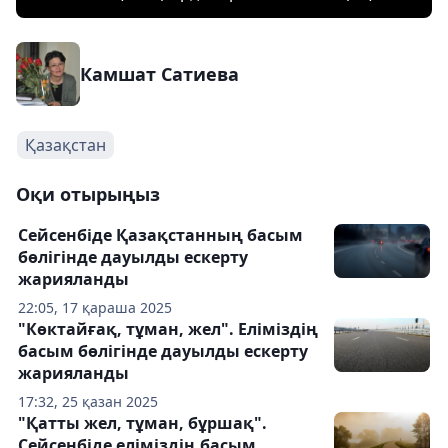
Камшат Сатиева
Қазақстан
Оқи отырыңыз
Сейсенбіде Қазақстанның басым
бөлігінде дауылды ескерту
жарияланды
22:05, 17 қараша 2025
"Көктайғақ, тұман, жел". Еліміздің
басым бөлігінде дауылды ескерту
жарияланды
17:32, 25 қазан 2025
"Қатты жел, тұман, бұршақ".
Сейсенбіде еліміздің басым