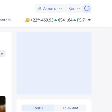
Алматы
Қаз
+22°
$
469.93
€
541.64
₽
5.71
алтері
ам
Соңғы
Танымал