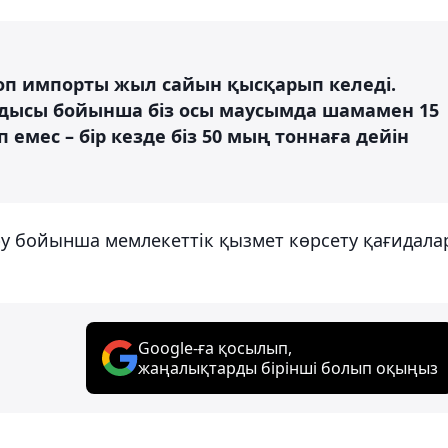
топ импорты жыл сайын қысқарып келеді.
дысы бойынша біз осы маусымда шамамен 15
 емес – бір кезде біз 50 мың тоннаға дейін
ру бойынша мемлекеттік қызмет көрсету қағидал
Google-ға қосылып,
жаңалықтарды бірінші болып оқыңыз