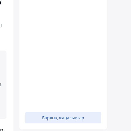
п
п
н
Барлық жаңалықтар
тр