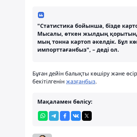
"Статистика бойынша, бізде кар
Мысалы, өткен жылдың қорытын
мың тонна картоп әкелдік. Бұл көп
импорттағанбыз", – деді ол.
Бұған дейін балықты көшіру және өсі
бекітілгенін
жазғанбыз
.
Мақаламен бөлісу: