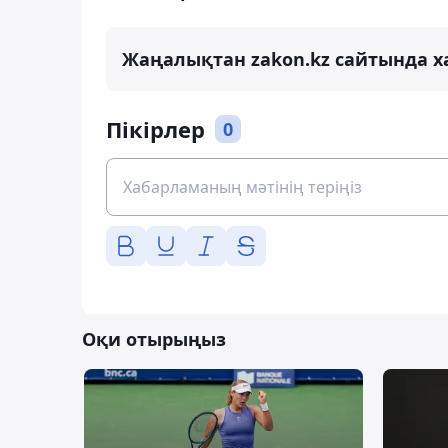
Жаңалықтан zakon.kz сайтында х
Пікірлер
0
Оқи отырыңыз