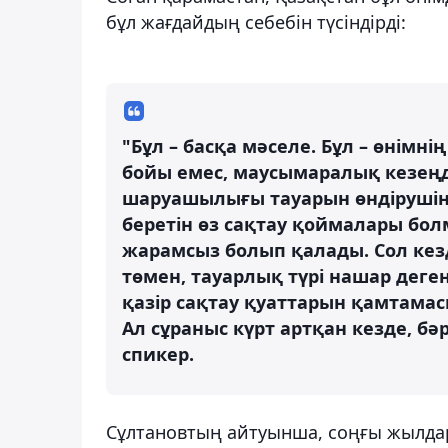
бұл жағдайдың себебін түсіндірді:
"Бұл – басқа мәселе. Бұл – өнімн
бойы емес, маусымаралық кезеңд
шаруашылығы тауарын өндірушінің
беретін өз сақтау қоймалары бол
жарамсыз болып қалады. Сол ке
төмен, тауарлық түрі нашар деген
қазір сақтау қуаттарын қамтама
Ал сұраныс күрт артқан кезде, бәрі
спикер.
Сұлтановтың айтуынша, соңғы жылдар