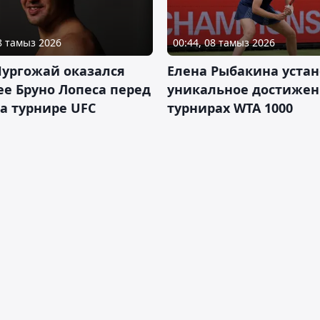
08 тамыз 2026
00:44, 08 тамыз 2026
Нургожай оказался
Елена Рыбакина уста
е Бруно Лопеса перед
уникальное достижен
а турнире UFC
турнирах WTA 1000