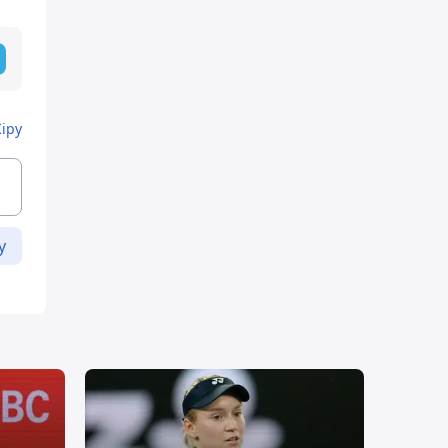
Кіру
у