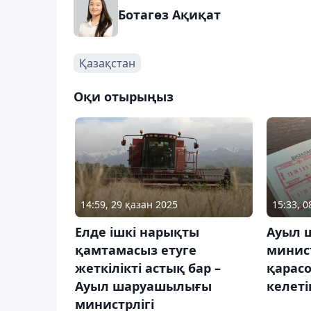
Ботагөз Ақиқат
Қазақстан
Оқи отырыңыз
14:59, 29 қазан 2025
15:33, 
Елде ішкі нарықты
Ауыл 
қамтамасыз етуге
минист
жеткілікті астық бар –
қарасо
Ауыл шаруашылығы
келеті
министрлігі