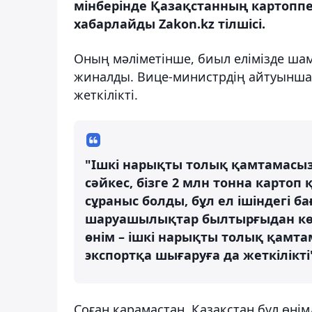
мінберінде Қазақстанның картоппе
хабарлайды Zakon.kz тілшісі.
Оның мәліметінше, биыл елімізде шам
жиналды. Вице-министрдің айтуынша, 
жеткілікті.
"Ішкі нарықты толық қамтамасыз
сәйкес, бізге 2 млн тонна картоп
сұраныс болды, бұл ел ішіндегі ба
шаруашылықтар былтырғыдан көбі
өнім – ішкі нарықты толық қамтам
экспортқа шығаруға да жеткілікті"
Соған қарамастан, Қазақстан бұл өні