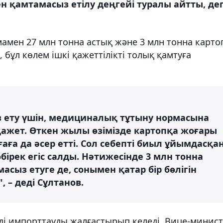
н қамтамасыз етілу деңгейі туралы айтты, де
амен 27 млн тонна астық және 3 млн тонна карто
бұл көлем ішкі қажеттілікті толық қамтуға
 ету үшін, медициналық тұтыну нормасына
 қажет. Өткен жылы өзімізде картопқа жоғары
ғаға да әсер етті. Сол себепті биыл ұйымдасқа
рек егіс салды. Нәтижесінде 3 млн тонна
асыз етуге де, сонымен қатар бір бөлігін
, – деді Сұлтанов.
мді импорттауды жалғастырып келеді. Вице-минис