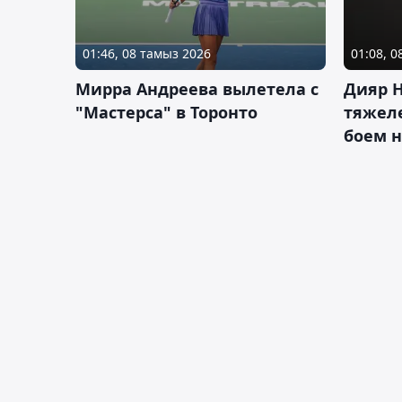
01:46, 08 тамыз 2026
01:08, 
Мирра Андреева вылетела с
Дияр 
"Мастерса" в Торонто
тяжеле
боем н