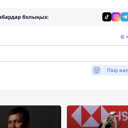
абардар болыңыз:
Пікір жаз