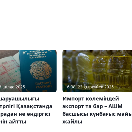
08 шілде 2025
16:38, 23 қыркүйек 2025
шаруашылығы
Импорт көлеміндей
рлігі Қазақстанда
экспорт та бар – АШМ
радан не өндіргісі
басшысы күнбағыс май
нін айтты
жайлы