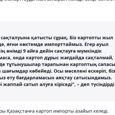
ің сақталуына қатысты сұрақ. Біз картопты жыл
е, яғни көктемде импорттаймыз. Егер ауыл
 өнімді 9 айға дейін сақтауға мүмкіндік
маса, онда картоп дұрыс жағдайда сақталмай,
зде тұтынушылар тарапынан картоптың сапас
 шағымдар көбейеді. Осы мәселені ескеріп, бі
сыз ету бағдарламасын аяқтау сатысындамыз.
 жаппай сатып алуға кіріседі", – деп түсіндірді
ы Қазақстанға картоп импорты азайып келеді.