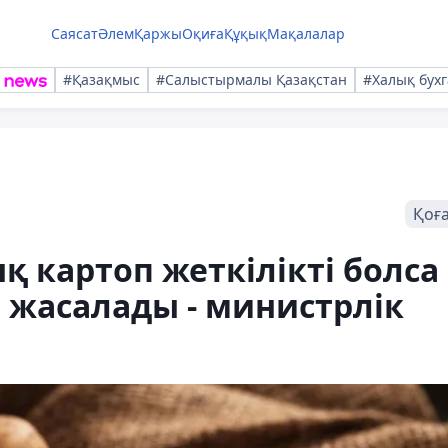
Саясат
Әлем
Қаржы
Оқиға
Құқық
Мақалалар
#Қазақмыс
#Салыстырмалы Қазақстан
#Халық бухг
Қоғ
қ картоп жеткілікті болса
т жасалады - министрлік