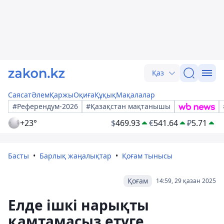
Қаз
Саясат
Әлем
Қаржы
Оқиға
Құқық
Мақалалар
#Референдум-2026
#Қазақстан мақтанышы
+23°
$
469.93
€
541.64
₽
5.71
Басты
Барлық жаңалықтар
Қоғам тынысы
Қоғам
14:59, 29 қазан 2025
Елде ішкі нарықты
қамтамасыз етуге