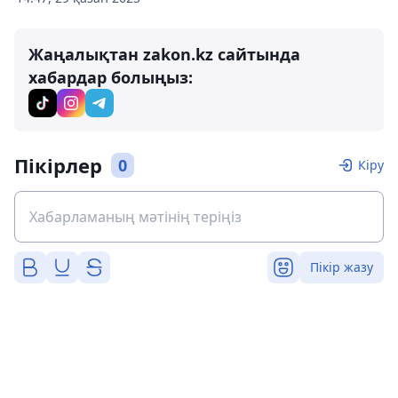
Жаңалықтан zakon.kz сайтында
хабардар болыңыз:
Пікірлер
0
Кіру
Пікір жазу