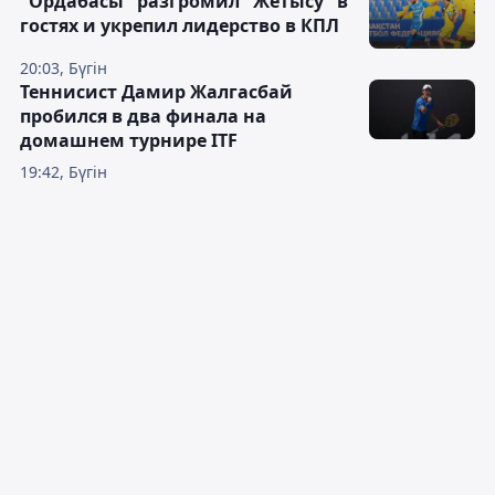
"Ордабасы" разгромил "Жетысу" в
гостях и укрепил лидерство в КПЛ
20:03, Бүгін
Теннисист Дамир Жалгасбай
пробился в два финала на
домашнем турнире ITF
19:42, Бүгін