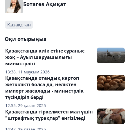
Ботагөз Ақиқат
Қазақстан
Оқи отырыңыз
Қазақстанда киік етіне сұраныс
жоқ – Ауыл шаруашылығы
министрлігі
13:38, 11 маусым 2026
Қазақстанда отандық картоп
жеткілікті болса да, неліктен
импорт жасалады - министрлік
түсіндіріп берді
12:55, 29 қазан 2025
Қазақстанда тіркелмеген мал үшін
"штрафтық тұрақтар" енгізіледі
14:47, 29 қазан 2025