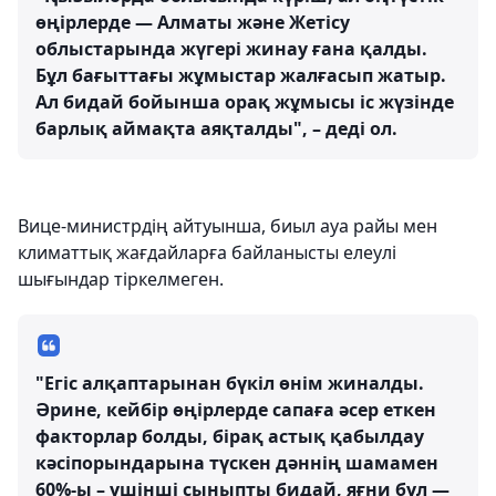
өңірлерде — Алматы және Жетісу
облыстарында жүгері жинау ғана қалды.
Бұл бағыттағы жұмыстар жалғасып жатыр.
Ал бидай бойынша орақ жұмысы іс жүзінде
барлық аймақта аяқталды", – деді ол.
Вице-министрдің айтуынша, биыл ауа райы мен
климаттық жағдайларға байланысты елеулі
шығындар тіркелмеген.
"Егіс алқаптарынан бүкіл өнім жиналды.
Әрине, кейбір өңірлерде сапаға әсер еткен
факторлар болды, бірақ астық қабылдау
кәсіпорындарына түскен дәннің шамамен
60%-ы – үшінші сыныпты бидай, яғни бұл —