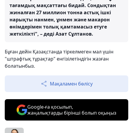
тағамдық мақсаттағы бидай. Сондықтан
жиналған 27 миллион тонна астық ішкі
нарықты нанмен, ұнмен және макарон
өнімдерімен толық қамтамасыз етуге
жеткілікті", – деді Азат Сұлтанов.
Бұған дейін Қазақстанда тіркелмеген мал үшін
"штрафтық тұрақтар" енгізілетіндігін жазған
болатынбыз.
Мақаламен бөлісу
Google-ға қосылып,
жаңалықтарды бірінші болып оқыңыз