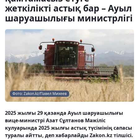
жеткілікті астық бар – Ауыл
шаруашылығы министрлігі
Фото: Zakon.kz/Павел Михеев
2025 жылғы 29 қазанда Ауыл шаруашылығы
вице-министрі Азат Сұлтанов Мәжіліс
кулуарында 2025 жылғы астық түсімінің сапасы
туралы айтты, деп хабарлайды Zakon.kz тілшісі.