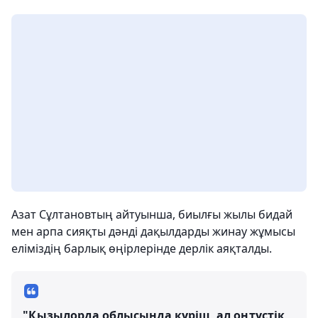
Азат Сұлтановтың айтуынша, биылғы жылы бидай
мен арпа сияқты дәнді дақылдарды жинау жұмысы
еліміздің барлық өңірлерінде дерлік аяқталды.
"Қызылорда облысында күріш, ал оңтүстік