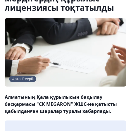
лицензиясы тоқтатылды
Фото: freepik
Алматының Қала құрылысын бақылау
басқармасы "СК MEGARON" ЖШС-не қатысты
қабылданған шаралар туралы хабарлады.