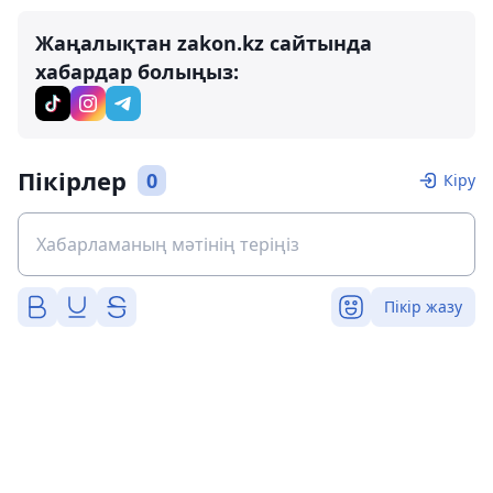
Жаңалықтан zakon.kz сайтында
хабардар болыңыз:
Пікірлер
0
Кіру
Пікір жазу