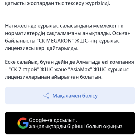
қатысты жоспардан тыс тексеру жүргізілді.
Нәтижесінде құрылыс саласындағы мемлекеттік
нормативтердің сақталмағаны анықталды. Осыған
байланысты "СК MEGARON" ЖШС-нің құрылыс
лицензиясы кері қайтарылды.
Еске салайық, бұған дейін де Алматыда екі компания
– "СК 7 строй" ЖШС және "AsiaMax" ЖШС құрылыс
лицензияларынан айырылған болатын.
Мақаламен бөлісу
Google-ға қосылып,
жаңалықтарды бірінші болып оқыңыз