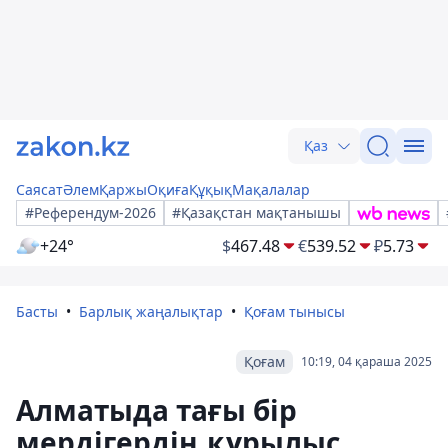
Қаз
Саясат
Әлем
Қаржы
Оқиға
Құқық
Мақалалар
#Референдум-2026
#Қазақстан мақтанышы
+24°
$
467.48
€
539.52
₽
5.73
Басты
Барлық жаңалықтар
Қоғам тынысы
Қоғам
10:19, 04 қараша 2025
Алматыда тағы бір
мердігердің құрылыс