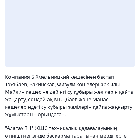
Компания Б.Хмельницкий көшесінен бастап
Тәжібаев, Бакинская, Физули көшелері арқылы
Майлин көшесіне дейінгі су құбыры желілерін қайта
жаңарту, сондай-ақ Мыңбаев және Манас
көшелеріндегі су құбыры желілерін қайта жаңғырту
жұмыстарын орындаған.
"Алатау ТН" ЖШС техникалық қадағалауының
өтініші негізінде басқарма тарапынан мердігерге