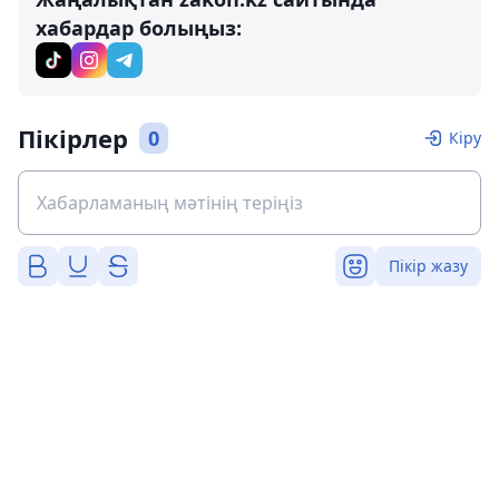
хабардар болыңыз:
Пікірлер
0
Кіру
Пікір жазу