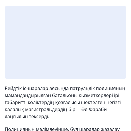
Рейдтік іс-шаралар аясында патрульдік полицияның
мамандандырылған батальоны қызметкерлері ірі
габаритті көліктердің қозғалысы шектелген негізгі
қалалық магистральдердің бірі – Әл-Фараби
даңғылын тексерді.
Полицияның мәлімдеуінше, бұл шаралар жазалау