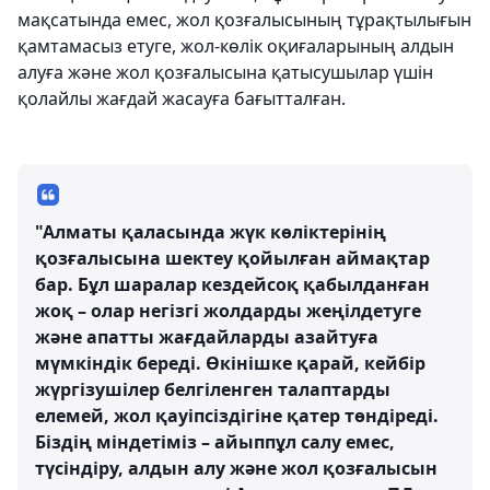
мақсатында емес, жол қозғалысының тұрақтылығын
қамтамасыз етуге, жол-көлік оқиғаларының алдын
алуға және жол қозғалысына қатысушылар үшін
қолайлы жағдай жасауға бағытталған.
"Алматы қаласында жүк көліктерінің
қозғалысына шектеу қойылған аймақтар
бар. Бұл шаралар кездейсоқ қабылданған
жоқ – олар негізгі жолдарды жеңілдетуге
және апатты жағдайларды азайтуға
мүмкіндік береді. Өкінішке қарай, кейбір
жүргізушілер белгіленген талаптарды
елемей, жол қауіпсіздігіне қатер төндіреді.
Біздің міндетіміз – айыппұл салу емес,
түсіндіру, алдын алу және жол қозғалысын