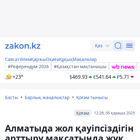
Қаз
Саясат
Әлем
Қаржы
Оқиға
Құқық
Мақалалар
#Референдум-2026
#Қазақстан мақтанышы
+23°
$
469.93
€
541.64
₽
5.71
Басты
Барлық жаңалықтар
Қоғам тынысы
Қоғам
12:28, 05 қараша 2025
Алматыда жол қауіпсіздігін
арттыру мақсатында жүк