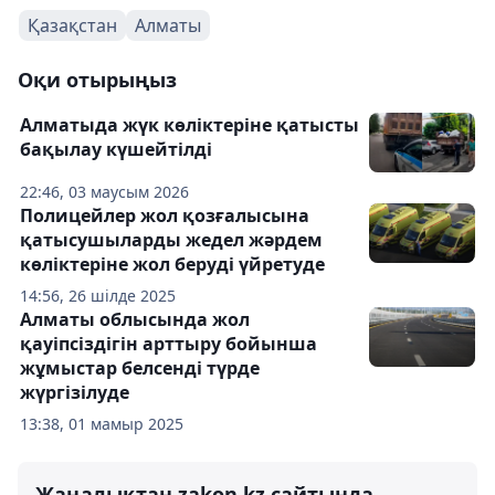
Қазақстан
Алматы
Оқи отырыңыз
Алматыда жүк көліктеріне қатысты
бақылау күшейтілді
22:46, 03 маусым 2026
Полицейлер жол қозғалысына
қатысушыларды жедел жәрдем
көліктеріне жол беруді үйретуде
14:56, 26 шілде 2025
Алматы облысында жол
қауіпсіздігін арттыру бойынша
жұмыстар белсенді түрде
жүргізілуде
13:38, 01 мамыр 2025
Жаңалықтан zakon.kz сайтында