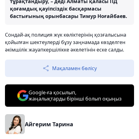
тұрақтандыру, – деді Алматы қаласы ПД
қоғамдық қауіпсіздік басқармасы
бастығының орынбасары Тимур Ноғайбаев.
Сондай-ақ полиция жүк көліктерінің қозғалысына
қойылған шектеулерді бұзу заңнамада көзделген
әкімшілік жауапкершілікке әкелетінін еске салды.
Мақаламен бөлісу
Google-ға қосылып,
жаңалықтарды бірінші болып оқыңыз
Айгерим Тарина