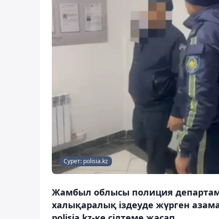
Сурет: polisia.kz
Жамбыл облысы полиция департаме
халықаралық іздеуде жүрген азамат
polisia.kz-ке сілтеме жасап.