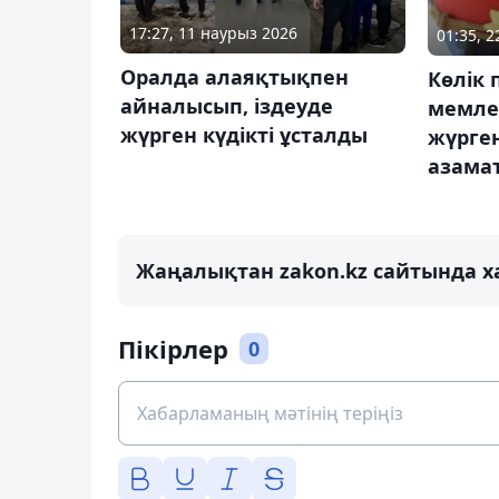
17:27, 11 наурыз 2026
01:35, 
Оралда алаяқтықпен
Көлік 
айналысып, іздеуде
мемле
жүрген күдікті ұсталды
жүрге
азамат
Жаңалықтан zakon.kz сайтында х
Пікірлер
0