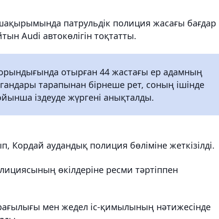
шақырымында патрульдік полиция жасағы бағдар
тын Audi автокөлігін тоқтатты.
 орындығында отырған 44 жастағы ер адамның
ргандары тарапынан бірнеше рет, соның ішінде
бойынша іздеуде жүргені анықталды.
ып, Кордай аудандық полиция бөліміне жеткізілді.
лициясының өкілдеріне ресми тәртіппен
ағылығы мен жедел іс-қимылының нәтижесінде