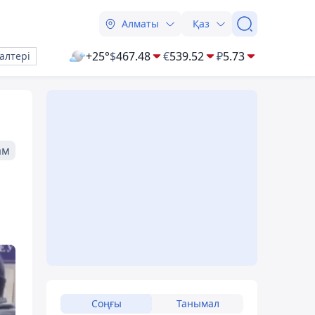
Алматы
Қаз
+25°
$
467.48
€
539.52
₽
5.73
алтері
ам
Соңғы
Танымал