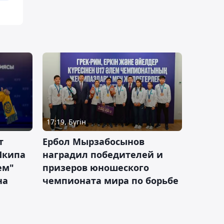
17:19, Бүгін
т
Ербол Мырзабосынов
Шкипа
наградил победителей и
ем"
призеров юношеского
на
чемпионата мира по борьбе