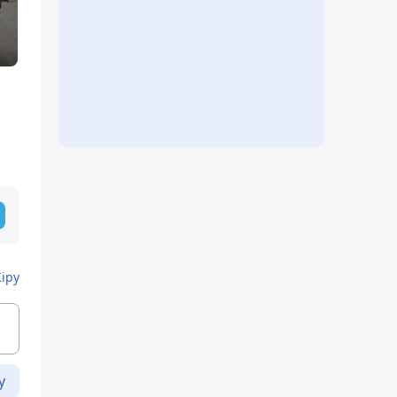
Кіру
у