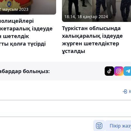
22 маусым 2023
18:14, 18 қаңтар 2024
полицейлері
Түркістан облысында
кетаралық іздеуде
халықаралық іздеуде
н шетелдік
жүрген шетелдіктер
ты қолға түсірді
ұсталды
абардар болыңыз:
Пікір жаз