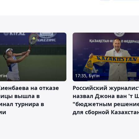
үгін
17:35, Бүгін
иенбаева на отказе
Российский журналис
ницы вышла в
назвал Джона ван ’т 
инал турнира в
"бюджетным решени
ии
для сборной Казахста