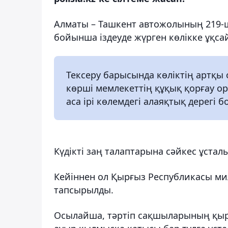
Алматы – Ташкент автожолының 219-
бойынша іздеуде жүрген көлікке ұқсай
Тексеру барысында көліктің артқы
көрші мемлекеттің құқық қорғау о
аса ірі көлемдегі алаяқтық дерегі 
Күдікті заң талаптарына сәйкес ұстал
Кейіннен ол Қырғыз Республикасы ми
тапсырылды.
Осылайша, тәртіп сақшыларының қыр