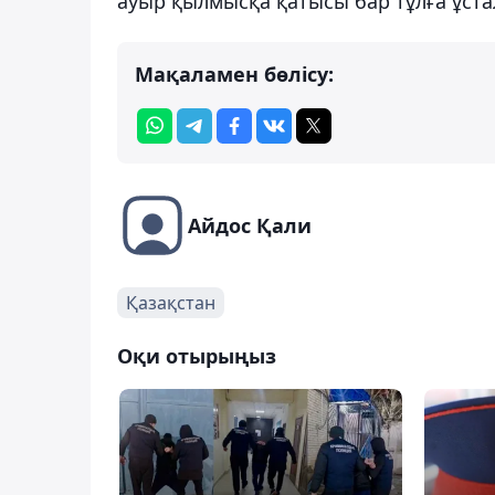
ауыр қылмысқа қатысы бар тұлға ұста
Мақаламен бөлісу:
Айдос Қали
Қазақстан
Оқи отырыңыз