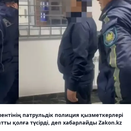
нтінің патрульдік полиция қызметкерлері
ты қолға түсірді, деп хабарлайды Zakon.kz