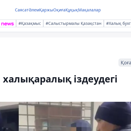
Саясат
Әлем
Қаржы
Оқиға
Құқық
Мақалалар
#Қазақмыс
#Салыстырмалы Қазақстан
#Халық бухг
Қоғ
халықаралық іздеудегі