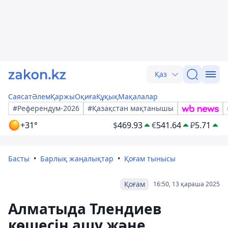
Қаз
Саясат
Әлем
Қаржы
Оқиға
Құқық
Мақалалар
#Референдум-2026
#Қазақстан мақтанышы
+31°
$
469.93
€
541.64
₽
5.71
Басты
Барлық жаңалықтар
Қоғам тынысы
Қоғам
16:50, 13 қараша 2025
Алматыда Тлендиев
көшесін ашу және