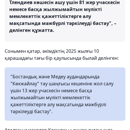
Тлендиев көшесін ашу үшін 81 жер учаскесін
немесе басқа жылжымайтын мүлікті
мемлекеттік қажеттіліктерге алу
мақсатында мәжбүрлі тәркілеуді бастау", –
делінген құжатта.
Сонымен қатар, әкімдіктің 2025 жылғы 10
қарашадағы тағы бір қаулысында былай делінген:
"Бостандық және Медеу аудандарында
"Көкжайлау" тау шаңғысы кешеніне жол салу
үшін 13 жер учаскесін немесе басқа
жылжымайтын мүлікті мемлекеттік
қажеттіліктерге алу мақсатында мәжбүрлі
тәркілеуді бастау".