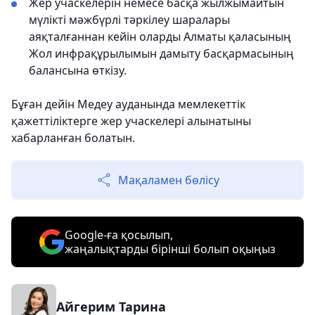
Жер учаскелерін немесе басқа жылжымайтын
мүлікті мәжбүрлі тәркілеу шаралары
аяқталғаннан кейін оларды Алматы қаласының
Жол инфрақұрылымын дамыту басқармасының
балансына өткізу.
Бұған дейін Медеу ауданында мемлекеттік
қажеттіліктерге жер учаскелері алынатыны
хабарланған болатын.
Мақаламен бөлісу
Google-ға қосылып,
жаңалықтарды бірінші болып оқыңыз
Айгерим Тарина