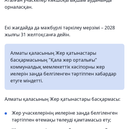
Аталған учаскелер Көкшоқы ықшам ауданында
орналасқан.
Екі жағдайда да мәжбүрлі тәркілеу мерзімі – 2028
жылғы 31 желтоқсанға дейін.
Алматы қаласының Жер қатынастары
басқармасының "Қала жер орталығы"
коммуналдық мемлекеттік кәсіпорны жер
иелерін заңда белгіленген тәртіппен хабардар
етуге міндетті.
Алматы қаласының Жер қатынастары басқармасы:
Жер учаскелерінің иелеріне заңда белгіленген
тәртіппен өтемақы төлеуді қамтамасыз ету;