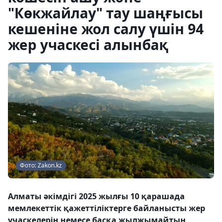
"Көкжайлау" тау шаңғысы
кешеніне жол салу үшін 94
жер учаскесі алынбақ
Фото: Zakon.kz
Алматы әкімдігі 2025 жылғы 10 қарашада
мемлекеттік қажеттіліктерге байланысты жер
учаскелерін немесе басқа жылжымайтын