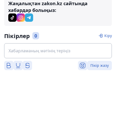
Жаңалықтан zakon.kz сайтында
хабардар болыңыз:
Пікірлер
0
Кіру
Пікір жазу