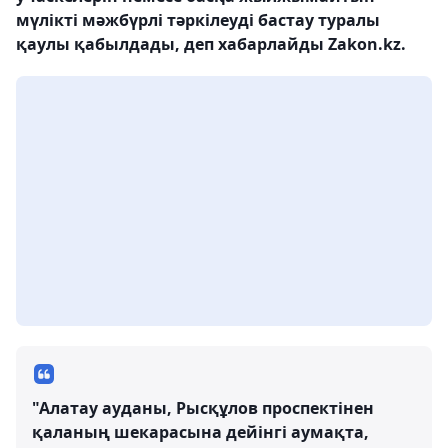
мүлікті мәжбүрлі тәркілеуді бастау туралы
қаулы қабылдады, деп хабарлайды Zakon.kz.
"Алатау ауданы, Рысқұлов проспектінен
қаланың шекарасына дейінгі аумақта,